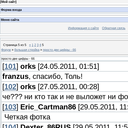
[
Мой сайт
]
Форма входа
Меню сайта
Информация о сайте
Обратная связь
Страница
5
из
5
«
1
2
3
4
5
Форум
»
большая стройка
»
просто две цифры - 66
просто две цифры - 66
[
101
]
orks
[24.05.2011, 01:51]
franzus
, спасибо, Толь!
[
102
]
orks
[27.05.2011, 00:28]
че??? ни кто так и не выложет ни ф
[
103
]
Eric_Cartman86
[29.05.2011, 11
Четкая фотка
[
104
]
Dexter_86RUS
[29.05.2011, 11:5