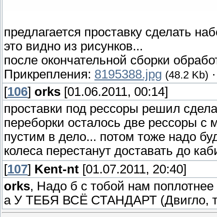
предлагается проставку сделать наб
это видно из рисунков...
после окончательной сборки обработ
Прикрепления:
8195388.jpg
(48.2 Kb)
[
106
]
orks
[01.06.2011, 00:14]
проставки под рессоры решил сделат
переборки осталось две рессоры с 
пустим в дело... потом тоже надо бу
колеса перестанут доставать до ка
[
107
]
Kent-nt
[01.07.2011, 20:40]
orks
, Надо б с тобой нам поплотнее
а У ТЕБЯ ВСЁ СТАНДАРТ (Двигло, т