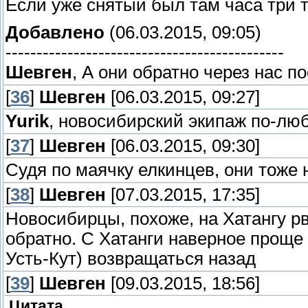
Владимиром.
Если уже снятый был там часа три 
ледокол опаздыает на 2 неде
Добавлено
(06.03.2015, 09:05)
продукты, которые приедут, 
---------------------------------------------
на эту тему смеются, мол сн
Шевген
, А они обратно через нас п
коммерческое продовольстве
[
36
]
Шевген
[06.03.2015, 09:27]
Yurik
организовано в это поселен
, новосибирский экипаж по-люб
[
37
]
Шевген
[06.03.2015, 09:30]
ценах с учетом доставки. Нап
Судя по маячку елкинцев, они тоже 
[
38
]
Шевген
[07.03.2015, 17:35]
Пообщались с главой админ
Новосибирцы, похоже, на Хатангу рв
образование Диксона Краус
обратно. С Хатанги наверное проще 
интересный человек! В свое
Усть-Кут) возвращаться назад
Диксона до Хатанги. Наш чел
[
39
]
Шевген
[09.03.2015, 18:56]
большой радостью нас прин
Цитата