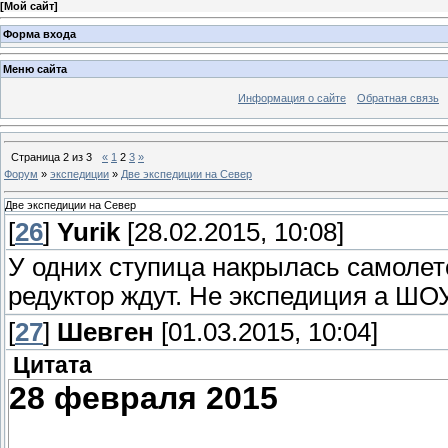
[
Мой сайт
]
Форма входа
Меню сайта
Информация о сайте
Обратная связь
Страница
2
из
3
«
1
2
3
»
Форум
»
экспедиции
»
Две экспедиции на Север
Две экспедиции на Север
[
26
]
Yurik
[28.02.2015, 10:08]
У одних ступица накрылась самолет
редуктор ждут. Не экспедиция а ШОУ 
[
27
]
Шевген
[01.03.2015, 10:04]
Цитата
28 февраля 2015