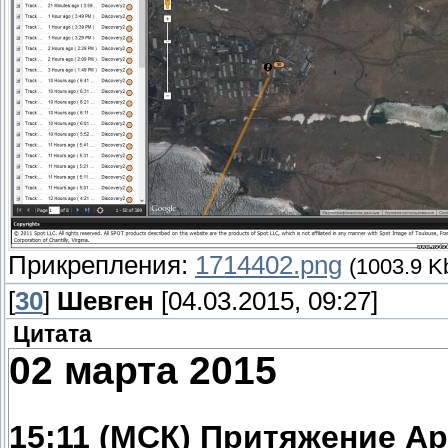
торосов (по треку маячков д
На улице заметно потеплело:
плохая, снег стал тяжелым:
прочная корка наста, котора
серьезно препятствует движе
который не топчется.
Прикрепления:
1714402.png
(1003.9 K
[
30
]
Шевген
[04.03.2015, 09:27]
Ребята «Метель 2015» на «а
Цитата
колею. Мы идем караваном с
02 марта 2015
Прошли сегодня километров 
15:11 (МСК) Притяжение Ар