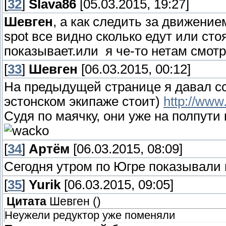
Дошли до Диксона. Последни
[
32
]
Slava86
[05.03.2015, 19:27]
душу отдашь, а летом в тума
Шли по реке, уперлись в тор
Шевген
, а как следить за движени
30 м/с тоже нет ничего прия
spot все видно сколько едут или стоя
пройти по ним 15 км, пока не
показывает.или я че-то нетам смот
выход не просматривался. П
[
33
]
Шевген
[06.03.2015, 00:12]
Сейчас здесь практически нич
машинами. Непонимание вых
На предыдущей странице я давал сс
портовые краны демонтирова
минус 8 навевали тревогу...
эстонском экипаже стоит)
http://www
живет в настоящее время пр
вселяли позитив....И тут н
Судя по маячку, они уже на полпути
4000 нам заре становления!
парни, медведей очень много
Ледокола в Диксоне нет, и бо
[
34
]
Артём
[06.03.2015, 08:09]
отрывает, прогноз плохой..
Один из самых современных 
Сегодня утром по Югре показывали 
тоской, и лишь вторая Смска
Победы» останавливается не
[
35
]
Yurik
[06.03.2015, 09:05]
координаты точки выхода по
Цитата
Шевген
(
)
вездеходами с него перегру
спасибо большое друзьям Ю
Неужели редуктор уже поменяли
везут в Диксон. Так организ