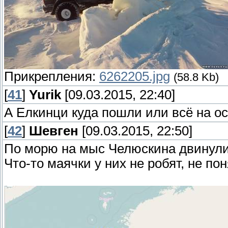
администрации. Медведь зде
на материк в зоне торошения
метеоролог проверить площа
Благодаря нашим новым дру
но нас научили арктическим
атомного ледокола, нам уст
надо посмотреть в окно. Пол
этому судну! Почти три часа
Прикрепления:
6262205.jpg
(58.8 Kb)
была ситуация, когда они сид
внутреннего устройства ледо
[
41
]
Yurik
[09.03.2015, 22:40]
дверь. Открыли, а там на п
Когда погода немного налад
А Елкинци куда пошли или всё на ос
естественно, народ рассказы
Старблейзер и пришлем вам 
[
42
]
Шевген
[09.03.2015, 22:50]
надо просто пониматьвозмож
конечно, запредельные!
По морю на мыс Челюскина двинули
иправильного поведения: не
Что-то маячки у них не робят, не пон
бросаться, и он вас не тронет
Вряд ли в обычной жизни у н
побывать, но даже вживую ув
Кстати, вчера было сообщени
современных в России, и кру