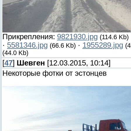
Прикрепления:
9821930.jpg
(114.6 Kb)
·
5581346.jpg
·
1955289.jpg
(66.6 Kb)
(4
(44.0 Kb)
[
47
]
Шевген
[12.03.2015, 10:14]
Некоторые фотки от эстонцев