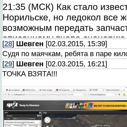
21:35 (МСК) Как стало извес
Норильске, но ледокол все 
возможным передать запчаст
описанному вчера сценарию 
[
28
]
Шевген
[02.03.2015, 15:39]
(напомню: «Метель 2015» ос
Судя по маячкам, ребята в паре кил
полярной станции, а трое уч
[
29
]
Шевген
[02.03.2015, 16:21]
пересаживаются в две рабоч
ТОЧКА ВЗЯТА!!!
Норильска на снегоходе нам
Алексей, который как раз нах
родился малыш! J
С утра долго искали выезд о