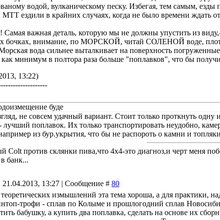
ваному водой, вулканическому песку. Избегая, тем самым, езды
 МТТ ездили в крайних случаях, когда не было времени ждать от
! Самая важная деталь, которую мы не должны упустить из виду,-
х бочках, внимание, по МОРСКОЙ, читай СОЛЕНОЙ воде, плотн
 Морская вода сильнее выталкивает на поверхность погруженные 
 как минимум в полтора раза больше "поплавков", что бы полу
2013, 13:22)
--------------------
одоизмещение буде
гляд, не совсем удачный вариант. Стоит только проткнуть одну и
- лучший поплавок. Их только транспортировать неудобно, каме
например из бур.укрытия, что бы не распороть о камни и топляки.
й Colt против склянки пива,что 4х4-это диагноз,и черт меня по
в банк...
 21.04.2013, 13:27 | Сообщение #
80
е теоретических измышлений эта тема хороша, а для практики, на
нтоп-трофи - сплав по Колыме и прошлогодний сплав Новосиби
тить бабушку, а купить два поплавка, сделать на основе их сбор