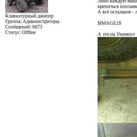
Либо каждую машин
крепиться поплавк
А всё остальное -
Клавиатурный джипер
Группа: Администраторы
$IMAGE1$
Сообщений:
6673
Статус:
Offline
А это на Унимоге