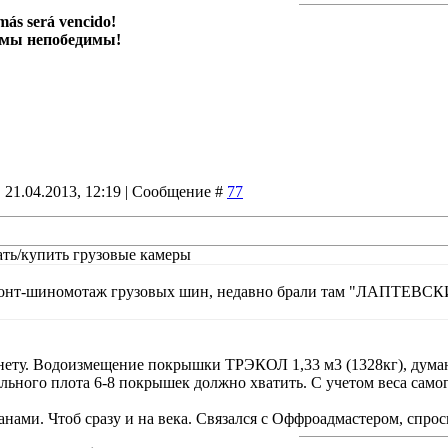
más será vencido!
 мы непобедимы!
 21.04.2013, 12:19 | Сообщение #
77
ать/купить грузовые камеры
онт-шиномотаж грузовых шин, недавно брали там "ЛАПТЕВСКИЕ"
инету. Водоизмещение покрышки ТРЭКОЛ 1,33 м3 (1328кг), дума
льного плота 6-8 покрышек должно хватить. С учетом веса самого
анами. Чтоб сразу и на века. Связался с Оффроадмастером, спроси