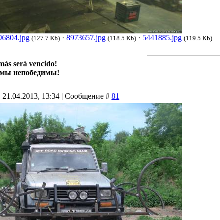
96804.jpg
·
8973657.jpg
·
5441885.jpg
(127.7 Kb)
(118.5 Kb)
(119.5 Kb)
más será vencido!
 мы непобедимы!
 21.04.2013, 13:34 | Сообщение #
81