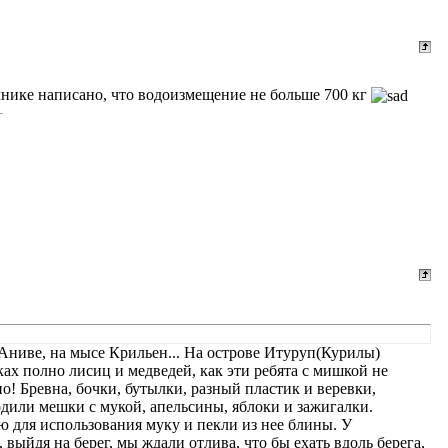
очнике написано, что водоизмещение не больше 700 кг
 Аниве, на мысе Крильен... На острове Итуруп(Курилы)
ках полно лисиц и медведей, как эти ребята с мишкой не
о! Бревна, бочки, бутылки, разный пластик и веревки,
одили мешки с мукой, апельсины, яблоки и зажигалки.
 для использования муку и пекли из нее блины. У
 выйдя на берег, мы ждали отлива, что бы ехать вдоль берега,