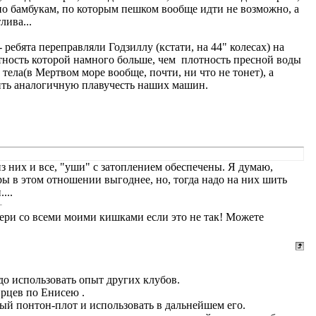
 по бамбукам, по которым пешком вообще идти не возможно, а
лива...
 ребята переправляли Годзиллу (кстати, на 44" колесах) на
ость которой намного больше, чем плотность пресной воды
тела(в Мертвом море вообще, почти, ни что не тонет), а
чить аналогичную плавучесть наших машин.
з них и все, "уши" с затоплением обеспечены. Я думаю,
ры в этом отношении выгоднее, но, тогда надо на них шить
...
бери со всеми моими кишками если это не так! Можете
до использовать опыт других клубов.
рцев по Енисею .
ный понтон-плот и использовать в дальнейшем его.