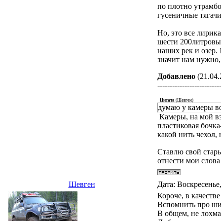
по плотно утрамбо
гусеничные тягачи
Но, это все лирика
шести 200литровы
наших рек и озер.
значит нам нужно,
Добавлено
(21.04.
-------------------------
Цитата
(
Шевген
)
думаю у камеры в
Камеры, на мой вз
пластиковая бочка
какой нить чехол, 
Ставлю свой стары
отнести мои слова 
Шевген
Дата: Воскресенье,
Короче, в качеств
Вспомнить про ши
В общем, не лохма