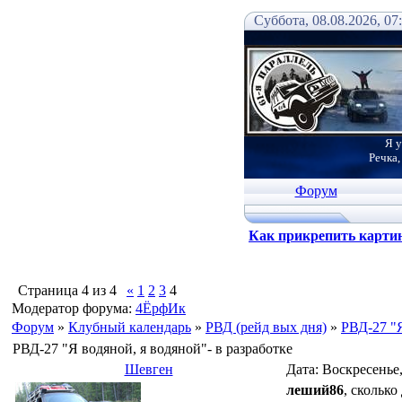
Суббота, 08.08.2026, 07
Я у
Речка,
Форум
Как прикрепить карти
Страница
4
из
4
«
1
2
3
4
Модератор форума:
4ЁрфИк
Форум
»
Клубный календарь
»
РВД (рейд вых дня)
»
РВД-27 "Я
РВД-27 "Я водяной, я водяной"- в разработке
Шевген
Дата: Воскресенье,
леший86
, сколько