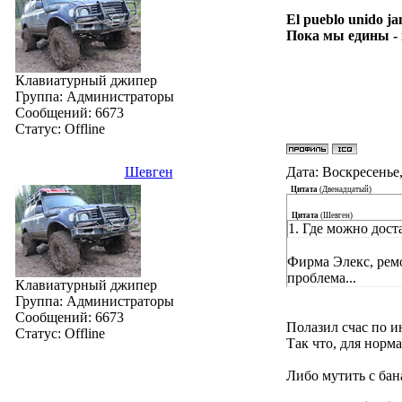
El pueblo unido ja
Пока мы едины -
Клавиатурный джипер
Группа: Администраторы
Сообщений:
6673
Статус:
Offline
Шевген
Дата: Воскресенье,
Цитата
(
Двенадцатый
)
Цитата
(
Шевген
)
1. Где можно дост
Фирма Элекс, рем
проблема...
Клавиатурный джипер
Группа: Администраторы
Сообщений:
6673
Полазил счас по 
Статус:
Offline
Так что, для норма
Либо мутить с бан