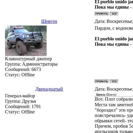
El pueblo unido ja
Пока мы едины -
Шевген
Дата: Воскресенье,
Пардон, с водоизм
El pueblo unido ja
Пока мы едины -
Клавиатурный джипер
Группа: Администраторы
Сообщений:
6673
Статус:
Offline
Двенадцатый
Дата: Воскресенье,
Генерал-майор
Цитата
(
Шевген
)
Вот. Плот собрали
Группа: Друзья
Места там зачетне
Сообщений:
1791
"бороздил" эти пр
Статус:
Offline
повстречались- уд
обрывки сетей- эт
Причем, пробив 5с
апельсинов только 