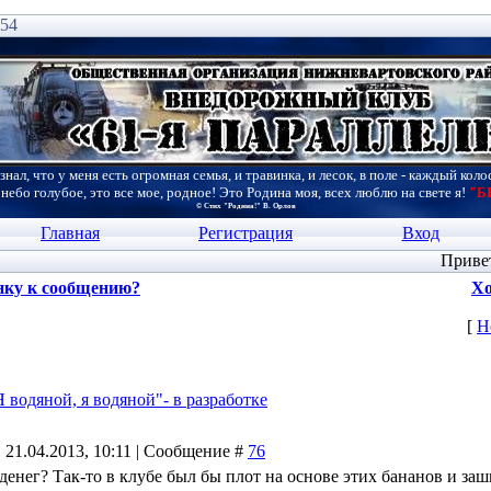
:54
знал, что у меня есть огромная семья, и травинка, и лесок, в поле - каждый коло
 небо голубое, это все мое, родное! Это Родина моя, всех люблю на свете я!
"Б
© Стих "Родина!" В. Орлов
Главная
Регистрация
Вход
Приве
нку к сообщению?
Хо
[
Н
 водяной, я водяной"- в разработке
 21.04.2013, 10:11 | Сообщение #
76
 денег? Так-то в клубе был бы плот на основе этих бананов и заш