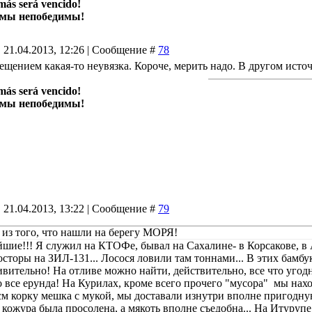
más será vencido!
 мы непобедимы!
 21.04.2013, 12:26 | Сообщение #
78
ещением какая-то неувязка. Короче, мерить надо. В другом ист
más será vencido!
 мы непобедимы!
 21.04.2013, 13:22 | Сообщение #
79
 из того, что нашли на берегу МОРЯ!
йшие!!! Я служил на КТОФе, бывал на Сахалине- в Корсакове, в
осторы на ЗИЛ-131... Лосося ловили там тоннами... В этих бамбу
ивительно! На отливе можно найти, действительно, все что угодн
о все ерунда! На Курилах, кроме всего прочего "мусора" мы нах
м корку мешка с мукой, мы доставали изнутри вполне пригодную
кожура была просолена, а мякоть вполне съедобна... На Итурупе,