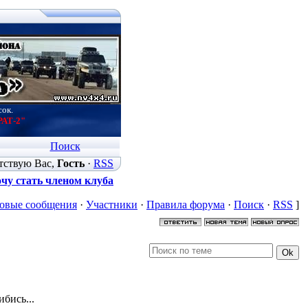
сок.
РАТ-2"
Поиск
тствую Вас
,
Гость
·
RSS
чу стать членом клуба
овые сообщения
·
Участники
·
Правила форума
·
Поиск
·
RSS
]
ибись...