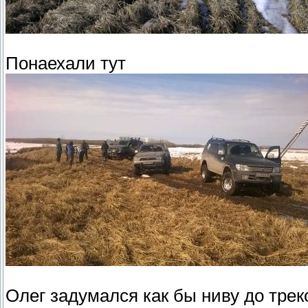
Понаехали тут
Олег задумался как бы ниву до треко