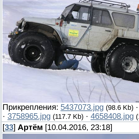
Прикрепления:
5437073.jpg
(98.6 Kb)
·
3758965.jpg
·
4658408.jpg
(117.7 Kb)
[
33
]
Артём
[10.04.2016, 23:18]