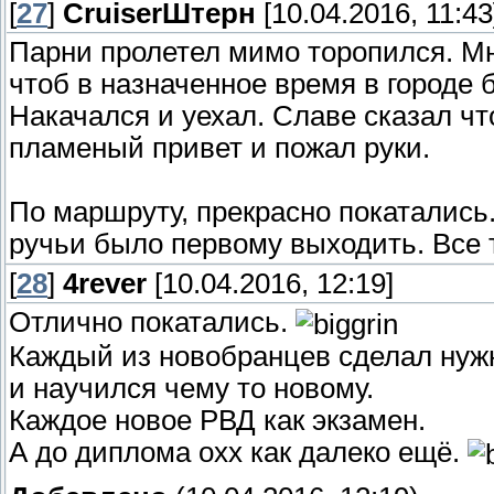
[
27
]
СruiserШтерн
[10.04.2016, 11:43
Парни пролетел мимо торопился. М
чтоб в назначенное время в городе 
Накачался и уехал. Славе сказал ч
пламеный привет и пожал руки.
По маршруту, прекрасно покатались.
ручьи было первому выходить. Все 
[
28
]
4rever
[10.04.2016, 12:19]
Отлично покатались.
Каждый из новобранцев сделал нуж
и научился чему то новому.
Каждое новое РВД как экзамен.
А до диплома охх как далеко ещё.