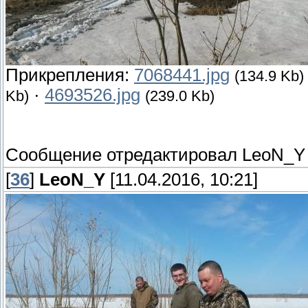
Прикрепления:
7068441.jpg
(134.9 Kb)
·
4693526.jpg
Kb)
(239.0 Kb)
Сообщение отредактировал
LeoN_Y
[
36
]
LeoN_Y
[11.04.2016, 10:21]