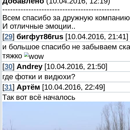
Добавлено
(10.04.2016, 12:19)
---------------------------------------------
Всем спасибо за дружную компанию
И отличные эмоции..
[
29
]
бигфут86rus
[10.04.2016, 21:41]
и большое спасибо не забываем ск
тяжко
[
30
]
Andrey
[10.04.2016, 21:50]
где фотки и видюхи?
[
31
]
Артём
[10.04.2016, 22:49]
Так вот всё началось