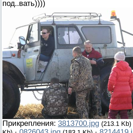
под..вать))))
Прикрепления:
3813700.jpg
(213.1 Kb)
·
0826043.jpg
·
8214419.
Kb)
(183.1 Kb)