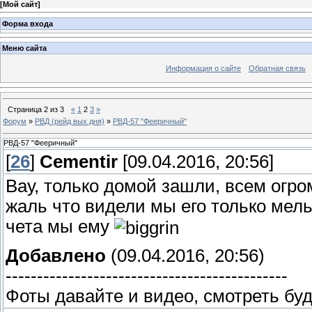
[
Мой сайт
]
Форма входа
Меню сайта
Информация о сайте
Обратная связь
Страница
2
из
3
«
1
2
3
»
Форум
»
РВД (рейд вых дня)
»
РВД-57 "Фееричный"
РВД-57 "Фееричный"
[
26
]
Cementir
[09.04.2016, 20:56]
Вау, только домой зашли, всем огром
жаль что видели мы его только мел
чета мы ему
Добавлено
(09.04.2016, 20:56)
---------------------------------------------
Фоты давайте и видео, смотреть бу