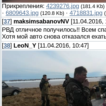
Прикрепления:
4239276.jpg
(181.4 Kb)
·
6809643.jpg
·
4718831.jpg
(120.8 Kb)
[
37
]
maksimsabanovNV
[11.04.2016, 
РВД отличное получилось!! Всем сп
Хотя мой авто снова отказался ехат
[
38
]
LeoN_Y
[11.04.2016, 10:47]