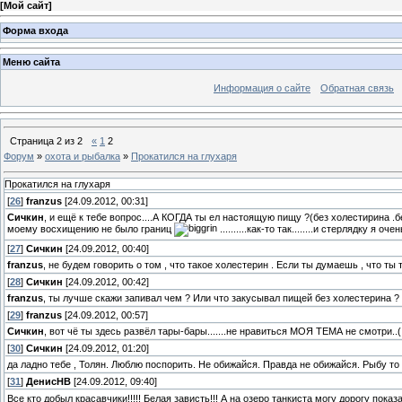
[
Мой сайт
]
Форма входа
Меню сайта
Информация о сайте
Обратная связь
Страница
2
из
2
«
1
2
Форум
»
охота и рыбалка
»
Прокатился на глухаря
Прокатился на глухаря
[
26
]
franzus
[24.09.2012, 00:31]
Сичкин
, и ещё к тебе вопрос....А КОГДА ты ел настоящую пищу ?(без холестирина .б
моему восхищению не было границ
..........как-то так........и стерлядку я оч
[
27
]
Сичкин
[24.09.2012, 00:40]
franzus
, не будем говорить о том , что такое холестерин . Если ты думаешь , что ты 
[
28
]
Сичкин
[24.09.2012, 00:42]
franzus
, ты лучше скажи запивал чем ? Или что закусывал пищей без холестерина ?
[
29
]
franzus
[24.09.2012, 00:57]
Сичкин
, вот чё ты здесь развёл тары-бары.......не нравиться МОЯ ТЕМА не смотри..(.
[
30
]
Сичкин
[24.09.2012, 01:20]
да ладно тебе , Толян. Люблю поспорить. Не обижайся. Правда не обижайся. Рыбу то 
[
31
]
ДенисНВ
[24.09.2012, 09:40]
Все кто добыл красавчики!!!!! Белая зависть!!! А на озеро танкиста могу дорогу пока