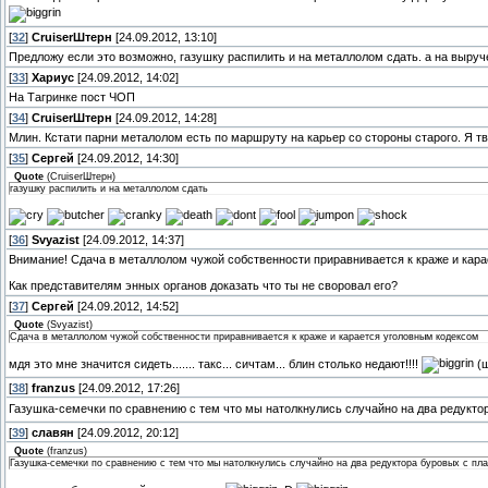
[
32
]
СruiserШтерн
[24.09.2012, 13:10]
Предложу если это возможно, газушку распилить и на металлолом сдать. а на выруч
[
33
]
Хариус
[24.09.2012, 14:02]
На Тагринке пост ЧОП
[
34
]
СruiserШтерн
[24.09.2012, 14:28]
Млин. Кстати парни металолом есть по маршруту на карьер со стороны старого. Я т
[
35
]
Сергей
[24.09.2012, 14:30]
Quote
(
СruiserШтерн
)
газушку распилить и на металлолом сдать
[
36
]
Svyazist
[24.09.2012, 14:37]
Внимание! Сдача в металлолом чужой собственности приравнивается к краже и кара
Как представителям энных органов доказать что ты не своровал его?
[
37
]
Сергей
[24.09.2012, 14:52]
Quote
(
Svyazist
)
Сдача в металлолом чужой собственности приравнивается к краже и карается уголовным кодексом
мдя это мне значится сидеть....... такс... сичтам... блин столько недают!!!!
(
[
38
]
franzus
[24.09.2012, 17:26]
Газушка-семечки по сравнению с тем что мы натолкнулись случайно на два редукт
[
39
]
славян
[24.09.2012, 20:12]
Quote
(
franzus
)
Газушка-семечки по сравнению с тем что мы натолкнулись случайно на два редуктора буровых с плат