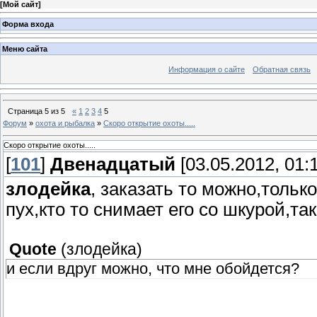
[
Мой сайт
]
Форма входа
Меню сайта
Информация о сайте
Обратная связь
Страница
5
из
5
«
1
2
3
4
5
Форум
»
охота и рыбалка
»
Скоро открытие охоты.....
Скоро открытие охоты.....
[
101
]
Двенадцатый
[03.05.2012, 01:
злодейка
, заказать то можно,тольк
пух,кто то снимает его со шкурой,т
Quote
(
злодейка
)
и если вдруг можно, что мне обойдется?