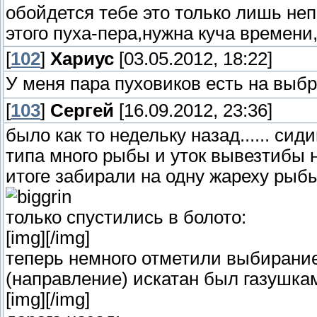
обойдется тебе это только лишь не
этого пуха-пера,нужна куча времени,
[
102
]
Хариус
[03.05.2012, 18:22]
У меня пара пуховиков есть на выбр
[
103
]
Сергей
[16.09.2012, 23:36]
было как то недельку назад...... си
типа много рыбы и уток вывезтибы на
итоге забирали на одну жареху рыбы и
только спустились в болото:
[img]
[/img]
теперь немного отметили выбирание
(направление) искатан был газушка
[img]
[/img]