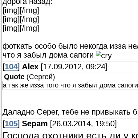
дорога назад:
[img]
[/img]
[img]
[/img]
[img]
[/img]
фоткать особо было некогда изза неле
что я забыл дома сапоги
[
104
]
Alex
[17.09.2012, 09:24]
Quote
(
Сергей
)
а так же изза того что я забыл дома сапоги
Даладно Серег, тебе не привыкать б
[
105
]
Sepam
[26.03.2014, 19:50]
Господа охотники есть ли у 