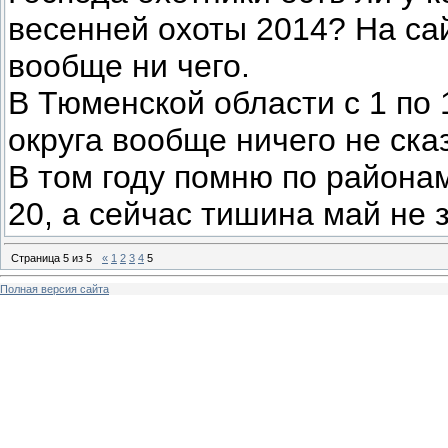
весенней охоты 2014? На с
вообще ни чего.
В Тюменской области с 1 по 
округа вообще ничего не ска
В том году помню по районам
20, а сейчас тишина май не 
Страница
5
из
5
«
1
2
3
4
5
Полная версия сайта