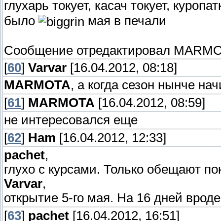
глухарь токует, касач токует, куроп
было
мая в печали
Сообщение отредактировал
MARMO
[
60
]
Varvar
[16.04.2012, 08:18]
MARMOTA
, а когда сезон нынче на
[
61
]
MARMOTA
[16.04.2012, 08:59]
не интересовался еще
[
62
]
Ham
[16.04.2012, 12:33]
pachet
,
глухо с курсами. Только обещают пок
Varvar
,
открытие 5-го мая. На 16 дней вроде
[
63
]
pachet
[16.04.2012, 16:51]