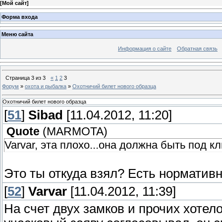
[
Мой сайт
]
Форма входа
Меню сайта
Информация о сайте
Обратная связь
Страница
3
из
3
«
1
2
3
Форум
»
охота и рыбалка
»
Охотничий билет нового образца
Охотничий билет нового образца
[
51
]
Sibad
[11.04.2012, 11:20]
Quote
(
MARMOTA
)
Varvar, эта плохо...она должна быть под к
Это ты откуда взял? Есть норматив
[
52
]
Varvar
[11.04.2012, 11:39]
На счет двух замков и прочих хотел