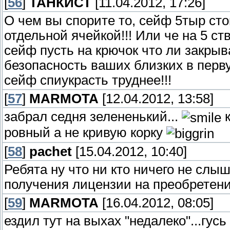
[
56
]
ТАНКИСТ
[11.04.2012, 17:26]
О чем вы спорите то, сейф 5тыр ст
отдельной ячейкой!!! Или че на 5 ст
сейф пусть на крючок что ли закры
безопасность ваших близких в перву
сейф спиукрасть труднее!!!
[
57
]
MARMOTA
[12.04.2012, 13:58]
забрал седня зелененький...
к
ровный а не кривую корку
[
58
]
pachet
[15.04.2012, 10:40]
Ребята ну что ни кто ничего не сл
получения лицензии на преобретен
[
59
]
MARMOTA
[16.04.2012, 08:05]
ездил тут на выхах "недалеко"...гусь