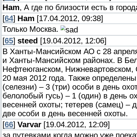
Ham
, А где по близости есть в гор
[
64
]
Ham
[17.04.2012, 09:38]
Только Москва.
[
65
]
steed
[19.04.2012, 12:06]
В Ханты-Мансийском АО с 28 апреля
и Ханты-Мансийском районах. В Бел
Нефтеюганском, Нижневартовском, С
20 мая 2012 года. Также определены
(селезни) – 3 (три) особи в день ох
белолобый гусь) – 1 (один) в день о
весенней охоты; тетерев (самец) – 
две особи в день весенней охоты.
[
66
]
Varvar
[19.04.2012, 12:09]
за путевками когда можно уже поехат