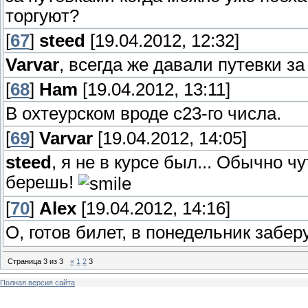
торгуют?
[
67
]
steed
[19.04.2012, 12:32]
Varvar
, всегда же давали путевки за
[
68
]
Ham
[19.04.2012, 13:11]
В охтеурском вроде с23-го числа.
[
69
]
Varvar
[19.04.2012, 14:05]
steed
, я не в курсе был... Обычно ч
берешь!
[
70
]
Alex
[19.04.2012, 14:16]
О, готов билет, в понедельник забер
Страница
3
из
3
«
1
2
3
Полная версия сайта