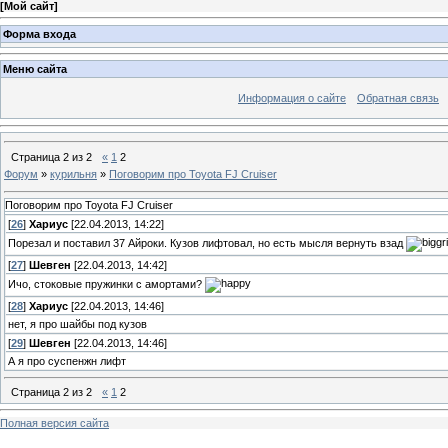
[
Мой сайт
]
Форма входа
Меню сайта
Информация о сайте
Обратная связь
Страница
2
из
2
«
1
2
Форум
»
курильня
»
Поговорим про Toyota FJ Cruiser
Поговорим про Toyota FJ Cruiser
[
26
]
Хариус
[22.04.2013, 14:22]
Порезал и поставил 37 Айроки. Кузов лифтовал, но есть мысля вернуть взад
[
27
]
Шевген
[22.04.2013, 14:42]
Ичо, стоковые пружинки с амортами?
[
28
]
Хариус
[22.04.2013, 14:46]
нет, я про шайбы под кузов
[
29
]
Шевген
[22.04.2013, 14:46]
А я про суспенжн лифт
Страница
2
из
2
«
1
2
Полная версия сайта