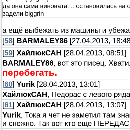
да она сама виновата.... остановилась на 
задели biggrin
а ещё выбежать из машины и убежат
[
58
]
BARMALEY86
[27.04.2013, 18:48
[
59
]
ХайлюкСАН
[28.04.2013, 08:51]
BARMALEY86
, вот это писец. Хват
перебегать.
[
60
]
Yurik
[28.04.2013, 13:01]
ХайлюкСАН
, Педорас с левого ряда.
[
61
]
ХайлюкСАН
[28.04.2013, 13:07]
Yurik
, Тока я чет не заметил там зн
и снежно. Так вот кто еще ПЕРЕДАС