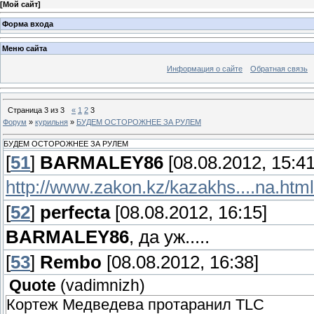
[
Мой сайт
]
Форма входа
Меню сайта
Информация о сайте
Обратная связь
Страница
3
из
3
«
1
2
3
Форум
»
курильня
»
БУДЕМ ОСТОРОЖНЕЕ ЗА РУЛЕМ
БУДЕМ ОСТОРОЖНЕЕ ЗА РУЛЕМ
[
51
]
BARMALEY86
[08.08.2012, 15:41
http://www.zakon.kz/kazakhs....na.html
[
52
]
perfecta
[08.08.2012, 16:15]
BARMALEY86
, да уж.....
[
53
]
Rembo
[08.08.2012, 16:38]
Quote
(
vadimnizh
)
Кортеж Медведева протаранил TLC