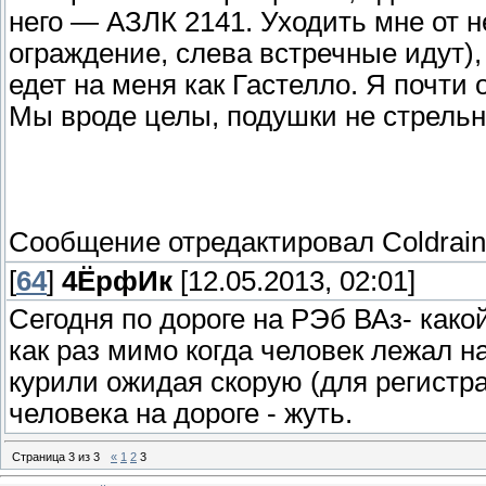
него — АЗЛК 2141. Уходить мне от н
ограждение, слева встречные идут), 
едет на меня как Гастелло. Я почти
Мы вроде целы, подушки не стрельн
Сообщение отредактировал
Coldrain
[
64
]
4ЁрфИк
[12.05.2013, 02:01]
Сегодня по дороге на РЭб ВАз- како
как раз мимо когда человек лежал н
курили ожидая скорую (для регистра
человека на дороге - жуть.
Страница
3
из
3
«
1
2
3