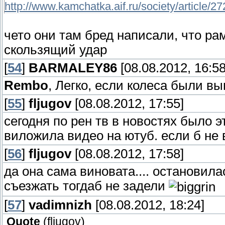
http://www.kamchatka.aif.ru/society/article/2
чето они там бред написали, что ра
скользящий удар
[
54
]
BARMALEY86
[08.08.2012, 16:58
Rembo
, Легко, если колеса были вы
[
55
]
fljugov
[08.08.2012, 17:55]
сегодня по рен тв в новостях было 
виложила видео на ютуб. если б не
[
56
]
fljugov
[08.08.2012, 17:58]
да она сама виновата.... остановила
съезжать тогдаб не задели
[
57
]
vadimnizh
[08.08.2012, 18:24]
Quote
(
fljugov
)