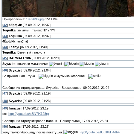
Прикрепления:
1992696.jpg
(156.9 Kb)
[
42
]
4ЁрфИк
[07.09.2012, 10:37]
Tequilka
, эмммм... танкист!?!?!??!
[
43
]
Tequilka
[07.09.2012, 10:47]
4ЁрфИк
, ага)))))
[
44
]
Leshyi
[07.09.2012, 11:40]
Tequilka
, Вылитый танкист)
[
45
]
BARMALEY86
[07.09.2012, 16:29]
Svyazist
, спалили магазинчик
[
46
]
Svyazist
[09.09.2012, 21:04]
Во прикольная штука...
и музычка классная...
Сообщение отредактировал
Svyazist
-
Воскресенье, 09.09.2012, 21:04
[
47
]
Svyazist
[09.09.2012, 21:19]
[
48
]
Svyazist
[09.09.2012, 21:23]
[
49
]
franzus
[17.09.2012, 23:19]
вот
http://youtu.be/sBN7iK128rg
Сообщение отредактировал
franzus
-
Понедельник, 17.09.2012, 23:24
[
50
]
franzus
[17.09.2012, 23:28]
хочу такую уборщицу после покатушек
http://youtu.be/fUuIKbH4dh4