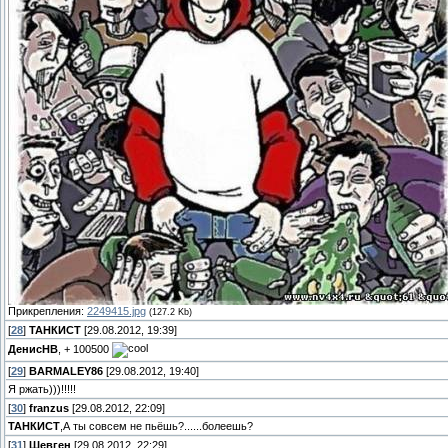
Прикрепления:
2249415.jpg
(127.2 Kb)
[
28
]
ТАНКИСТ
[29.08.2012, 19:39]
ДенисНВ
, + 100500
[
29
]
BARMALEY86
[29.08.2012, 19:40]
Я ржать)))!!!!!
[
30
]
franzus
[29.08.2012, 22:09]
ТАНКИСТ
,А ты совсем не пьёшь?......болеешь?
[
31
]
Шевген
[29.08.2012, 22:29]