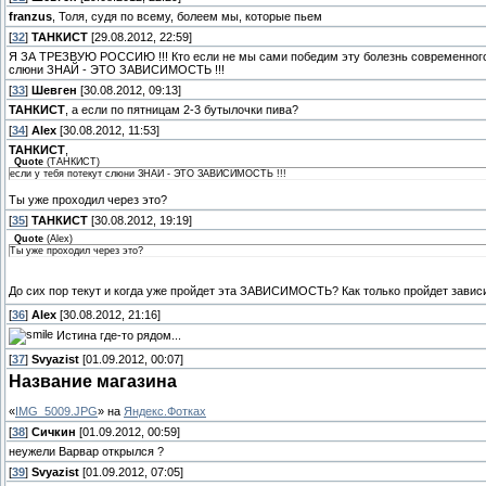
franzus
, Толя, судя по всему, болеем мы, которые пьем
[
32
]
ТАНКИСТ
[29.08.2012, 22:59]
Я ЗА ТРЕЗВУЮ РОССИЮ !!! Кто если не мы сами победим эту болезнь современного об
слюни ЗНАЙ - ЭТО ЗАВИСИМОСТЬ !!!
[
33
]
Шевген
[30.08.2012, 09:13]
ТАНКИСТ
, а если по пятницам 2-3 бутылочки пива?
[
34
]
Alex
[30.08.2012, 11:53]
ТАНКИСТ
,
Quote
(
ТАНКИСТ
)
если у тебя потекут слюни ЗНАЙ - ЭТО ЗАВИСИМОСТЬ !!!
Ты уже проходил через это?
[
35
]
ТАНКИСТ
[30.08.2012, 19:19]
Quote
(
Alex
)
Ты уже проходил через это?
До сих пор текут и когда уже пройдет эта ЗАВИСИМОСТЬ? Как только пройдет зав
[
36
]
Alex
[30.08.2012, 21:16]
Истина где-то рядом...
[
37
]
Svyazist
[01.09.2012, 00:07]
Название магазина
«
IMG_5009.JPG
» на
Яндекс.Фотках
[
38
]
Сичкин
[01.09.2012, 00:59]
неужели Варвар открылся ?
[
39
]
Svyazist
[01.09.2012, 07:05]