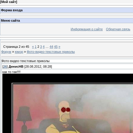
[
Мой сайт
]
Форма входа
Меню сайта
Информация о сайте
Обратная связь
Страница
2
из
45
«
1
2
3
4
…
44
45
»
Форум
»
юмор
»
Фото-видео-текстовые приколы
Фото-видео-текстовые приколы
[
26
]
ДенисНВ
[28.08.2012, 08:28]
как то так!!!!