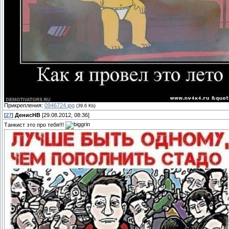
Прикрепления:
0946724.jpg
(39.6 Kb)
[
27
]
ДенисНВ
[29.08.2012, 08:36]
Танкист это про тебя!!!