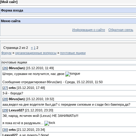
[
Мой сайт
]
Форма входа
Меню сайта
Информация о сайте
Обратная связь
Страница
2
из
2
«
1
2
Форум
»
организационные вопросы
»
почтовые ящики
почтовые ящики
[
26
]
86rus(lan)
[15.12.2010, 11:49]
Штерн, сурками не получится, нас двое
Сообщение отредактировал
86rus(lan)
-
Среда, 15.12.2010, 11:50
[
27
]
orks
[15.12.2010, 17:48]
3-й - борода?
[
28
]
86rus(lan)
[15.12.2010, 19:32]
ааа,видел на дне водителя был,да? с передним силовым и сзади без бампера,да?
[
29
]
Lexus027
[21.12.2010, 23:20]
Эй, народ, ясчичек мой (Lexus) НЕ ЗАНИМАТЬ!!!
я пока есчё в раздумьях...
[
30
]
orks
[21.12.2010, 23:34]
Lexus027
, а че думать? бери!