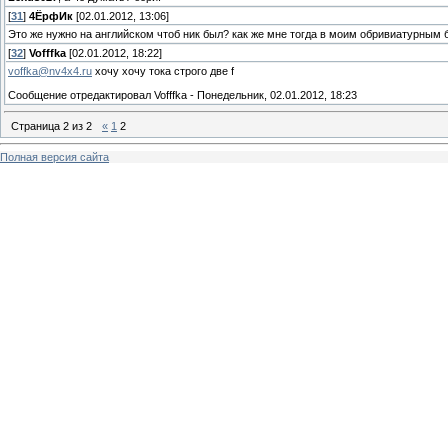
[
31
]
4ЁрфИк
[02.01.2012, 13:06]
Это же нужно на английском чтоб ник был? как же мне тогда в моим обривиатурным 
[
32
]
Vofffka
[02.01.2012, 18:22]
voffka@nv4x4.ru
хочу хочу тока строго две f
Сообщение отредактировал
Vofffka
-
Понедельник, 02.01.2012, 18:23
Страница
2
из
2
«
1
2
Полная версия сайта