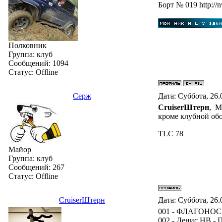
Бoрт № 019 http://n
Полковник
Группа: клуб
Сообщений:
1094
Статус:
Offline
Серж
Дата: Суббота, 26.
СruiserШтерн
, М
кроме клубной обо
TLC 78
Майор
Группа: клуб
Сообщений:
267
Статус:
Offline
СruiserШтерн
Дата: Суббота, 26.
001 - ФЛАГОНО
002 - Денис НВ 