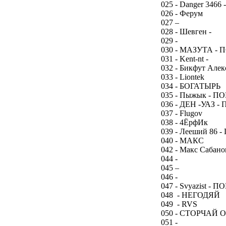
025 - Danger 3466 
026 - Ферум
027 –
028 - Шевген -
029 -
030 - МАЗУТА -
031 - Kent-nt -
032 - Бикфут Алек
033 - Liontek
034 - БОГАТЫРЬ
035 - Пыжык - 
036 - ДЕН -УАЗ 
037 - Flugov
038 - 4ЁрфИк
039 - Лееший 86
040 - МАКС
042 - Макс Сабано
044 -
045 –
046 -
047 - Svyazist -
048 - НЕГОДЯЙ
049 - RVS
050 - СТОРЧАЙ О
051 -