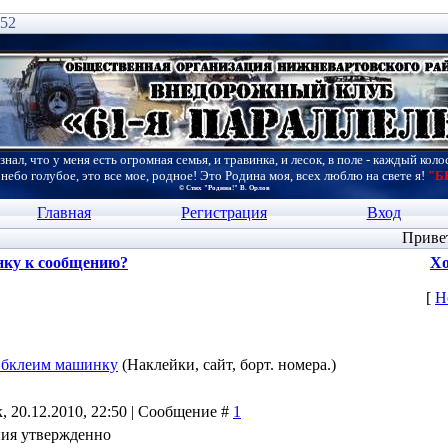
:52
знал, что у меня есть огромная семья, и травинка, и лесок, в поле - каждый коло
 небо голубое, это все мое, родное! Это Родина моя, всех люблю на свете я!
"Б
© Стих "Родина!" В. Орлов
Главная
Регистрация
Вход
Приве
нку к сообщению?
Хо
[
Н
бклеим машинку
(Наклейки, сайт, борт. номера.)
, 20.12.2010, 22:50 | Сообщение #
1
ия утвержденно