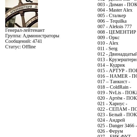
003 - Диман - П
004 - Master Alex
005 - Сталкер
006 – Tequilka
007 - Аleksis 777
Генерал-лейтенант
008 - ЦЕМЕНТИР
Группа: Администраторы
009 - Оркс
Сообщений:
4741
010 - Alex
Статус:
Offline
011 - Serg
012 - Двинадцат
013 - Крузерште
014 – Кудрик
015 - АРТУР - П
016 – HAMER - 
017 – Танкист -
018 – ColdRain -
019 - NvLis - ПО
020 - Артём - П
021 - Хариус -
022 - СЕПАМ - 
023 - Белый - П
024 - Андрей
025 - Danger 3466 -
026 - Ферум
027 – БИК ФУТ