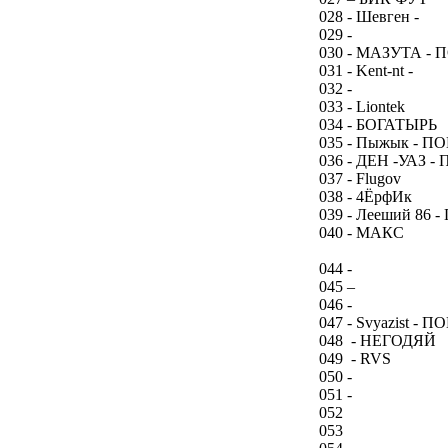
028 - Шевген -
029 -
030 - МАЗУТА -
031 - Kent-nt -
032 -
033 - Liontek
034 - БОГАТЫРЬ
035 - Пыжык - 
036 - ДЕН -УАЗ 
037 - Flugov
038 - 4ЁрфИк
039 - Лееший 86
040 - МАКС
044 -
045 –
046 -
047 - Svyazist - 
048 - НЕГОДЯЙ
049 - RVS
050 -
051 -
052
053