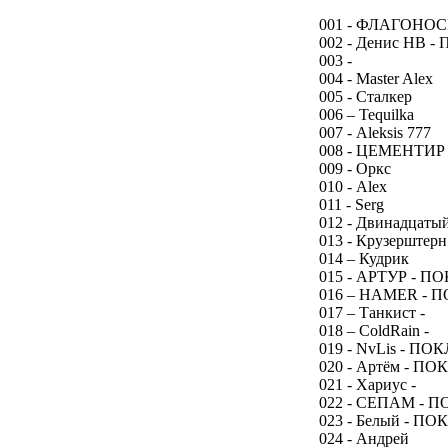
001 - ФЛАГОНО
002 - Денис НВ 
003 -
004 - Master Alex
005 - Сталкер
006 – Tequilka
007 - Аleksis 777
008 - ЦЕМЕНТИР
009 - Оркс
010 - Alex
011 - Serg
012 - Двинадцат
013 - Крузерште
014 – Кудрик
015 - АРТУР - 
016 – HAMER -
017 – Танкист -
018 – ColdRain -
019 - NvLis - П
020 - Артём - П
021 - Хариус -
022 - СЕПАМ - 
023 - Белый - П
024 - Андрей