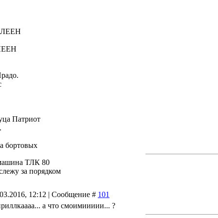
ОКЛЕЕН
КЛЕЕН
Прадо.
с
уца Патриот
.
а бортовых
машина ТЛК 80
 слежу за порядком
.03.2016, 12:12 | Сообщение #
101
ириллкаааа... а что смоимиииии... ?