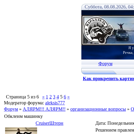
Суббота, 08.08.2026, 04
Я у
Речка,
Форум
Как прикрепить карти
Страница
5
из
6
«
1
2
3
4
5
6
»
Модератор форума:
aleksis777
Форум
»
АЛЯРМ!!! АЛЯРМ!!
»
организационные вопросы
»
О
Обклеим машинку
СruiserШтерн
Дата: Понедельник
Решением правлен