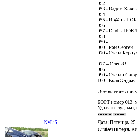
052
053 - Вадим Ховер
054
055 - Ив@н - П
056 -
057 - Danil - ПО
058 -
059 -
060 - Рой Сергей 
070 - Степа Корпу
077 – Олег 83
086 -
090 - Степан Санд
100 - Коля Энджел
Обновление списк
БОРТ номер 013. 
Удаляю флуд, мат,
NvLiS
Дата: Пятница, 25
СruiserШтерн
, К