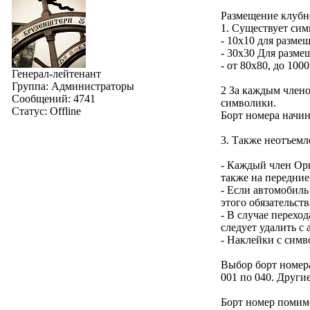
Размещение клубн
1. Существует сим
- 10х10 для разме
- 30х30 Для разме
- от 80х80, до 10
Генерал-лейтенант
Группа: Администраторы
2 За каждым член
Сообщений:
4741
символики.
Статус:
Offline
Борт номера начин
3. Также неотъемл
- Каждый член Орг
также на передние
- Если автомобиль
этого обязательст
- В случае перехо
следует удалить с
- Наклейки с симв
Выбор борт номер
001 по 040. Други
Борт номер помим