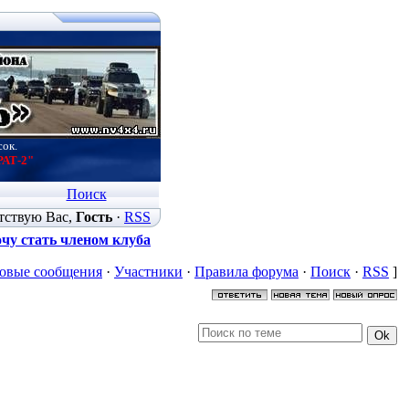
сок.
РАТ-2"
Поиск
тствую Вас
,
Гость
·
RSS
чу стать членом клуба
овые сообщения
·
Участники
·
Правила форума
·
Поиск
·
RSS
]