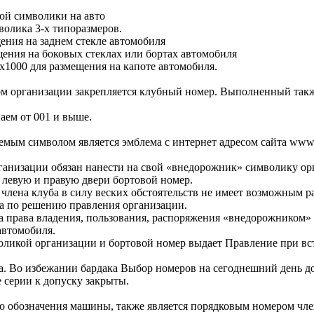
ой символики на авто
волика 3-х типоразмеров.
щения на заднем стекле автомобиля
щения на боковых стеклах или бортах автомобиля
00х1000 для размещения на капоте автомобиля.
ом организации закрепляется клубный номер. Выполненный такж
аем от 001 и выше.
емым символом является эмблема с интернет адресом сайта www.
анизации обязан нанести на свой «внедорожник» символику орг
 левую и правую двери бортовой номер.
 члена клуба в силу веских обстоятельств не имеет возможным р
ва по решению правления организации.
да права владения, пользования, распоряжения «внедорожником»
 автомобиля.
оликой организации и бортовой номер выдает Правление при вс
а. Во избежании бардака Выбор номеров на сегоднешний день д
е серии к допуску закрыты.
о обозначения машины, также является порядковым номером чле