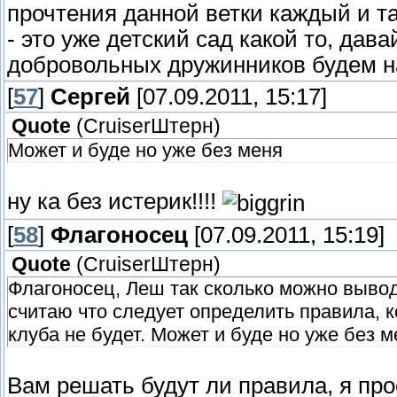
прочтения данной ветки каждый и т
- это уже детский сад какой то, да
добровольных дружинников будем н
[
57
]
Сергей
[07.09.2011, 15:17]
Quote
(
СruiserШтерн
)
Может и буде но уже без меня
ну ка без истерик!!!!
[
58
]
Флагоносец
[07.09.2011, 15:19]
Quote
(
СruiserШтерн
)
Флагоносец, Леш так сколько можно выводы
считаю что следует определить правила, к
клуба не будет. Может и буде но уже без м
Вам решать будут ли правила, я про