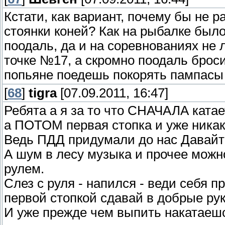
Кстати, как вариант, почему бы не 
стоянки коней? Как на рыбалке был
поодаль, да и на соревнованиях не 
точке №17, а скромно поодаль броси
попьяне поедешь покорять пампасы
[
68
]
tigra
[07.09.2011, 16:47]
Ребята а я за то что СНАЧАЛА катае
а ПОТОМ первая стопка и уже ника
Ведь ПДД придумали до нас Давайте
А шум в лесу музыка и прочее мож
рулем.
Слез с руля - напился - веди себя 
первой стопкой сдавай в добрые рук
И уже прежде чем выпить накатаеш