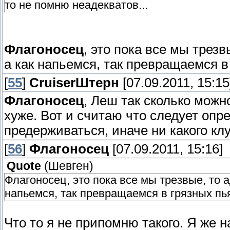
то не помню неадекватов...
Флагоносец
, это пока все мы трез
а как напьемся, так превращаемся в
[
55
]
СruiserШтерн
[07.09.2011, 15:15
Флагоносец
, Леш так сколько можн
хуже. Вот и считаю что следует опр
предерживаться, иначе ни какого клу
[
56
]
Флагоносец
[07.09.2011, 15:16]
Quote
(
Шевген
)
Флагоносец, это пока все мы трезвые, то а
напьемся, так превращаемся в грязных пь
Что то я не припомню такого. Я же 