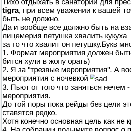
Тихо отдыхать в санатории для пре
tigra
, при всем уважении к вашей точ
быть не должно.
Да и вообще все должно быть на вз
лицемерия петушка хвалить кукуха
за то что хвалит он петушку.Букв мн
1. Формат мероприятия должен быть
бится хули в жопу орать)
2. Я за "трезвые мероприятия". А в
мероприятия с ночевкой
3. Пьют от того что заняться нечем
мероприятия.
До той поры пока рейды без цели эт
ставятся редко.
Хотя конечно основная цель как не 
4. На собрании подымите вопрос о