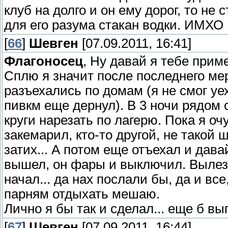
клуб на долго и он ему дорог, то не
для его разума стакан водки. ИМХО
[
66
]
Шевген
[07.09.2011, 16:41]
Флагоносец
, Ну давай я тебе прим
Сплю я значит после последнего ме
разъехались по домам (я не смог уе
пивкм еще дернул). В 3 ночи рядом с
круги нарезать по лагерю. Пока я очу
закемарил, кто-то другой, не такой
затих... А потом еще отъехал и давай
вышел, он фары и выключил. Вылез 
начал... да нах послали бы, да и вс
парням отдыхать мешаю.
Лично я бы так и сделал... еще б в
[
67
]
Шевген
[07.09.2011, 16:44]