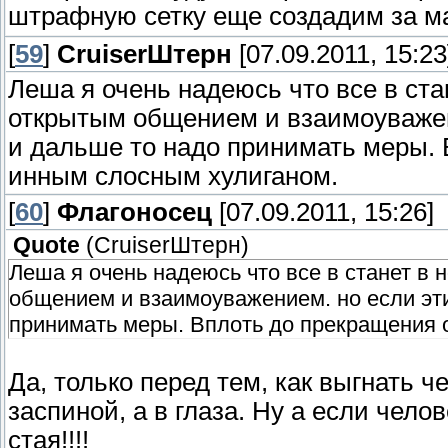
штрафную сетку еще создадим за м
[
59
]
СruiserШтерн
[07.09.2011, 15:23
Леша я очень надеюсь что все в ста
открытым общением и взаимоуважени
и дальше то надо принимать меры. 
инным слосным хулиганом.
[
60
]
Флагоносец
[07.09.2011, 15:26]
Quote
(
СruiserШтерн
)
Леша я очень надеюсь что все в станет в
общением и взаимоуважением. но если эти
принимать меры. Вплоть до прекращения 
Да, только перед тем, как выгнать ч
заспиной, а в глаза. Ну а если чело
стая!!!!