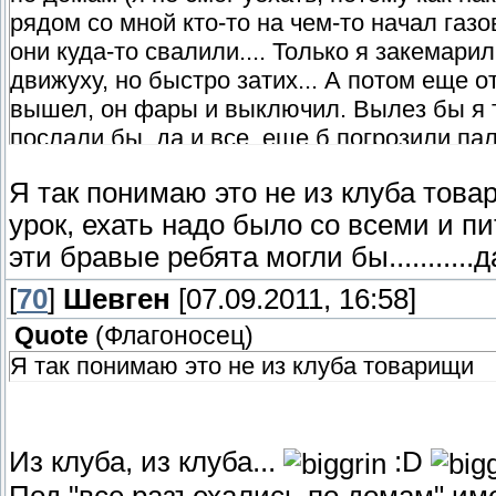
рядом со мной кто-то на чем-то начал газо
они куда-то свалили.... Только я закемарил
движуху, но быстро затих... А потом еще от
вышел, он фары и выключил. Вылез бы я т
послали бы, да и все, еще б погрозили п
Лично я бы так и сделал... еще б выпить н
Я так понимаю это не из клуба товари
урок, ехать надо было со всеми и пи
эти бравые ребята могли бы........
[
70
]
Шевген
[07.09.2011, 16:58]
Quote
(
Флагоносец
)
Я так понимаю это не из клуба товарищи
Из клуба, из клуба...
:D
Под "все разъехались по домам" имел