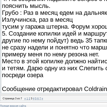
пояснить мысль.
Грубо : Раз в месяц едем на дальняк
Излучинска, раз в месяц
тусим у гаража штерна. Форум хоро
5. Создание копилки идей и маршру
другие по нему пойдут) ведь 35 тап
не сразу надели и понятно что марш
примеру меня по нему резона нет.
Место в этой копилке должно найт
и тетям. Дарю одну из них Слепить 
посреди озера
Сообщение отредактировал
Coldrain
Страница
3
из
7
«
1
2
3
4
5
6
7
»
Полная версия сайта