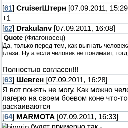
[
61
]
СruiserШтерн
[07.09.2011, 15:29
+1
[
62
]
Drakulanv
[07.09.2011, 16:08]
Quote
(
Флагоносец
)
Да, только перед тем, как выгнать человек
глаза. Ну а если человек не понимает, тогд
Полностью согласен!!!
[
63
]
Шевген
[07.09.2011, 16:28]
Я вот понять не могу. Как можно че
лагерю на своем боевом коне что-то
раскаиваются
[
64
]
MARMOTA
[07.09.2011, 16:33]
будет примерно так -