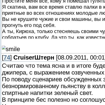
Простите меня все, кому я помешал гулят
Я скатина, вам все время ставлю палки в 
приятные во всех отношениях молодые лю
Вы не крушите чужие и свои машины, вы и
прогнуть его под себя.
А ты, Кирюха, только стесняешь своими
собратьев по клубу. Да что ты, как извес
движения, придуманные как известно злоб
милых парней.
Как тут не вспомнить адских посланников
[
74
]
СruiserШтерн
[08.09.2011, 00:01
справедливый праздник для уставших душо
Считаю что тема ясна и в итоге буде
ведь запретили продавать алкоголь после 2
джипера, с выражением озвученных
Ужас, как их все притесняют, не дают вдо
По поводу сценариев обсужденных з
безнормированному пьянству в кол
спиртные напитки зеленый свет.
В принципе бес полезно но соглошус