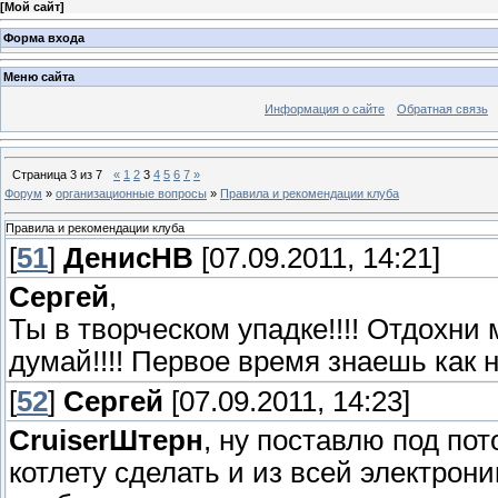
[
Мой сайт
]
Форма входа
Меню сайта
Информация о сайте
Обратная связь
Страница
3
из
7
«
1
2
3
4
5
6
7
»
Форум
»
организационные вопросы
»
Правила и рекомендации клуба
Правила и рекомендации клуба
[
51
]
ДенисНВ
[07.09.2011, 14:21]
Сергей
,
Ты в творческом упадке!!!! Отдохни 
думай!!!! Первое время знаешь как н
[
52
]
Сергей
[07.09.2011, 14:23]
СruiserШтерн
, ну поставлю под пот
котлету сделать и из всей электрон