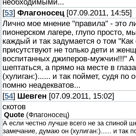
необходимыми...
[
53
]
Флагоносец
[07.09.2011, 14:55]
Лично мое мнение "правила" - это ли
пионерском лагере, глупо просто, м
каждый и так задумается о том "Как
присутствуют не только дети и жен
воспитанных джиперов-мужчин!!!" А 
шептаться, а прямо на месте в глаз
(хулиган:)...... и так поймет, судя п
помню неадекватов...
[
54
]
Шевген
[07.09.2011, 15:02]
скотов
Quote
(
Флагоносец
)
А если честно лучше всего не за спиной ш
замечание, думаю он (хулиган:)...... и так