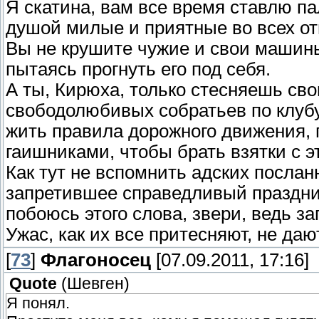
Я скатина, вам все время ставлю па
душой милые и приятные во всех о
Вы не крушите чужие и свои машины
пытаясь прогнуть его под себя.
А ты, Кирюха, только стесняешь с
свободолюбивых собратьев по клубу
жить правила дорожного движения,
гаишниками, чтобы брать взятки с э
Как тут не вспомнить адских послан
запретившее справедливый праздник
побоюсь этого слова, звери, ведь за
Ужас, как их все притесняют, не да
[
73
]
Флагоносец
[07.09.2011, 17:16]
Quote
(
Шевген
)
Я понял.