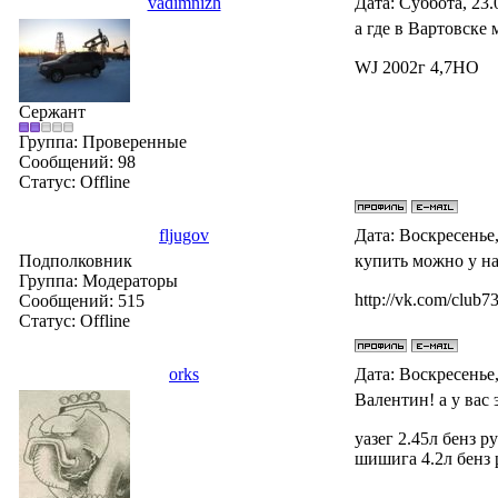
vadimnizh
Дата: Суббота, 23.
а где в Вартовске
WJ 2002г 4,7НО
Сержант
Группа: Проверенные
Сообщений:
98
Статус:
Offline
fljugov
Дата: Воскресенье,
Подполковник
купить можно у на
Группа: Модераторы
http://vk.com/club
Сообщений:
515
Статус:
Offline
orks
Дата: Воскресенье,
Валентин! а у вас 
уазег 2.45л бенз ру
шишига 4.2л бенз р