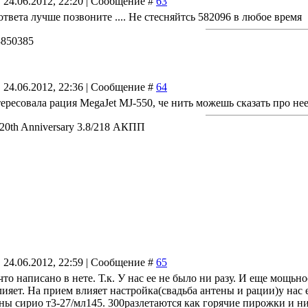
 24.06.2012, 22:20 | Сообщение #
63
ответа лучше позвоните .... Не стесняйтсь 582096 в любое время
73850385
 24.06.2012, 22:36 | Сообщение #
64
тересовала рация MegaJet MJ-550, че нить можешь сказать про не
 20th Anniversary 3.8/218 АКПП
 24.06.2012, 22:59 | Сообщение #
65
что написано в нете. Т.к. У нас ее не было ни разу. И еще мощьн
ияет. На прием влияет настройка(свадьба антены и рации)у нас 
ны сирио т3-27/мл145. 300разлетаются как горячие пирожки и н