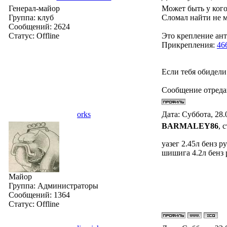
Генерал-майор
Может быть у кого 
Группа: клуб
Сломал найти не м
Сообщений:
2624
Статус:
Offline
Это крепление ан
Прикрепления:
46
Если тебя обидели
Сообщение отред
orks
Дата: Суббота, 28.
BARMALEY86
, 
уазег 2.45л бенз ру
шишига 4.2л бенз р
Майор
Группа: Администраторы
Сообщений:
1364
Статус:
Offline