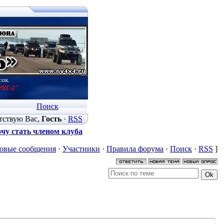
сок.
РАТ-2"
Поиск
тствую Вас
,
Гость
·
RSS
чу стать членом клуба
овые сообщения
·
Участники
·
Правила форума
·
Поиск
·
RSS
]