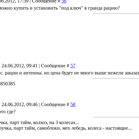
06.2012, 17:39 | Сообщение #
56
 можно купить и установить "под ключ" в гранда рацию?
 24.06.2012, 09:41 | Сообщение #
57
с. рации и антенны. но цена будет не много выше нежели заказа
73850385
 24.06.2012, 09:46 | Сообщение #
58
это где?
чка, парт тайм, колхоз, на 3 колесах...
учка, парт тайм, самоблоки, мех лебедь, колеса - настоящие...