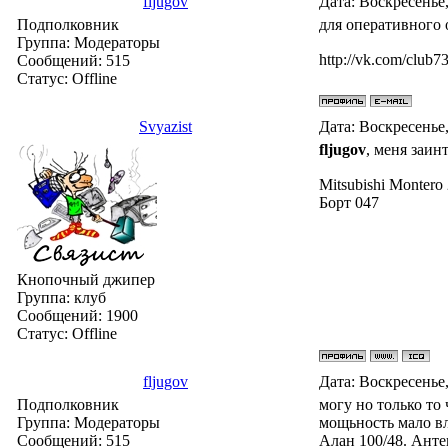
fljugov
Дата: Воскресенье,
Подполковник
для оперативного 
Группа: Модераторы
http://vk.com/club
Сообщений:
515
Статус:
Offline
Svyazist
Дата: Воскресенье,
fljugov
, меня заин
Mitsubishi Montero
Борт 047
Кнопочный джипер
Группа: клуб
Сообщений:
1900
Статус:
Offline
fljugov
Дата: Воскресенье,
Подполковник
могу но только то 
Группа: Модераторы
мощьность мало вл
Сообщений:
515
Алан 100/48. Анте