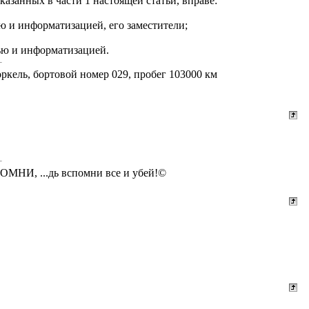
азанных в части 1 настоящей статьи, вправе:
ю и информатизацией, его заместители;
зью и информатизацией.
ркель, бортовой номер 029, пробег 103000 км
СПОМНИ, ...дь вспомни все и убей!©