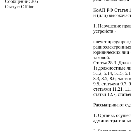
Сообщений:
305
Статус:
Offline
КоАП РФ Статья 13
и (или) высокочас
1. Нарушение прав
устройств -
влечет предупрежд
радиоэлектронных 
юридических лиц -
таковой.
Статья 28.3. Дол
1) должностные ли
5.12, 5.14, 5.15, 5.1
8.3, 8.5, 8.6, част
9.5, статьями 9.7, 
статьями 11.21, 11.
статьи 12.7, статье
Рассматривают суд
1. Органы, осущес
административных 