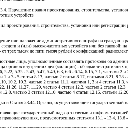
.4. Нарушение правил проектирования, строительства, установ
тотных устройств
ил проектирования, строительства, установки или регистрации
ение или наложение административного штрафа на граждан в раз
средств и (или) высокочастотных устройств или без таковой; на 
 от трех тысяч до пяти тысяч рублей с конфискацией радиоэлект
жностные лица, уполномоченные составлять протоколы об адми
ца органов внутренних дел (милиции) - об административных пр
6, 5.22, 5.35 - 5.43, 5.47, 5.49, 6.3, 6.6 - 6.14, 6.15, 7.1, частями 2 и 
ями 1 и 3 - 5 статьи 8.13, частью 2 статьи 8.17, статьями 8.21, 8.28 
9.10, 10.2, 10.3, частью 2 статьи 11.1, частями 1, 3 и 4 статьи 11.3,
22, 11.26, 11.27, 11.29, частью 4 статьи 12.2, частью 2 статьи 12.3
й 12.8, частью 3 статьи 12.10, частью 4 статьи 12.15, статьей 12.2
ьи и Статья 23.44. Органы, осуществляющие государственный н
твляющие государственный надзор за связью и информатизацией
правонарушениях, предусмотренных статьями 13.1 - 13.4, 13.6 - 