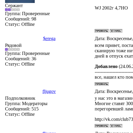
Сержант
WJ 2002г 4,7НО
Группа: Проверенные
Сообщений:
98
Статус:
Offline
$erega
Дата: Воскресенье,
Рядовой
всем привет, пост
сканирую тоже нич
Группа: Проверенные
дней в отпуск ехат
Сообщений:
36
Статус:
Offline
Добавлено
(24.06.
-------------------------
все, нашел кто пом
fljugov
Дата: Воскресенье,
Подполковник
у нас это в магази
Группа: Модераторы
Многие ставят 300
Сообщений:
515
перегоревшей лам
Статус:
Offline
http://vk.com/club