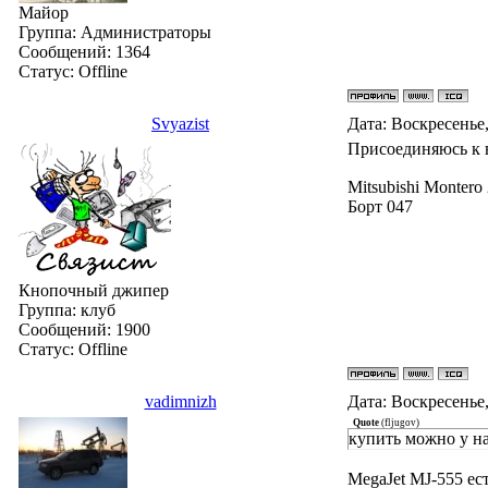
Майор
Группа: Администраторы
Сообщений:
1364
Статус:
Offline
Svyazist
Дата: Воскресенье,
Присоединяюсь к в
Mitsubishi Montero
Борт 047
Кнопочный джипер
Группа: клуб
Сообщений:
1900
Статус:
Offline
vadimnizh
Дата: Воскресенье,
Quote
(
fljugov
)
купить можно у на
MegaJet MJ-555 ес