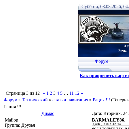
Суббота, 08.08.2026, 04
Я у
Речка,
Форум
Как прикрепить карти
Страница
3
из
12
«
1
2
3
4
5
…
11
12
»
Форум
»
Технический
»
связь и навигация
»
Рация !!!
(Теперь 
Рация !!!
Димас
Дата: Вторник, 24
Майор
BARMALEY86
,
Группа: Друзья
Quote
(
BARMALEY86
)
если только так, а