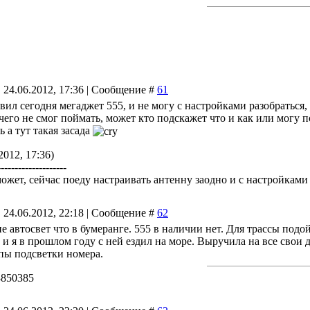
 24.06.2012, 17:36 | Сообщение #
61
авил сегодня мегаджет 555, и не могу с настройками разобраться
его не смог поймать, может кто подскажет что и как или могу под
ь а тут такая засада
2012, 17:36)
--------------------
ожет, сейчас поеду настраивать антенну заодно и с настройками 
 24.06.2012, 22:18 | Сообщение #
62
не автосвет что в бумеранге. 555 в наличии нет. Для трассы подо
 и я в прошлом году с ней ездил на море. Выручила на все свои 
пы подсветки номера.
73850385