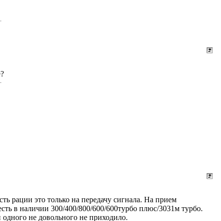
е?
ость рации это только на передачу сигнала. На прием
есть в наличии 300/400/800/600/600турбо плюс/3031м турбо.
и одного не довольного не приходило.