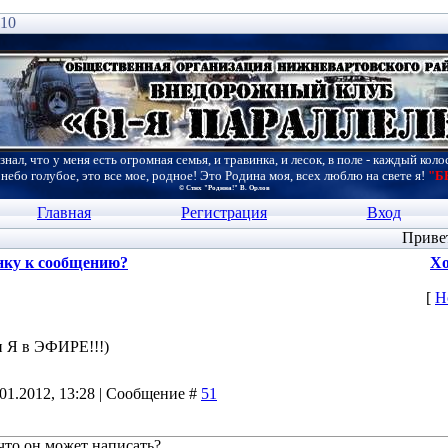
:10
знал, что у меня есть огромная семья, и травинка, и лесок, в поле - каждый коло
 небо голубое, это все мое, родное! Это Родина моя, всех люблю на свете я!
"Б
© Стих "Родина!" В. Орлов
Главная
Регистрация
Вход
Приве
нку к сообщению?
Хо
[
Н
и Я в ЭФИРЕ!!!)
.01.2012, 13:28 | Сообщение #
51
 что он может написать?