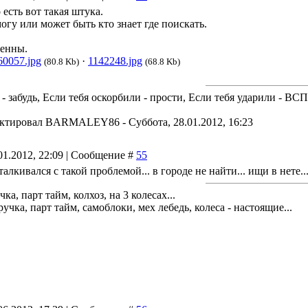
есть вот такая штука.
огу или может быть кто знает где поискать.
тенны.
60057.jpg
·
1142248.jpg
(80.8 Kb)
(68.8 Kb)
 - забудь, Если тебя оскорбили - прости, Если тебя ударили - В
актировал
BARMALEY86
-
Суббота, 28.01.2012, 16:23
01.2012, 22:09 | Сообщение #
55
сталкивался с такой проблемой... в городе не найти... ищи в нете..
чка, парт тайм, колхоз, на 3 колесах...
учка, парт тайм, самоблоки, мех лебедь, колеса - настоящие...