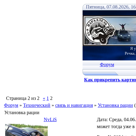
Пятница, 07.08.2026, 16
Я у
Речка,
Форум
Как прикрепить карти
Страница
2
из
2
«
1
2
Форум
»
Технический
»
связь и навигация
»
Установка рации
Установка рации
NvLiS
Дата: Среда, 04.06
может тогда уже в 