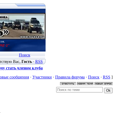
сок.
РАТ-2"
Поиск
тствую Вас
,
Гость
·
RSS
чу стать членом клуба
овые сообщения
·
Участники
·
Правила форума
·
Поиск
·
RSS
]