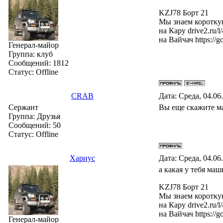
KZJ78 Борт 21
Мы знаем короткую
на Кару drive2.ru/
на Вайчач https:/
Генерал-майор
Группа: клуб
Сообщений:
1812
Статус:
Offline
CRAB
Дата: Среда, 04.06
Сержант
Вы еще скажите м
Группа: Друзья
Сообщений:
50
Статус:
Offline
Хариус
Дата: Среда, 04.06
а какая у тебя ма
KZJ78 Борт 21
Мы знаем короткую
на Кару drive2.ru/
на Вайчач https:/
Генерал-майор