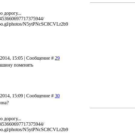
 дорогу...
l/453660697717375944/
/goo.gl/photos/N5ytPNcSC8CVLr2b9
.2014, 15:05 | Сообщение #
29
ашину поменять
.2014, 15:09 | Сообщение #
30
шина?
 дорогу...
l/453660697717375944/
/goo.gl/photos/N5ytPNcSC8CVLr2b9