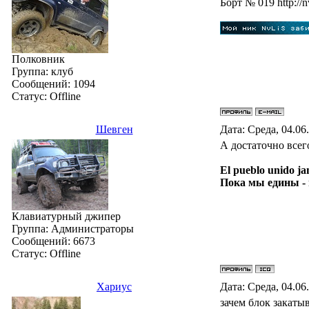
Бoрт № 019 http://n
Полковник
Группа: клуб
Сообщений:
1094
Статус:
Offline
Шевген
Дата: Среда, 04.06
А достаточно все
El pueblo unido ja
Пока мы едины -
Клавиатурный джипер
Группа: Администраторы
Сообщений:
6673
Статус:
Offline
Хариус
Дата: Среда, 04.06
зачем блок закатыв