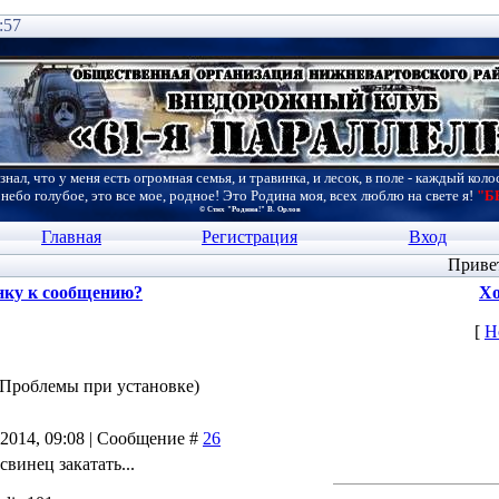
:57
знал, что у меня есть огромная семья, и травинка, и лесок, в поле - каждый коло
 небо голубое, это все мое, родное! Это Родина моя, всех люблю на свете я!
"Б
© Стих "Родина!" В. Орлов
Главная
Регистрация
Вход
Приве
нку к сообщению?
Хо
[
Н
(Проблемы при установке)
.2014, 09:08 | Сообщение #
26
свинец закатать...