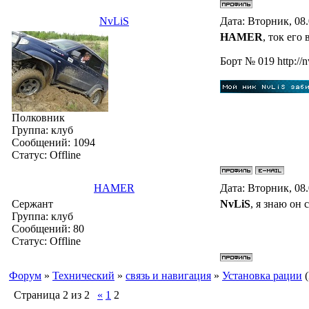
NvLiS
Дата: Вторник, 08
HAMER
, ток его 
Бoрт № 019 http://n
Полковник
Группа: клуб
Сообщений:
1094
Статус:
Offline
HAMER
Дата: Вторник, 08
Сержант
NvLiS
, я знаю он 
Группа: клуб
Сообщений:
80
Статус:
Offline
Форум
»
Технический
»
связь и навигация
»
Установка рации
Страница
2
из
2
«
1
2