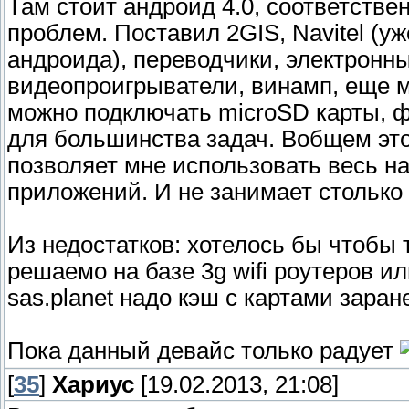
Там стоит андроид 4.0, соответств
проблем. Поставил 2GIS, Navitel (уж
андроида), переводчики, электронны
видеопроигрыватели, винамп, еще м
можно подключать microSD карты, фл
для большинства задач. Вобщем это
позволяет мне использовать весь н
приложений. И не занимает столько 
Из недостатков: хотелось бы чтобы 
решаемо на базе 3g wifi роутеров и
sas.planet надо кэш с картами заран
Пока данный девайс только радует
[
35
]
Хариус
[19.02.2013, 21:08]