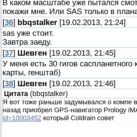
В каком масштабе уже пытался смо
покажи мне. Или SAS только в план
[
36
]
bbqstalker
[19.02.2013, 21:24]
sas уже стоит.
Завтра заеду.
[
37
]
Шевген
[19.02.2013, 21:45]
У меня есть 30 гигов саспланетного к
карты, генштаб)
[
38
]
Шевген
[19.02.2013, 21:46]
Цитата
(
bbqstalker
)
Я вот тоже раньше задумывался о компе в
назад приобрел GPS-навигатор Prology i
id=10003452
который Coldrain совет