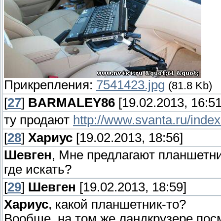
Прикрепления:
7541423.jpg
(81.8 Kb)
[
27
]
BARMALEY86
[19.02.2013, 16:51
ту продают
http://www.svanta.ru/ind
[
28
]
Хариус
[19.02.2013, 18:56]
Шевген
, Мне предлагают планшетни
где искать?
[
29
]
Шевген
[19.02.2013, 18:59]
Хариус
, какой планшетник-то?
Вообще, на том же ландкрузере посм