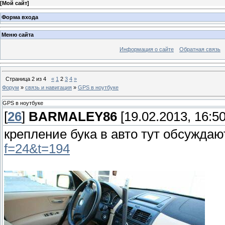
[
Мой сайт
]
Форма входа
Меню сайта
Информация о сайте
Обратная связь
Страница
2
из
4
«
1
2
3
4
»
Форум
»
связь и навигация
»
GPS в ноутбуке
GPS в ноутбуке
[
26
]
BARMALEY86
[19.02.2013, 16:50
крепление бука в авто тут обсужда
f=24&t=194