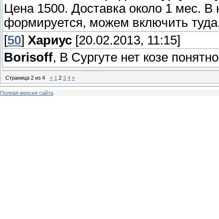
Цена 1500. Доставка около 1 мес. В
формируется, можем включить туда
[
50
]
Хариус
[20.02.2013, 11:15]
Borisoff
, В Сургуте нет козе понятн
Страница
2
из
4
«
1
2
3
4
»
Полная версия сайта