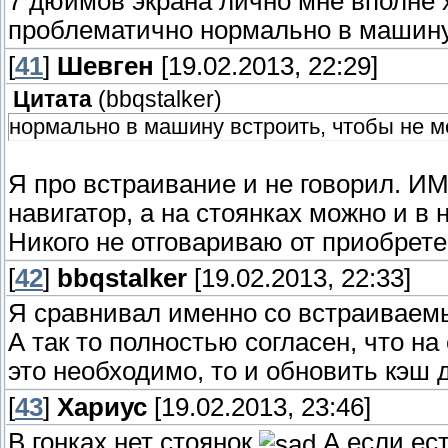
7 дюймов экрана лично мне вполне 
проблематично нормально в машину
[
41
]
Шевген
[19.02.2013, 22:29]
Цитата
(
bbqstalker
)
нормально в машину встроить, чтобы не 
Я про встраивание и не говорил. И
навигатор, а на стоянках можно и в 
Никого не отговариваю от приобрете
[
42
]
bbqstalker
[19.02.2013, 22:33]
Я сравнивал именно со встраиваем
А так то полностью согласен, что на
это необходимо, то и обновить кэш 
[
43
]
Хариус
[19.02.2013, 23:46]
В гонках нет стоянок
А если ест