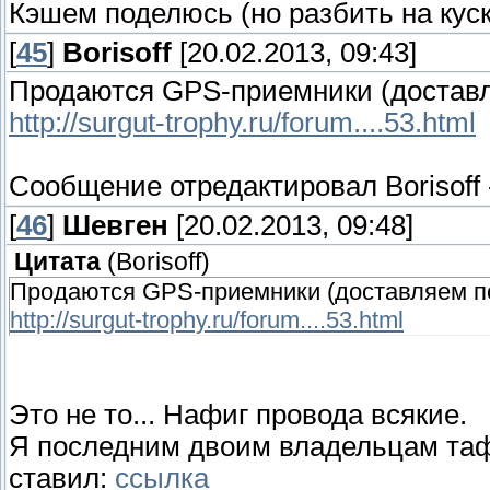
Кэшем поделюсь (но разбить на куск
[
45
]
Borisoff
[20.02.2013, 09:43]
Продаются GPS-приемники (доставля
http://surgut-trophy.ru/forum....53.html
Сообщение отредактировал
Borisoff
[
46
]
Шевген
[20.02.2013, 09:48]
Цитата
(
Borisoff
)
Продаются GPS-приемники (доставляем под
http://surgut-trophy.ru/forum....53.html
Это не то... Нафиг провода всякие.
Я последним двоим владельцам таф
ставил:
ссылка