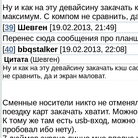
Ну и как на эту девайсину закачать 
максимум. С компом не сравнить, да
[
39
]
Шевген
[19.02.2013, 21:49]
Перенес сюда сообщения про планш
[
40
]
bbqstalker
[19.02.2013, 22:08]
Цитата
(
Шевген
)
Ну и как на эту девайсину закачать кэш с
не сравнить, да и экран маловат.
Сменные носители никто не отменял. 
поездку карт закачать хватит. Можно
К тому же там есть usb-вход, можно
пробовал ибо нету).