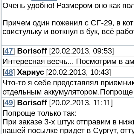
Очень удобно! Размером оно как пол
Причем один поженил с CF-29, в ко
свистульку и воткнул в бук, всё рабо
[
47
]
Borisoff
[20.02.2013, 09:53]
Интересная весчь... Посмотрим в а
[
48
]
Хариус
[20.02.2013, 10:43]
Что-то я себе представлял приемник
отдельным аккумулятором.Попроще н
[
49
]
Borisoff
[20.02.2013, 11:11]
Попроще только так:
При заказе 3-х штук отправим в нижн
нашей посылке придет в Сургут, отт