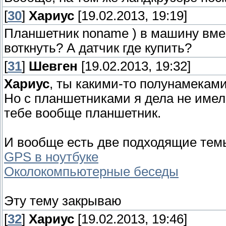
[
30
]
Хариус
[19.02.2013, 19:19]
Планшетник noname ) в машину вмест
воткнуть? А датчик где купить?
[
31
]
Шевген
[19.02.2013, 19:32]
Хариус
, ты какими-то полунамеками
Но с планшетниками я дела не имел
тебе вообще планшетник.
И вообще есть две подходящие тем
GPS в ноутбуке
Околокомпьютерные беседы
Эту тему закрываю
[
32
]
Хариус
[19.02.2013, 19:46]