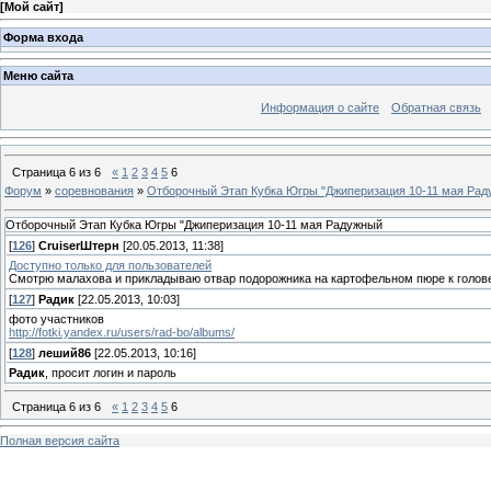
[
Мой сайт
]
Форма входа
Меню сайта
Информация о сайте
Обратная связь
Страница
6
из
6
«
1
2
3
4
5
6
Форум
»
соревнования
»
Отборочный Этап Кубка Югры "Джиперизация 10-11 мая Ра
Отборочный Этап Кубка Югры "Джиперизация 10-11 мая Радужный
[
126
]
СruiserШтерн
[20.05.2013, 11:38]
Доступно только для пользователей
Смотрю малахова и прикладываю отвар подорожника на картофельном пюре к голове, ли
[
127
]
Радик
[22.05.2013, 10:03]
фото участников
http://fotki.yandex.ru/users/rad-bo/albums/
[
128
]
леший86
[22.05.2013, 10:16]
Радик
, просит логин и пароль
Страница
6
из
6
«
1
2
3
4
5
6
Полная версия сайта