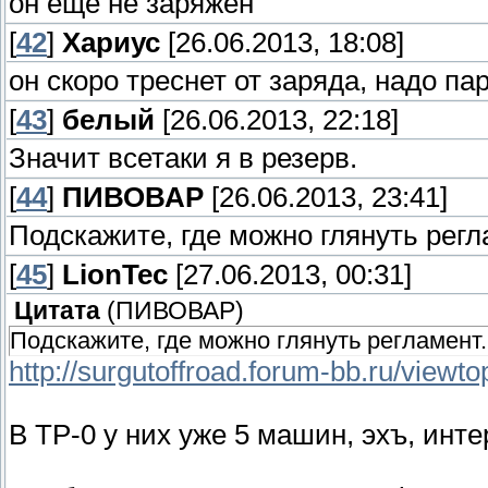
он еще не заряжен
[
42
]
Хариус
[26.06.2013, 18:08]
он скоро треснет от заряда, надо па
[
43
]
белый
[26.06.2013, 22:18]
Значит всетаки я в резерв.
[
44
]
ПИВОВАР
[26.06.2013, 23:41]
Подскажите, где можно глянуть регл
[
45
]
LionTec
[27.06.2013, 00:31]
Цитата
(
ПИВОВАР
)
Подскажите, где можно глянуть регламент
http://surgutoffroad.forum-bb.ru/viewt
В ТР-0 у них уже 5 машин, эхъ, инт