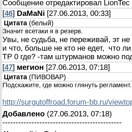
Сообщение отредактировал
LionTec
[
46
]
DaMaNi
[27.06.2013, 00:33]
Цитата
(
белый
)
Значит всетаки я в резерв.
Увы, не судьба, не переживай, эт н
и что, больше не кто не едет, что ли
ТР 0 где? -там штурманов можно под
[
47
]
мегион
[27.06.2013, 07:18]
Цитата
(
ПИВОВАР
)
Подскажите, где можно глянуть регламент
http://surgutoffroad.forum-bb.ru/viewt
Добавлено
(27.06.2013, 07:18)
---------------------------------------------