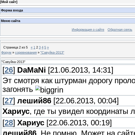
[
Мой сайт
]
Форма входа
Меню сайта
Информация о сайте
Обратная связь
Страница
2
из
5
«
1
2
3
4
5
»
Форум
»
соревнования
»
"Савуйка-2013"
"Савуйка-2013"
[
26
]
DaMaNi
[21.06.2013, 14:31]
Эт смотря как штурман дорогу проло
загонять
[
27
]
леший86
[22.06.2013, 00:04]
Хариус
, где ты увидел координаты 
[
28
]
Хариус
[22.06.2013, 00:19]
леший86
, Не помню. Может на сайте