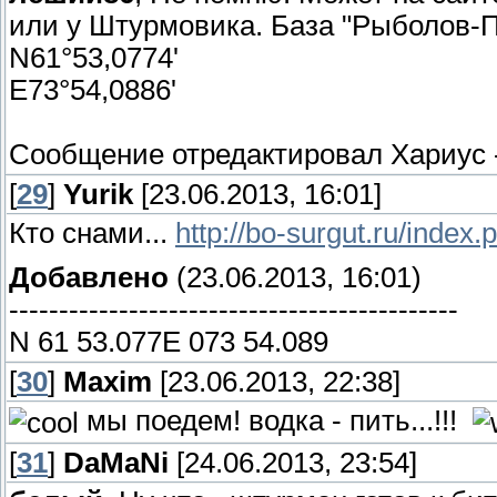
или у Штурмовика. База "Рыболов-П
N61°53,0774'
E73°54,0886'
Сообщение отредактировал
Хариус
[
29
]
Yurik
[23.06.2013, 16:01]
Кто снами...
http://bo-surgut.ru/index
Добавлено
(23.06.2013, 16:01)
---------------------------------------------
N 61 53.077E 073 54.089
[
30
]
Maxim
[23.06.2013, 22:38]
мы поедем! водка - пить...!!!
[
31
]
DaMaNi
[24.06.2013, 23:54]