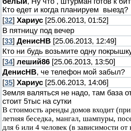
белый
, Ну что , штурман готов к би
Кто едет и когда планируем выезд?
[
32
]
Хариус
[25.06.2013, 01:52]
В пятницу под вечер
[
33
]
ДенисНВ
[25.06.2013, 12:49]
Кто ни будь возьмите одну покрышку
[
34
]
леший86
[25.06.2013, 13:50]
ДенисНВ
, че телефон мой забыл?
[
35
]
Хариус
[25.06.2013, 14:06]
Земля валяться не надо, там база о
стоит 5тыс на сутки
В стоимость аренды домов входит (при
летняя беседка, мангал, шампуры, по
для 6 или 4 человек (в зависимости от