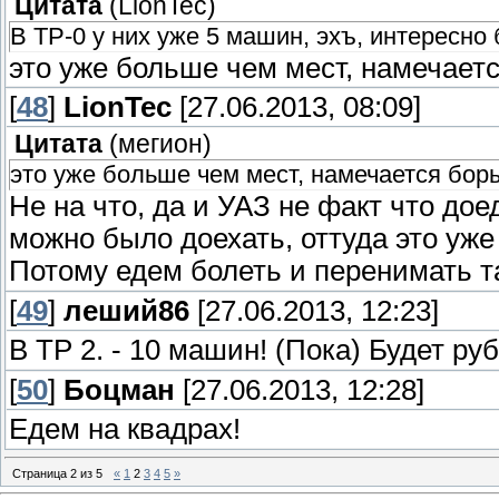
Цитата
(
LionTec
)
В ТР-0 у них уже 5 машин, эхъ, интересно
это уже больше чем мест, намечаетс
[
48
]
LionTec
[27.06.2013, 08:09]
Цитата
(
мегион
)
это уже больше чем мест, намечается бор
Не на что, да и УАЗ не факт что дое
можно было доехать, оттуда это уже
Потому едем болеть и перенимать т
[
49
]
леший86
[27.06.2013, 12:23]
В ТР 2. - 10 машин! (Пока) Будет ру
[
50
]
Боцман
[27.06.2013, 12:28]
Едем на квадрах!
Страница
2
из
5
«
1
2
3
4
5
»