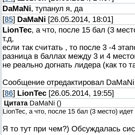
DaMaNi
, тупанул я, да
[
85
]
DaMaNi
[26.05.2014, 18:01]
LionTec
, а что, после 15 бал (3 мес
т.д,
если так считать , то после 3 -4 эт
разница в баллах между 3 и 4 местом
не реально догнать лидера (как то т
Сообщение отредактировал
DaMaNi
[
86
]
LionTec
[26.05.2014, 19:55]
Цитата
DaMaNi
(
)
LionTec, а что, после 15 бал (3 место) идет 
Я то тут при чем?) Обсуждалась сис