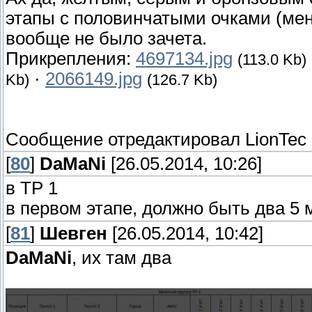
этапы с половинчатыми очками (мене
вообще не было зачета.
Прикрепления:
4697134.jpg
(113.0 Kb)
·
2066149.jpg
Kb)
(126.7 Kb)
Сообщение отредактировал
LionTec
[
80
]
DaMaNi
[26.05.2014, 10:26]
в ТР 1
в первом этапе, должно быть два 5 
[
81
]
Шевген
[26.05.2014, 10:42]
DaMaNi
, их там два