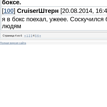
боксе.
[
100
]
СruiserШтерн
[20.08.2014, 16:4
я в бокс поехал, ужеее. Соскучился 
людям
Страница
4
из
6
«
1
2
3
4
5
6
»
Полная версия сайта