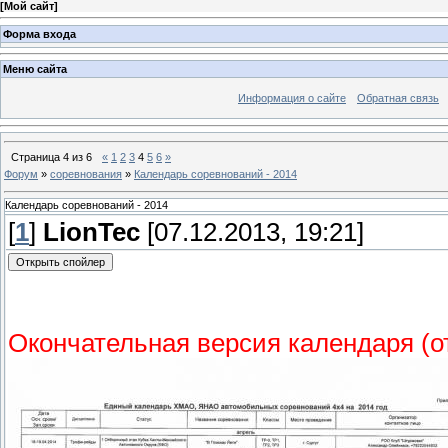
[
Мой сайт
]
Форма входа
Меню сайта
Информация о сайте
Обратная связь
Страница
4
из
6
«
1
2
3
4
5
6
»
Форум
»
соревнования
»
Календарь соревнований - 2014
Календарь соревнований - 2014
[
1
]
LionTec
[07.12.2013, 19:21]
Окончательная версия календаря (от