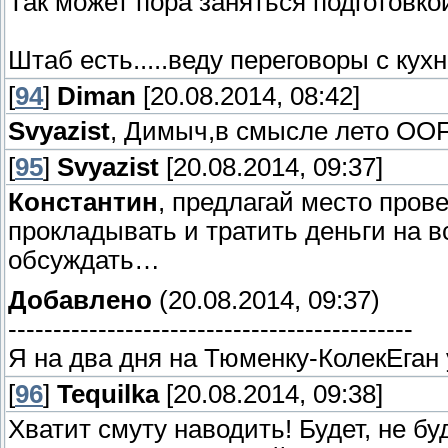
Так может пора заняться подготовкой
Штаб есть.....веду переговоры с кухне
[
94
]
Diman
[20.08.2014, 08:42]
Svyazist
, Димыч,в смысле лето OOF
[
95
]
Svyazist
[20.08.2014, 09:37]
Константин
, предлагай место пров
прокладывать и тратить деньги на в
обсуждать…
Добавлено
(20.08.2014, 09:37)
---------------------------------------------
Я на два дня на Тюменку-КолекЕган
[
96
]
Tequilka
[20.08.2014, 09:38]
Хватит смуту наводить! Будет, не б