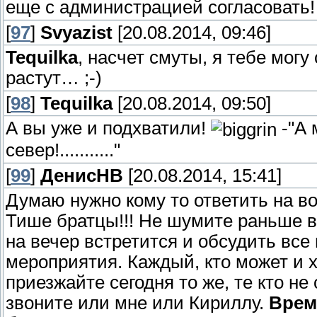
еще с администрацией согласовать!
[
97
]
Svyazist
[20.08.2014, 09:46]
Tequilka
, насчет смуты, я тебе могу 
растут… ;-)
[
98
]
Tequilka
[20.08.2014, 09:50]
А вы уже и подхватили!
-"А 
север!..........."
[
99
]
ДенисНВ
[20.08.2014, 15:41]
Думаю нужно кому то ответить на во
Тише братцы!!! Не шумите раньше в
на вечер встретится и обсудить все
мероприятия. Каждый, кто может и х
приезжайте сегодня то же, те кто не
звоните или мне или Кириллу.
Врем