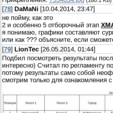
(180.1 Kb)
[
78
]
DaMaNi
[10.04.2014, 23:47]
не пойму, как это
2 и особенно 5 отборочный этап
ХМ
я понимаю, графики составляют сур
или как ??? объясните, если сможе
[
79
]
LionTec
[26.05.2014, 01:44]
Подбил посмотреть результаты после
интересно) Считал по регламенту по
потому результаты само собой неоф
смотрим только для ознакомления с