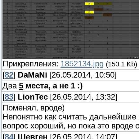
Прикрепления:
1852134.jpg
(150.1 Kb)
[
82
]
DaMaNi
[26.05.2014, 10:50]
Два
5
места, а не 1 :)
[
83
]
LionTec
[26.05.2014, 13:32]
Поменял, вроде)
Непонятно как считать дальнейшие 
вопрос хороший, но пока это вроде о
[
84
]
Шевген
[26.05.2014, 14:07]