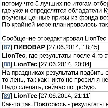
потому что 5 лучших по итогам отб
где уже и определятся обладатели 
вручены ценные призы из фонда все
По крайней мере планировалось так 
Сообщение отредактировал
LionTec
[
87
]
ПИВОВАР
[27.06.2014, 18:45]
LionTec
, где результаты после 4-го 
[
88
]
LionTec
[27.06.2014, 20:04]
На праздниках результаты подбить е
то лень, так как никто не просил я 
Надо сделать, сейчас попробую.
[
89
]
LionTec
[27.06.2014, 21:11]
Как-то так. Повторюсь - результаты