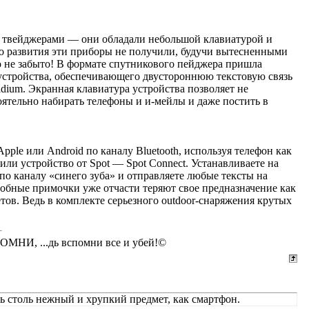
ые твейджерами — они обладали небольшой клавиатурой и
ко развития эти приборы не получили, будучи вытесненными
 не забыто! В формате спутникового пейджера пришла
 устройства, обеспечивающего двустороннюю текстовую связь
idium. Экранная клавиатура устройства позволяет не
оятельно набирать телефоны и и-мейлы и даже постить в
le или Android по каналу Bluetooth, используя телефон как
и устройство от Spot — Spot Connect. Устанавливаете на
о каналу «синего зуба» и отправляете любые тексты на
добные примочки уже отчасти теряют свое предназначение как
тов. Ведь в комплекте серьезного outdoor-снаряжения крутых
СПОМНИ, ...дь вспомни все и убей!©
ть столь нежный и хрупкий предмет, как смартфон.