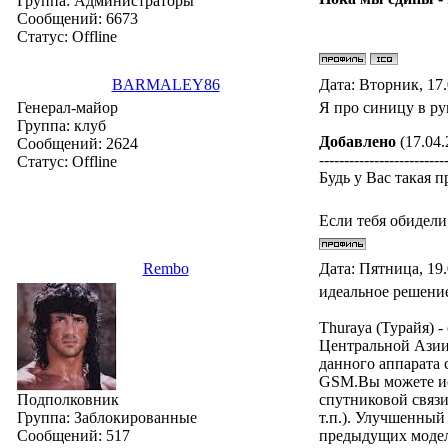
Группа: Администраторы
Сообщений:
6673
Статус:
Offline
BARMALEY86
Дата: Вторник, 17
Генерал-майор
Я про синицу в рук
Группа: клуб
Добавлено
(17.04.
Сообщений:
2624
-------------------------
Статус:
Offline
Будь у Вас такая 
Если тебя обидели
Rembo
Дата: Пятница, 19
идеальное решени
Thuraya (Турайя) 
Центральной Азии
данного аппарата 
GSM.Вы можете ис
Подполковник
спутниковой связи
Группа: Заблокированные
т.п.). Улучшенный
Сообщений:
517
предыдущих модел