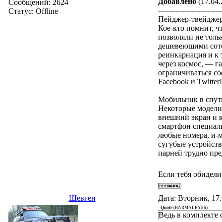
Добавлено
(17.04.
Сообщений:
2624
-------------------------
Статус:
Offline
Пейджер-твейдже
Кое-кто помнит, ч
позволяли не толь
дешевеющими сото
реинкарнация и к 
через космос, — г
ограничиваться со
Facebook и Twitter!
Мобильник в спут
Некоторые модели 
внешний экран и к
смартфон специаль
любые номера, и-м
сугубые устройств
парней трудно пре
Если тебя обидели
Шевген
Дата: Вторник, 17
Quote
(
BARMALEY86
)
Ведь в комплекте 