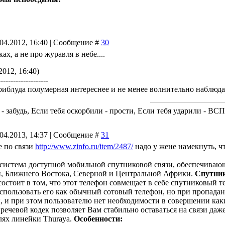
.04.2012, 16:40 | Сообщение #
30
ах, а не про журавля в небе....
2012, 16:40)
--------------------
приблуда полумерная интереснее и не менее волнительно наблюдат
 - забудь, Если тебя оскорбили - прости, Если тебя ударили - В
.04.2013, 14:37 | Сообщение #
31
е по связи
http://www.zinfo.ru/item/2487/
надо у жене намекнуть, чт
- система доступной мобильной спутниковой связи, обеспечиваю
, Ближнего Востока, Северной и Центральной Африки.
Спутник
состоит в том, что этот телефон совмещает в себе спутниковый 
пользовать его как обычный сотовый телефон, но при пропадан
, и при этом пользователю нет необходимости в совершении ка
 речевой кодек позволяет Вам стабильно оставаться на связи даж
ях линейки Thuraya.
Особенности
: