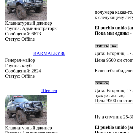
полумера какая-то
к следующему лет
Клавиатурный джипер
El pueblo unido ja
Группа: Администраторы
Пока мы едины -
Сообщений:
6673
Статус:
Offline
BARMALEY86
Дата: Вторник, 17
Генерал-майор
Цена 9500 он стои
Группа: клуб
Если тебя обидели
Сообщений:
2624
Статус:
Offline
Шевген
Дата: Вторник, 17
Quote
(
BARMALEY86
)
Цена 9500 он стои
Ну а спутник 25-3
El pueblo unido ja
Клавиатурный джипер
Пока мы едины -