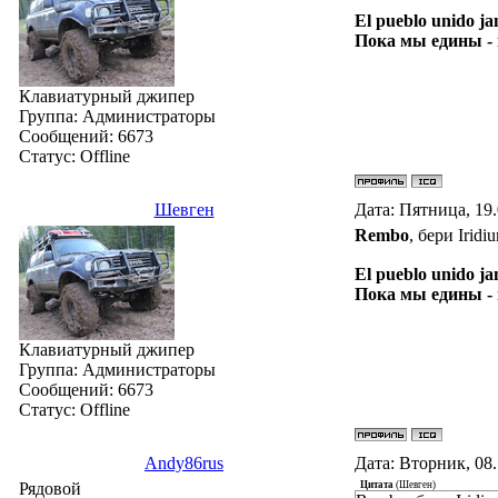
El pueblo unido ja
Пока мы едины -
Клавиатурный джипер
Группа: Администраторы
Сообщений:
6673
Статус:
Offline
Шевген
Дата: Пятница, 19
Rembo
, бери Irid
El pueblo unido ja
Пока мы едины -
Клавиатурный джипер
Группа: Администраторы
Сообщений:
6673
Статус:
Offline
Andy86rus
Дата: Вторник, 08
Рядовой
Цитата
(
Шевген
)