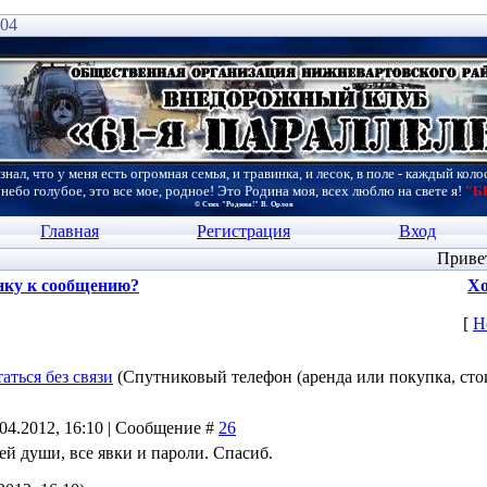
:04
знал, что у меня есть огромная семья, и травинка, и лесок, в поле - каждый коло
 небо голубое, это все мое, родное! Это Родина моя, всех люблю на свете я!
"Б
© Стих "Родина!" В. Орлов
Главная
Регистрация
Вход
Приве
нку к сообщению?
Хо
[
Н
аться без связи
(Спутниковый телефон (аренда или покупка, сто
.04.2012, 16:10 | Сообщение #
26
сей души, все явки и пароли. Спасиб.