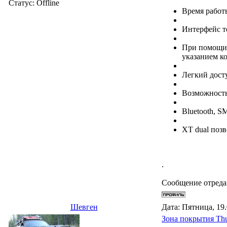
Статус:
Offline
Время работы
Интерфейс т
При помощи 
указанием к
Легкий досту
Возможность
Bluetooth, S
XT dual поз
.
Сообщение отред
Шевген
Дата: Пятница, 19
Зона покрытия Th