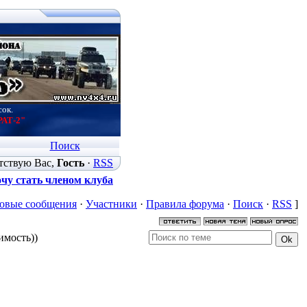
сок.
РАТ-2"
Поиск
тствую Вас
,
Гость
·
RSS
чу стать членом клуба
овые сообщения
·
Участники
·
Правила форума
·
Поиск
·
RSS
]
имость))