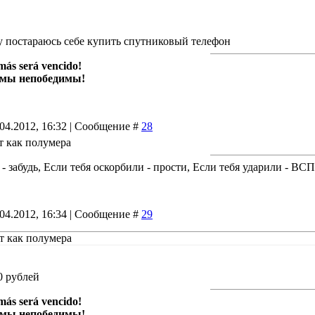
.
у постараюсь себе купить спутниковый телефон
más será vencido!
 мы непобедимы!
.04.2012, 16:32 | Сообщение #
28
т как полумера
 - забудь, Если тебя оскорбили - прости, Если тебя ударили - В
.04.2012, 16:34 | Сообщение #
29
т как полумера
0 рублей
más será vencido!
 мы непобедимы!