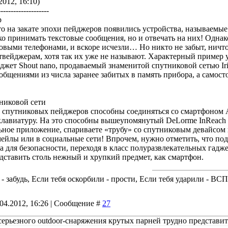
2012, 16:10)
--------------------
р
то на закате эпохи пейджеров появились устройства, называем
ко принимать текстовые сообщения, но и отвечать на них! Одна
выми телефонами, и вскоре исчезли… Но никто не забыт, ничто
твейджерам, хотя так их уже не называют. Характерный пример
аджет Shout nano, продаваемый знаменитой спутниковой сетью Ir
общениями из числа заранее забитых в память прибора, а самост
никовой сети
спутниковых пейджеров способны соединяться со смартфоном App
лавиатуру. На это способны вышеупомянутый DeLorme InReach ил
ное приложение, спариваете «трубу» со спутниковым девайсом п
ейлы или в социальные сети! Впрочем, нужно отметить, что по
а для безопасности, переходя в класс полуразвлекательных гадже
дставить столь нежный и хрупкий предмет, как смартфон.
 - забудь, Если тебя оскорбили - прости, Если тебя ударили - В
.04.2012, 16:26 | Сообщение #
27
серьезного outdoor-снаряжения крутых парней трудно представи