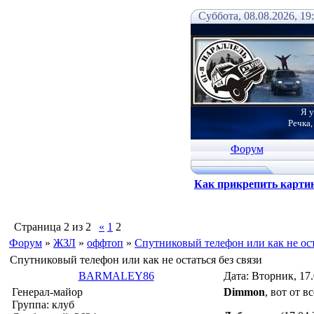
Суббота, 08.08.2026, 19
Я у
Речка,
Форум
Как прикрепить карти
Страница
2
из
2
«
1
2
Форум
»
ЖЗЛ
»
оффтоп
»
Спутниковый телефон или как не ост
Спутниковый телефон или как не остаться без связи
BARMALEY86
Дата: Вторник, 17
Генерал-майор
Dimmon
, вот от в
Группа: клуб