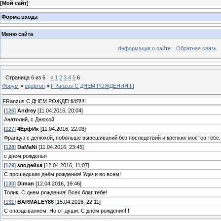
[
Мой сайт
]
Форма входа
Меню сайта
Информация о сайте
Обратная связь
Страница
6
из
6
«
1
2
3
4
5
6
Форум
»
оффтоп
»
FRanzus С ДНЕМ РОЖДЕНИЯ!!!!
FRanzus С ДНЕМ РОЖДЕНИЯ!!!!
[
126
]
Andrey
[11.04.2016, 20:04]
Анатолий, с Днюхой!
[
127
]
4ЁрфИк
[11.04.2016, 22:03]
Француз с денюхой, побольше вывешиваний без последствий и крепких мостов тебе.
[
128
]
DaMaNi
[11.04.2016, 23:45]
с днем рожденья
[
129
]
злодейка
[12.04.2016, 11:07]
С прошедшим днём рождения! Удачи во всем!
[
130
]
Diman
[12.04.2016, 19:46]
Толик! С днем рождения! Всех благ тебе!
[
131
]
BARMALEY86
[15.04.2016, 22:11]
С опаздыванием. Но от души. С днём рождения!!!