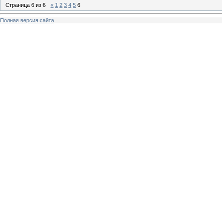
Страница
6
из
6
«
1
2
3
4
5
6
Полная версия сайта