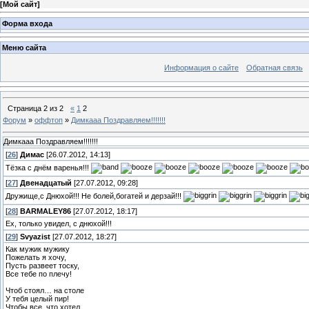
[
Мой сайт
]
Форма входа
Меню сайта
Информация о сайте
Обратная связь
Страница
2
из
2
«
1
2
Форум
»
оффтоп
»
Димкааа Поздравляем!!!!!!!
Димкааа Поздравляем!!!!!!!
[
26
]
Димас
[26.07.2012, 14:13]
Тёзка с днём варенья!!!
[
27
]
Двенадцатый
[27.07.2012, 09:28]
Дружище,с Днюхой!!! Не болей,богатей и дерзай!!!
[
28
]
BARMALEY86
[27.07.2012, 18:17]
Ех, только увидел, с днюхой!!!
[
29
]
Svyazist
[27.07.2012, 18:27]
Как мужик мужику
Пожелать я хочу,
Пусть развеет тоску,
Все тебе по плечу!
Чтоб стоял… на столе
У тебя целый пир!
Чтобы все, что хотел,