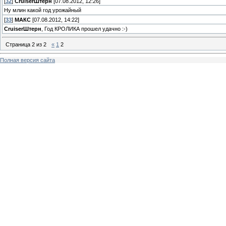
[
32
]
СruiserШтерн
[07.08.2012, 12:26]
Ну млин какой год урожайный
[
33
]
МАКС
[07.08.2012, 14:22]
СruiserШтерн
, Год КРОЛИКА прошел удачно :-)
Страница
2
из
2
«
1
2
Полная версия сайта