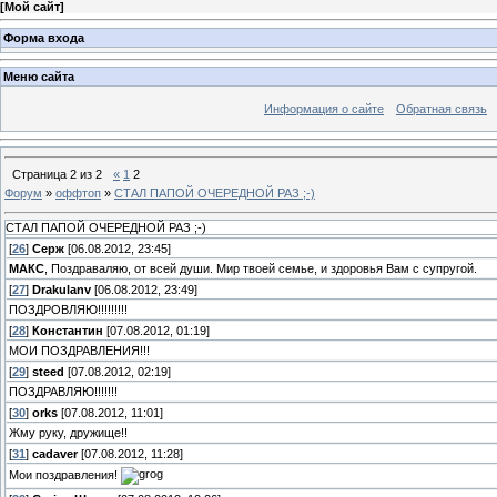
[
Мой сайт
]
Форма входа
Меню сайта
Информация о сайте
Обратная связь
Страница
2
из
2
«
1
2
Форум
»
оффтоп
»
СТАЛ ПАПОЙ ОЧЕРЕДНОЙ РАЗ ;-)
СТАЛ ПАПОЙ ОЧЕРЕДНОЙ РАЗ ;-)
[
26
]
Серж
[06.08.2012, 23:45]
МАКС
, Поздраваляю, от всей души. Мир твоей семье, и здоровья Вам с супругой.
[
27
]
Drakulanv
[06.08.2012, 23:49]
ПОЗДРОВЛЯЮ!!!!!!!!!
[
28
]
Константин
[07.08.2012, 01:19]
МОИ ПОЗДРАВЛЕНИЯ!!!
[
29
]
steed
[07.08.2012, 02:19]
ПОЗДРАВЛЯЮ!!!!!!!
[
30
]
orks
[07.08.2012, 11:01]
Жму руку, дружище!!
[
31
]
cadaver
[07.08.2012, 11:28]
Мои поздравления!