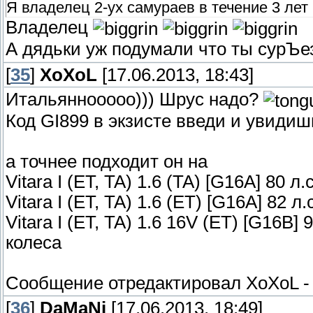
Я владелец 2-ух самураев в течение 3 лет
Владелец
А дядьки уж подумали что ты сурЪ
[
35
]
XoXoL
[17.06.2013, 18:43]
Итальяннооооо))) Шрус надо?
Код GI899 в экзисте введи и увидиш
а точнее подходит он на
Vitara I (ET, TA) 1.6 (TA) [G16A] 80
Vitara I (ET, TA) 1.6 (ET) [G16A] 82
Vitara I (ET, TA) 1.6 16V (ET) [G16B
колеса
Сообщение отредактировал
XoXoL
[
36
]
DaMaNi
[17.06.2013, 18:49]