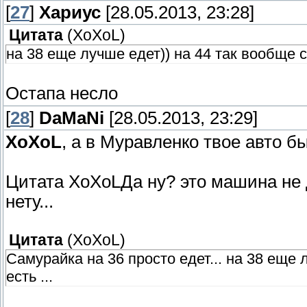
[
27
]
Хариус
[28.05.2013, 23:28]
Цитата
(
XoXoL
)
на 38 еще лучше едет)) на 44 так вообще с
Остапа несло
[
28
]
DaMaNi
[28.05.2013, 23:29]
XoXoL
, а в Муравленко твое авто 
Цитата XoXoLДа ну? это машина не д
нету...
Цитата
(
XoXoL
)
Самурайка на 36 просто едет... на 38 еще 
есть ...