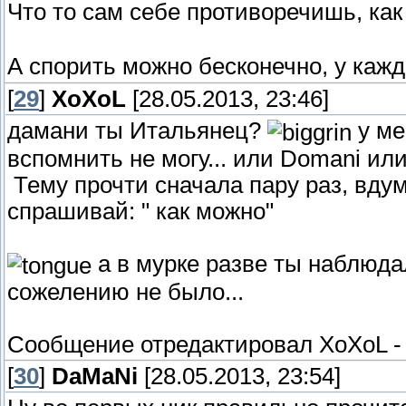
Что то сам себе противоречишь, как
А спорить можно бесконечно, у кажд
[
29
]
XoXoL
[28.05.2013, 23:46]
дамани ты Итальянец?
у ме
вспомнить не могу... или Domani ил
Тему прочти сначала пару раз, вдум
спрашивай: " как можно"
а в мурке разве ты наблюда
сожелению не было...
Сообщение отредактировал
XoXoL
[
30
]
DaMaNi
[28.05.2013, 23:54]