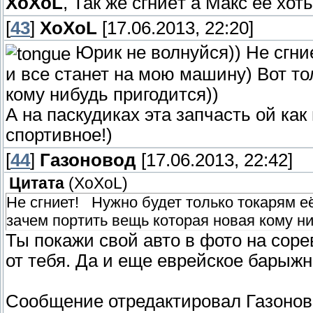
XoXoL
, Так же сгниёт а Макс её хоть
[
43
]
XoXoL
[17.06.2013, 22:20]
Юрик не волнуйся)) Не сгни
и все станет на мою машину) Вот то
кому нибудь пригодится))
А на паскудиках эта запчасть ой как
спортивное!)
[
44
]
Газоновод
[17.06.2013, 22:42]
Цитата
(
XoXoL
)
Не сгниет! Нужно будет только токарям её
зачем портить вещь которая новая кому ни
Ты покажи свой авто в фото на соре
от тебя. Да и еще еврейское барыжн
Сообщение отредактировал
Газонов