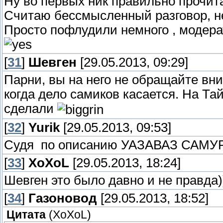
Ну во первых ник правильно прочит
Считаю бессмысленный разговор, н
Просто пофлудили немного , модера
[
31
]
Шевген
[29.05.2013, 09:29]
Парни, вы на него не обращайте вн
когда дело самиков касается. На Та
сделали
[
32
]
Yurik
[29.05.2013, 09:53]
Судя по описанию УАЗАВАЗ САМУРА
[
33
]
XoXoL
[29.05.2013, 18:24]
Шевген это было давно и не правда)
[
34
]
Газоновод
[29.05.2013, 18:52]
Цитата
(
XoXoL
)