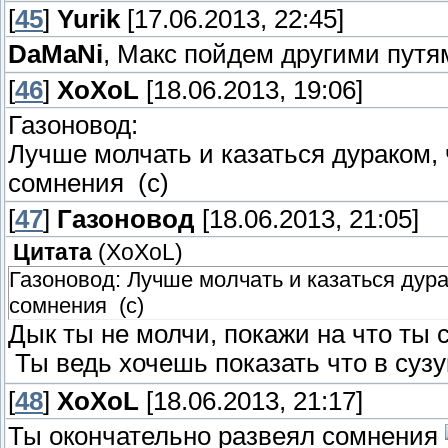
[
45
]
Yurik
[17.06.2013, 22:45]
DaMaNi
, Макс пойдем другими пут
[
46
]
XoXoL
[18.06.2013, 19:06]
Газоновод:
Лучше молчать и казаться дураком, 
сомнения (с)
[
47
]
Газоновод
[18.06.2013, 21:05]
Цитата
(
XoXoL
)
Газоновод: Лучше молчать и казаться дура
сомнения (с)
Дык ты не молчи, покажи на что ты 
Ты ведь хочешь показать что в суз
[
48
]
XoXoL
[18.06.2013, 21:17]
Ты окончательно развеял сомнения