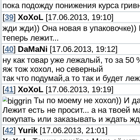
пока подожду понижения курса гри
[
39
]
XoXoL
[17.06.2013, 19:10]
жди жди)) Она новая в упаковочке)
теперь лежит...
[
40
]
DaMaNi
[17.06.2013, 19:12]
ну как товар уже лежалый, то за 5
яж тож хохол, но северный
так что подумай,а то так и будет ле
[
41
]
XoXoL
[17.06.2013, 19:19]
Ты по моему не хохол)) И д
Лежит есть не просит... а на твоей 
покупать или заказывать и ждать жд
[
42
]
Yurik
[17.06.2013, 21:01]