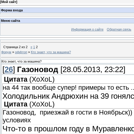
[
Мой сайт
]
Форма входа
Меню сайта
Информация о сайте
Обратная связь
Страница
2
из
2
«
1
2
Форум
»
оффтоп
»
Кто знает, что за машина?
Кто знает, что за машина?
[
26
]
Газоновод
[28.05.2013, 23:22]
Цитата
(
XoXoL
)
на 44 так вообще супер! примеры то есть .
Холодильник Андрюхин на 39 гонялся
Цитата
(
XoXoL
)
Газоновод, приезжай в гости в Ноябрьск)
условиях
Что-то в прошлом году в Муравленко