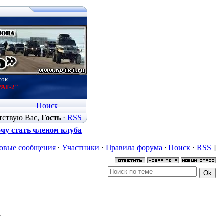
сок.
РАТ-2"
Поиск
тствую Вас
,
Гость
·
RSS
чу стать членом клуба
овые сообщения
·
Участники
·
Правила форума
·
Поиск
·
RSS
]