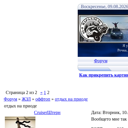
Воскресенье, 09.08.2026
Я у
Речка,
Форум
Как прикрепить карти
Страница
2
из
2
«
1
2
Форум
»
ЖЗЛ
»
оффтоп
»
отдых на приоде
отдых на приоде
СruiserШтерн
Дата: Вторник, 10.
Вообщето мне так с