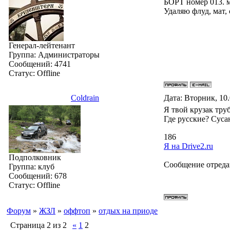
БОРТ номер 013. 
Удаляю флуд, мат,
Генерал-лейтенант
Группа: Администраторы
Сообщений:
4741
Статус:
Offline
Coldrain
Дата: Вторник, 10
Я твой крузак тру
Где русские? Суса
186
Я на Drive2.ru
Подполковник
Сообщение отред
Группа: клуб
Сообщений:
678
Статус:
Offline
Форум
»
ЖЗЛ
»
оффтоп
»
отдых на приоде
Страница
2
из
2
«
1
2