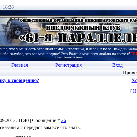
, 18:28
знал, что у меня есть огромная семья, и травинка, и лесок, в поле - каждый коло
 небо голубое, это все мое, родное! Это Родина моя, всех люблю на свете я!
"Б
© Стих "Родина!" В. Орлов
Главная
Регистрация
Вход
Приве
нку к сообщению?
Хо
[
Н
09.2013, 11:40 | Сообщение #
26
казали а я передаст вам все что знать.