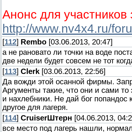
Анонс для участников 
http://www.nv4x4.ru/fo
[
112
]
Rembo
[03.06.2013, 20:47]
а не рановато ли точки на воде пос
две недели будет совсем не тот ког
[
113
]
Clerk
[03.06.2013, 22:56]
Да вожди этой осанной фирмы. Запр
Аргументы такие, что они и сами то 
и нахлебники. Не дай бог попандос 
другое для лагеря.
[
114
]
СruiserШтерн
[04.06.2013, 04:2
все место под лагерь нашли, нормал