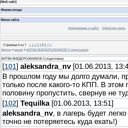
[
Мой сайт
]
Форма входа
Меню сайта
Информация о сайте
Обратная связь
Страница
5
из
7
«
1
2
3
4
5
6
7
»
Форум
»
архив
»
БИТВА ВНЕДОРОЖНИКОВ-3 (подготовка)
БИТВА ВНЕДОРОЖНИКОВ-3 (подготовка)
[
101
]
aleksandra_nv
[01.06.2013, 13:
В прошлом году мы долго думали, п
только после какого-то КПП. В этом 
половину пропустить, свернув не ту
[
102
]
Tequilka
[01.06.2013, 13:51]
aleksandra_nv
, в лагерь будет легк
точно не потеряетесь куда ехать!)