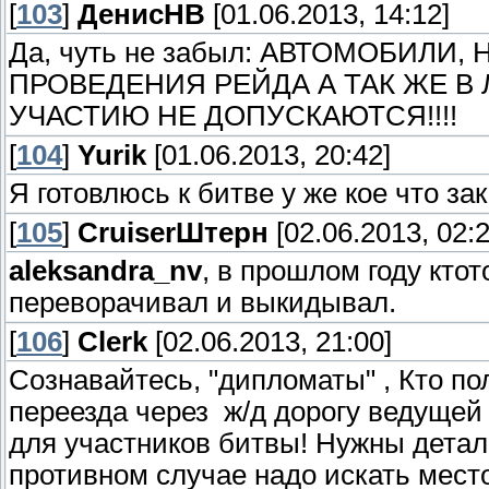
[
103
]
ДенисНВ
[01.06.2013, 14:12]
Да, чуть не забыл: АВТОМОБИЛ
ПРОВЕДЕНИЯ РЕЙДА А ТАК ЖЕ В 
УЧАСТИЮ НЕ ДОПУСКАЮТСЯ!!!!
[
104
]
Yurik
[01.06.2013, 20:42]
Я готовлюсь к битве у же кое что за
[
105
]
СruiserШтерн
[02.06.2013, 02:2
aleksandra_nv
, в прошлом году кто
переворачивал и выкидывал.
[
106
]
Clerk
[02.06.2013, 21:00]
Сознавайтесь, "дипломаты" , Кто п
переезда через ж/д дорогу ведущей
для участников битвы! Нужны детали
противном случае надо искать место