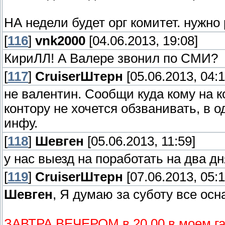
НА недели будет орг комитет. нужно 
[
116
]
vnk2000
[04.06.2013, 19:08]
КириЛЛ! А Валере звонил по СМИ?
[
117
]
СruiserШтерн
[05.06.2013, 04:1
не валентин. Сообщи куда кому на к
контору не хочется обзванивать, в 
инфу.
[
118
]
Шевген
[05.06.2013, 11:59]
у нас выезд на поработать на два д
[
119
]
СruiserШтерн
[07.06.2013, 05:1
Шевген
, Я думаю за суботу все ос
ЗАВТРА ВЕЧЕРОМ в 20.00 в моем 