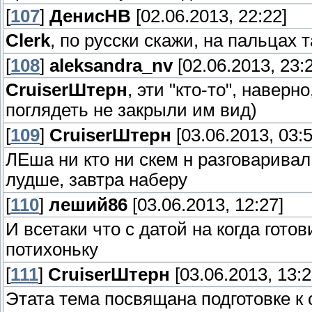
[
107
]
ДенисНВ
[02.06.2013, 22:22]
Clerk
, по русски скажи, на пальцах т
[
108
]
aleksandra_nv
[02.06.2013, 23:
СruiserШтерн
, эти "кто-то", наве
поглядеть не закрыли им вид)
[
109
]
СruiserШтерн
[03.06.2013, 03:5
ЛЕша ни кто ни скем н разговаривал
лудше, завтра наберу
[
110
]
леший86
[03.06.2013, 12:27]
И всетаки что с датой на когда гот
потихоньку
[
111
]
СruiserШтерн
[03.06.2013, 13:2
Этата тема посвящана подготовке к 