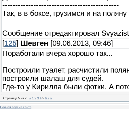
---------------------------------------------
Так, в в боксе, грузимся и на поляну
Сообщение отредактировал
Svyazist
[
125
]
Шевген
[09.06.2013, 09:46]
Поработали вчера хорошо так...
Построили туалет, расчистили полян
построили шалаш для судей.
Где-то у Кирилла были фотки. А пот
Страница
5
из
7
«
1
2
3
4
5
6
7
»
Полная версия сайта