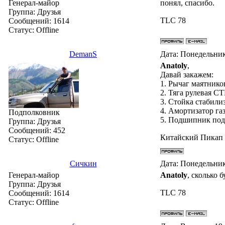
Генерал-майор
понял, спасибо.
Группа: Друзья
TLC 78
Сообщений:
1614
Статус:
Offline
DemanS
Дата: Понедельник
Anatoly
,
Давай закажем:
1. Рычаг маятнико
2. Тяга рулевая CT
3. Стойка стабилиз
4. Амортизатор га
Подполковник
5. Подшипник подв
Группа: Друзья
Сообщений:
452
Китайский Пикап G
Статус:
Offline
Сичкин
Дата: Понедельник
Генерал-майор
Anatoly
, сколько 
Группа: Друзья
TLC 78
Сообщений:
1614
Статус:
Offline