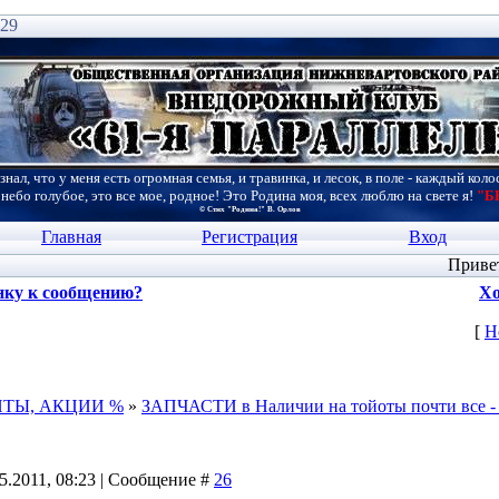
:29
знал, что у меня есть огромная семья, и травинка, и лесок, в поле - каждый коло
 небо голубое, это все мое, родное! Это Родина моя, всех люблю на свете я!
"Б
© Стих "Родина!" В. Орлов
Главная
Регистрация
Вход
Приве
нку к сообщению?
Хо
[
Н
НТЫ, АКЦИИ %
»
ЗАПЧАСТИ в Наличии на тойоты почти все -
05.2011, 08:23 | Сообщение #
26