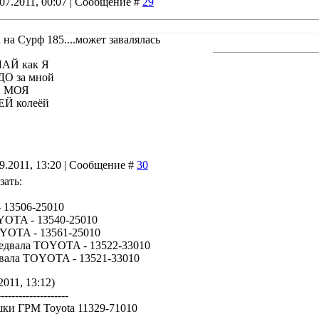
07.2011, 00:07 | Сообщение #
29
 на Сурф 185....может завалялась
ЛАЙ как Я
ДО за мной
О МОЯ
ЕЙ колеёй
09.2011, 13:20 | Сообщение #
30
зать:
 13506-25010
YOTA - 13540-25010
OYOTA - 13561-25010
редвала TOYOTA - 13522-33010
нвала TOYOTA - 13521-33010
2011, 13:12)
--------------------
шки ГРМ Toyota 11329-71010