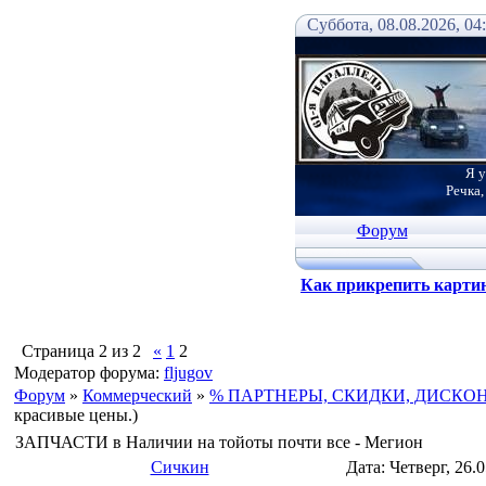
Суббота, 08.08.2026, 04
Я у
Речка,
Форум
Как прикрепить карти
Страница
2
из
2
«
1
2
Модератор форума:
fljugov
Форум
»
Коммерческий
»
% ПАРТНЕРЫ, СКИДКИ, ДИСКО
красивые цены.)
ЗАПЧАСТИ в Наличии на тойоты почти все - Мегион
Сичкин
Дата: Четверг, 26.