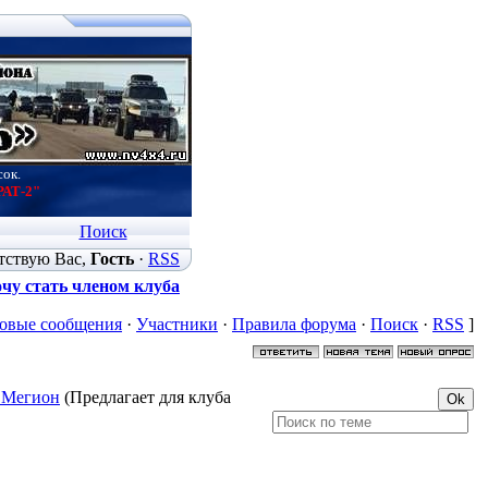
сок.
РАТ-2"
Поиск
тствую Вас
,
Гость
·
RSS
чу стать членом клуба
овые сообщения
·
Участники
·
Правила форума
·
Поиск
·
RSS
]
 Мегион
(Предлагает для клуба