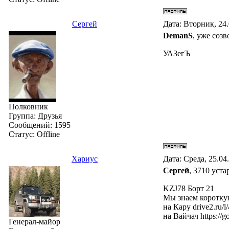
Сергей
Дата: Вторник, 24
DemanS
, уже созв
УАЗегЪ
Полковник
Группа: Друзья
Сообщений:
1595
Статус:
Offline
Хариус
Дата: Среда, 25.04
Сергей
, 3710 ус
KZJ78 Борт 21
Мы знаем короткую
на Кару drive2.ru/
на Вайчач https:/
Генерал-майор