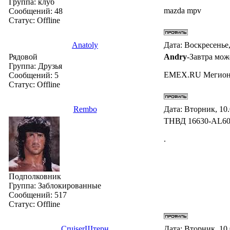
Группа: клуб
mazda mpv
Сообщений:
48
Статус:
Offline
Anatoly
Дата: Воскресенье,
Рядовой
Andry
-Завтра мож
Группа: Друзья
EMEX.RU Мегион,
Сообщений:
5
Статус:
Offline
Rembo
Дата: Вторник, 10
ТНВД 16630-AL600
.
Подполковник
Группа: Заблокированные
Сообщений:
517
Статус:
Offline
СruiserШтерн
Дата: Вторник, 10