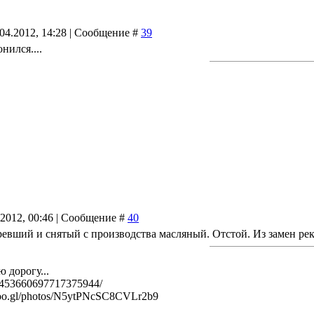
.04.2012, 14:28 | Сообщение #
39
онился....
.2012, 00:46 | Сообщение #
40
таревший и снятый с производства масляный. Отстой. Из за
 дорогу...
l/453660697717375944/
/goo.gl/photos/N5ytPNcSC8CVLr2b9