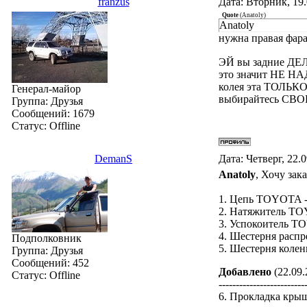
franzus
Дата: Вторник, 19.
Quote
(
Anatoly
)
Anatoly
нужна правая фара
ЭЙ вы задние ДЕ
это значит НЕ НА
колея эта ТОЛЬК
Генерал-майор
выбирайтесь СВО
Группа: Друзья
Сообщений:
1679
Статус:
Offline
DemanS
Дата: Четверг, 22.
Anatoly
, Хочу зака
1. Цепь TOYOTA -
2. Натяжитель TO
3. Успокоитель T
4. Шестерня расп
Подполковник
5. Шестерня коле
Группа: Друзья
Сообщений:
452
Добавлено
(22.09.
Статус:
Offline
-------------------------
6. Прокладка кры