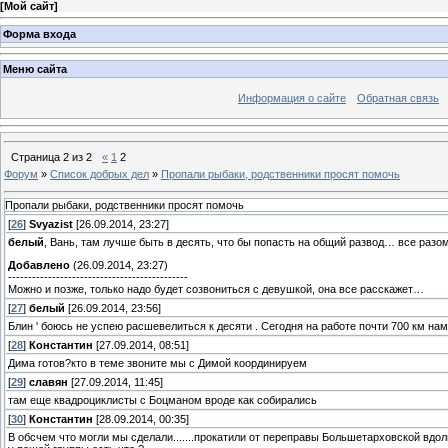
[
Мой сайт
]
Форма входа
Меню сайта
Информация о сайте
Обратная связь
Страница
2
из
2
«
1
2
Форум
»
Список добрых дел
»
Пропали рыбаки, родственники просят помочь
Пропали рыбаки, родственники просят помочь
[
26
]
Svyazist
[26.09.2014, 23:27]
белый
, Вань, там лучше быть в десять, что бы попасть на общий развод… все разо
Добавлено
(26.09.2014, 23:27)
---------------------------------------------
Можно и позже, только надо будет созвониться с девушкой, она все расскажет…
[
27
]
белый
[26.09.2014, 23:56]
Блин ' боюсь не успею расшевелиться к десяти . Сегодня на работе почти 700 км намо
[
28
]
Константин
[27.09.2014, 08:51]
Дима готов?кто в теме звоните мы с Димой координируем
[
29
]
славян
[27.09.2014, 11:45]
там еще квадроциклисты с Боцманом вроде как собирались
[
30
]
Константин
[28.09.2014, 00:35]
В обсчем что могли мы сделали.......прокатили от переправы Большетарховской вдоль В