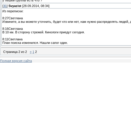
у пешей группы есть что ?
[
31
]
Svyazist
[28.09.2014, 08:34]
Из переписки:
8:27Светлана
Извините, а вы можете уточнить, будет кто или нет, нам нужно распределять людей, 
8:16Светлана
В 10 км. В сторону стрежей. Кинологи приедут сегодня.
8:11Светлана
План поиска изменился. Нашли сапог один.
Страница
2
из
2
«
1
2
Полная версия сайта