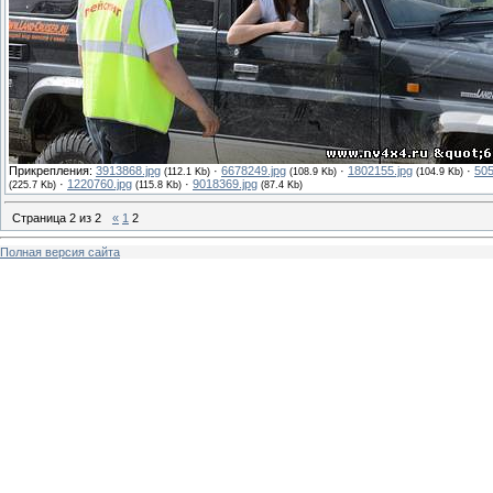
Прикрепления:
3913868.jpg
·
6678249.jpg
·
1802155.jpg
·
505
(112.1 Kb)
(108.9 Kb)
(104.9 Kb)
·
1220760.jpg
·
9018369.jpg
(225.7 Kb)
(115.8 Kb)
(87.4 Kb)
Страница
2
из
2
«
1
2
Полная версия сайта