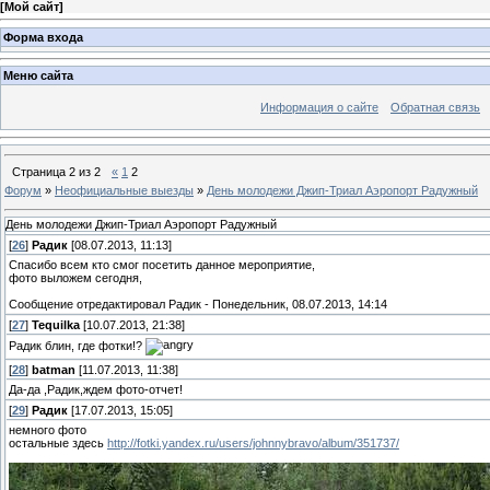
[
Мой сайт
]
Форма входа
Меню сайта
Информация о сайте
Обратная связь
Страница
2
из
2
«
1
2
Форум
»
Неофициальные выезды
»
День молодежи Джип-Триал Аэропорт Радужный
День молодежи Джип-Триал Аэропорт Радужный
[
26
]
Радик
[08.07.2013, 11:13]
Спасибо всем кто смог посетить данное мероприятие,
фото выложем сегодня,
Сообщение отредактировал
Радик
-
Понедельник, 08.07.2013, 14:14
[
27
]
Tequilka
[10.07.2013, 21:38]
Радик блин, где фотки!?
[
28
]
batman
[11.07.2013, 11:38]
Да-да ,Радик,ждем фото-отчет!
[
29
]
Радик
[17.07.2013, 15:05]
немного фото
остальные здесь
http://fotki.yandex.ru/users/johnnybravo/album/351737/