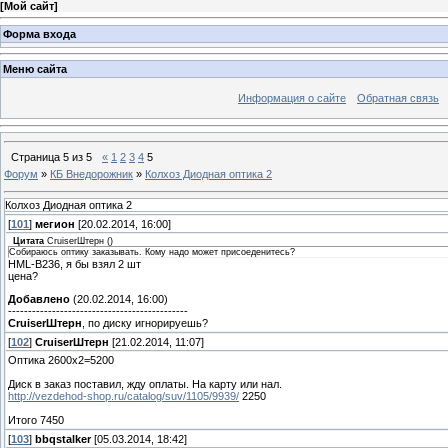
[
Мой сайт
]
Форма входа
Меню сайта
Информация о сайте
Обратная связь
Страница
5
из
5
«
1
2
3
4
5
Форум
»
КБ Внедорожник
»
Колхоз Диодная оптика 2
Колхоз Диодная оптика 2
[
101
]
мегион
[20.02.2014, 16:00]
Цитата
СruiserШтерн
(
)
Собираюсь оптику заказывать. Кому надо может присоеденитесь?
HML-B236, я бы взял 2 шт
цена?
Добавлено
(20.02.2014, 16:00)
---------------------------------------------
СruiserШтерн
, по диску игнорируешь?
[
102
]
СruiserШтерн
[21.02.2014, 11:07]
Оптика 2600х2=5200
Диск в заказ поставил, жду оплаты. На карту или нал.
http://vezdehod-shop.ru/catalog/suv/1105/9939/
2250
Итого 7450
[
103
]
bbqstalker
[05.03.2014, 18:42]