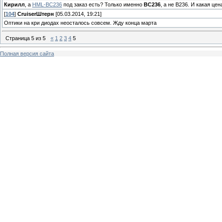
Кирилл
, а
HML-BC236
под заказ есть? Только именно
BC236
, а не B236. И какая цен
[
104
]
СruiserШтерн
[05.03.2014, 19:21]
Оптики на кри диодах неосталось совсем. Жду конца марта
Страница
5
из
5
«
1
2
3
4
5
Полная версия сайта