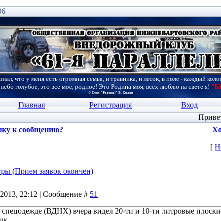
06
знал, что у меня есть огромная семья, и травинка, и лесок, в поле - каждый коло
 небо голубое, это все мое, родное! Это Родина моя, всех люблю на свете я!
"Б
© Стих "Родина!" В. Орлов
Главная
Регистрация
Вход
Приве
нку к сообщению?
Хо
[
Н
тры (Прием заявок окончен)
.2013, 22:12 | Сообщение #
51
 спецодежде (ВДНХ) вчера видел 20-ти и 10-ти литровые плоски
ик.