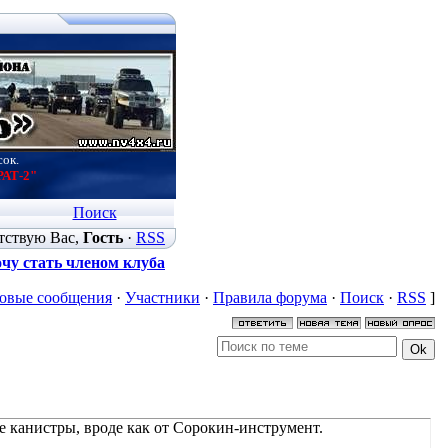
сок.
РАТ-2"
Поиск
тствую Вас
,
Гость
·
RSS
чу стать членом клуба
овые сообщения
·
Участники
·
Правила форума
·
Поиск
·
RSS
]
е канистры, вроде как от Сорокин-инструмент.