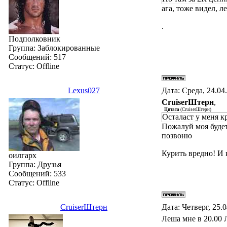
ага, тоже видел, 
.
Подполковник
Группа: Заблокированные
Сообщений:
517
Статус:
Offline
Lexus027
Дата: Среда, 24.04
СruiserШтерн
,
Цитата
(
СruiserШтерн
)
Осталаст у меня к
Пожалуй моя будет.
позвоню
Курить вредно! И 
оилгарх
Группа: Друзья
Сообщений:
533
Статус:
Offline
СruiserШтерн
Дата: Четверг, 25.
Леша мне в 20.00