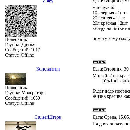
Zmey
Дата: Вторник, 30.
мне нужно:
10л черная - 1шт
20л синяя - 1 шт
20л красная - 2шт
заберу на Битве ил
помогу кому смогу.
Полковник
Группа: Друзья
Сообщений:
1017
Статус:
Offline
Константин
Дата: Вторник, 30
Мне 20л-1шт крас
10л-1шт синя
Полковник
Будет надо прорвемс
Группа: Модераторы
Жизнь красива ка
Сообщений:
1059
Статус:
Offline
СruiserШтерн
Дата: Среда, 15.05
На днях оплачу но