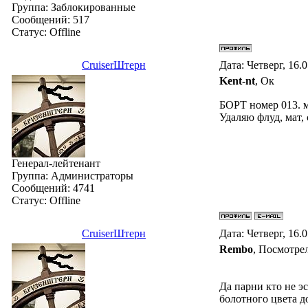
Группа: Заблокированные
Сообщений:
517
Статус:
Offline
СruiserШтерн
Дата: Четверг, 16.
Kent-nt
, Ок
БОРТ номер 013. 
Удаляю флуд, мат,
Генерал-лейтенант
Группа: Администраторы
Сообщений:
4741
Статус:
Offline
СruiserШтерн
Дата: Четверг, 16.
Rembo
, Посмотрел
Да парни кто не э
болотного цвета д