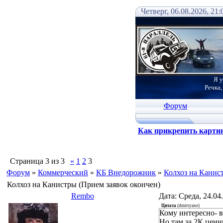
Четверг, 06.08.2026, 21:
Я у
Речка,
Форум
Как прикрепить карти
Страница
3
из
3
«
1
2
3
Форум
»
Коммерческий
»
КБ Внедорожник
»
Колхоз на Канис
Колхоз на Канистры (Прием заявок окончен)
Rembo
Дата: Среда, 24.04
Цитата
(
dmitryaxe
)
Кому интересно- в
Но там за 2К ценн