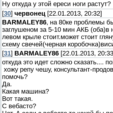
Ну откуда у этой ереси ноги растут
[
30
]
червонец
[22.01.2013, 20:32]
BARMALEY86
, на 80ке проблемы б
заглушеном за 5-10 мин АКБ (оба)в 
левом крыле стоит.может стоит глян
схему свечей(черная коробочка)виси
[
31
]
BARMALEY86
[22.01.2013, 20:33
откуда это идет сложно сказать.... п
хожу репу чешу, консультант-продов
помочь?
Да.
Какая машина?
Вот такая.
С вебасто?