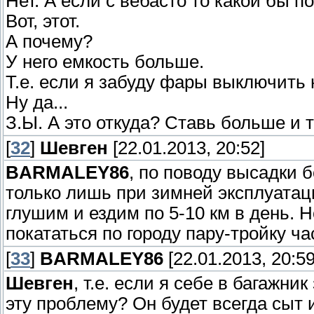
Нет. А если с вебасто то какой бы 
Вот, этот.
А почему?
У него емкость больше.
Т.е. если я забуду фары выключить 
Ну да...
З.Ы. А это откуда? Ставь больше и т
[
32
]
Шевген
[22.01.2013, 20:52]
BARMALEY86
, по поводу высадки 
только лишь при зимней эксплуатац
глушим и ездим по 5-10 км в день. 
покататься по городу пару-тройку ча
[
33
]
BARMALEY86
[22.01.2013, 20:59
Шевген
, т.е. если я себе в багажни
эту проблему? Он будет всегда сыт 