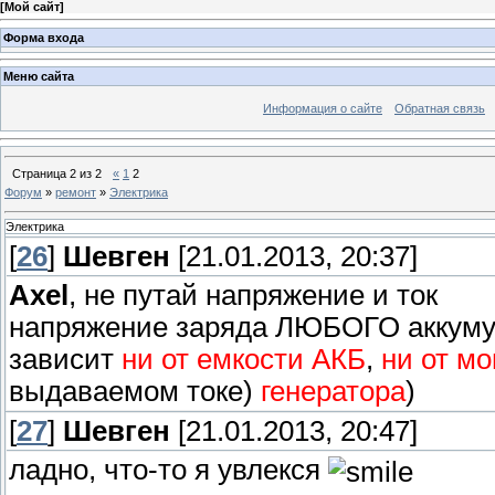
[
Мой сайт
]
Форма входа
Меню сайта
Информация о сайте
Обратная связь
Страница
2
из
2
«
1
2
Форум
»
ремонт
»
Электрика
Электрика
[
26
]
Шевген
[21.01.2013, 20:37]
Axel
, не путай напряжение и ток
напряжение заряда ЛЮБОГО аккумуля
зависит
ни от емкости АКБ
,
ни от м
выдаваемом токе)
генератора
)
[
27
]
Шевген
[21.01.2013, 20:47]
ладно, что-то я увлекся