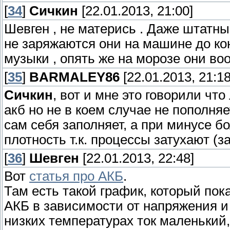
[
34
]
Сичкин
[22.01.2013, 21:00]
Шевген , не матерись . Даже штатны
не заряжаются они на машине до кон
музыки , опять же на морозе они во
[
35
]
BARMALEY86
[22.01.2013, 21:18
Сичкин
, вот и мне это говорили чт
акб но не в коем случае не пополня
сам себя заполняет, а при минусе б
плотность т.к. процессы затухают (з
[
36
]
Шевген
[22.01.2013, 22:48]
Вот
статья про АКБ
.
Там есть такой график, который пок
АКБ в зависимости от напряжения и о
низких температурах ток маленький,