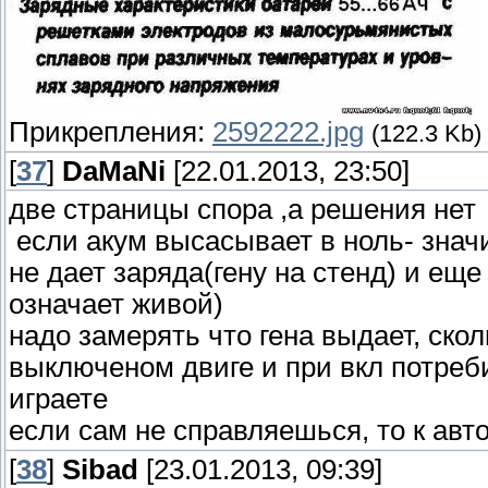
Прикрепления:
2592222.jpg
(122.3 Kb)
[
37
]
DaMaNi
[22.01.2013, 23:50]
две страницы спора ,а решения нет
если акум высасывает в ноль- значи
не дает заряда(гену на стенд) и ещ
означает живой)
надо замерять что гена выдает, скол
выключеном двиге и при вкл потреби
играете
если сам не справляешься, то к авт
[
38
]
Sibad
[23.01.2013, 09:39]