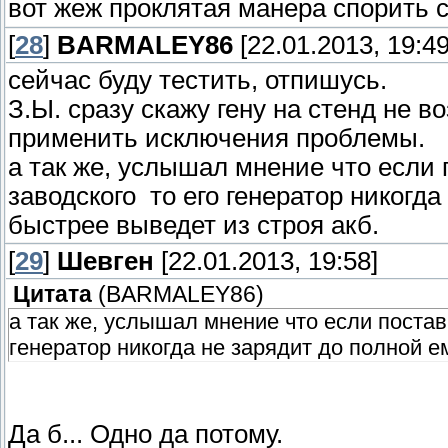
вот жеж проклятая манера спорить 
[
28
]
BARMALEY86
[22.01.2013, 19:49
сейчас буду тестить, отпишусь.
З.Ы. сразу скажу гену на стенд не 
применить исключения проблемы.
а так же, услышал мнение что если 
заводского то его генератор никогд
быстрее выведет из строя акб.
[
29
]
Шевген
[22.01.2013, 19:58]
Цитата
(
BARMALEY86
)
а так же, услышал мнение что если постав
генератор никогда не зарядит до полной е
Да б... Одно да потому.