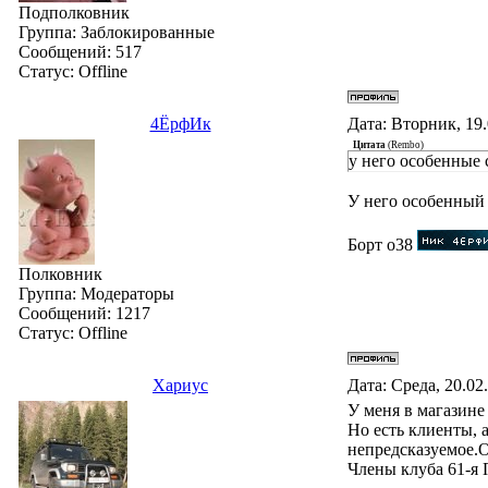
Подполковник
Группа: Заблокированные
Сообщений:
517
Статус:
Offline
4ЁрфИк
Дата: Вторник, 19
Цитата
(
Rembo
)
у него особенные
У него особенный 
Борт о38
Полковник
Группа: Модераторы
Сообщений:
1217
Статус:
Offline
Хариус
Дата: Среда, 20.02
У меня в магазине
Но есть клиенты, 
непредсказуемое.О
Члены клуба 61-я 