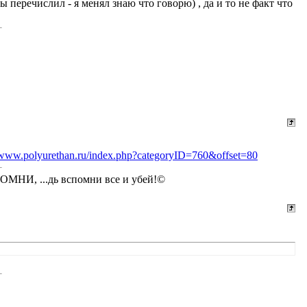
 перечислил - я менял знаю что говорю) , да и то не факт что
//www.polyurethan.ru/index.php?categoryID=760&offset=80
СПОМНИ, ...дь вспомни все и убей!©