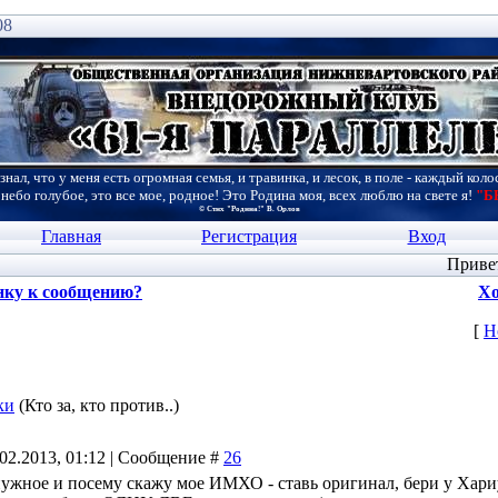
08
знал, что у меня есть огромная семья, и травинка, и лесок, в поле - каждый коло
 небо голубое, это все мое, родное! Это Родина моя, всех люблю на свете я!
"Б
© Стих "Родина!" В. Орлов
Главная
Регистрация
Вход
Приве
нку к сообщению?
Хо
[
Н
ки
(Кто за, кто против..)
.02.2013, 01:12 | Сообщение #
26
 нужное и посему скажу мое ИМХО - ставь оригинал, бери у Хар