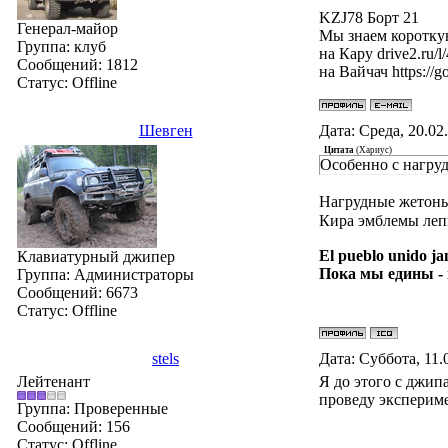
KZJ78 Борт 21
Генерал-майор
Мы знаем короткую
Группа: клуб
на Кару drive2.ru/
Сообщений:
1812
на Вайчач https:/
Статус:
Offline
Шевген
Дата: Среда, 20.02
Цитата
(
Хариус
)
Особенно с нагру
Нагрудные жетоны
Кира эмблемы лепи
El pueblo unido ja
Клавиатурный джипер
Пока мы едины -
Группа: Администраторы
Сообщений:
6673
Статус:
Offline
stels
Дата: Суббота, 11.
Лейтенант
Я до этого с джип
проведу эксперимен
Группа: Проверенные
Сообщений:
156
Статус:
Offline