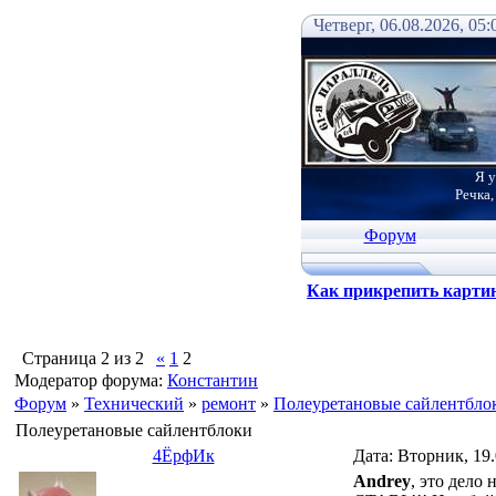
Четверг, 06.08.2026, 05:
Я у
Речка,
Форум
Как прикрепить карти
Страница
2
из
2
«
1
2
Модератор форума:
Константин
Форум
»
Технический
»
ремонт
»
Полеуретановые сайлентбло
Полеуретановые сайлентблоки
4ЁрфИк
Дата: Вторник, 19
Andrey
, это дело