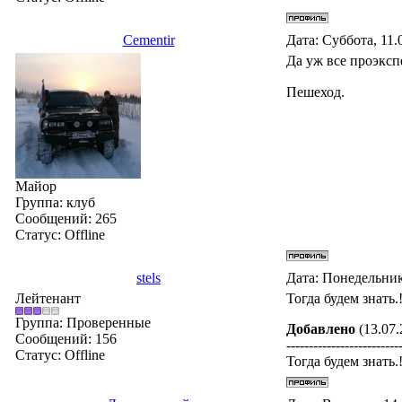
Cementir
Дата: Суббота, 11.
Да уж все проэксп
Пешеход.
Майор
Группа: клуб
Сообщений:
265
Статус:
Offline
stels
Дата: Понедельник
Лейтенант
Тогда будем знать.
Группа: Проверенные
Добавлено
(13.07.
Сообщений:
156
-------------------------
Статус:
Offline
Тогда будем знать.