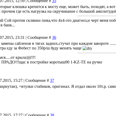
.07.2015, 12:59 | Сообщение #
35
оторые клюшка крепится к мосту еще, может быть, походят, а вот 
 прочим где есть нагрузка на скручивание с большой амплитудой.
й Colt против склянки пива,что 4х4-это диагноз,и черт меня по
в банк...
.07.2015, 23:31 | Сообщение #
36
 замены сайленов в тягах задних,стучат при каждом завороте ...
втра еду за Фебест по 350р/ш буду менять чаще
я.....от крыла)))!!!!
к ПРАДО!!!щас в постройке коротыш90 1-KZ-ТЕ на ручке
07.2015, 15:27 | Сообщение #
37
лириутан), +втулки стабиков, оригинал. Я отдал около 10т.р. са
07.2015, 17:27 | Сообщение #
38