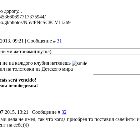
 дорогу...
l/453660697717375944/
/goo.gl/photos/N5ytPNcSC8CVLr2b9
.2013, 09:21 | Сообщение #
31
дными жетонами(шутка).
 не на каждого клубня натянешь
л на толстовки из Детского мира
más será vencido!
 мы непобедимы!
07.2015, 13:21 | Сообщение #
32
ами дела не имел, так что когда приобрёл то поставил салейнты 
т на себе))))