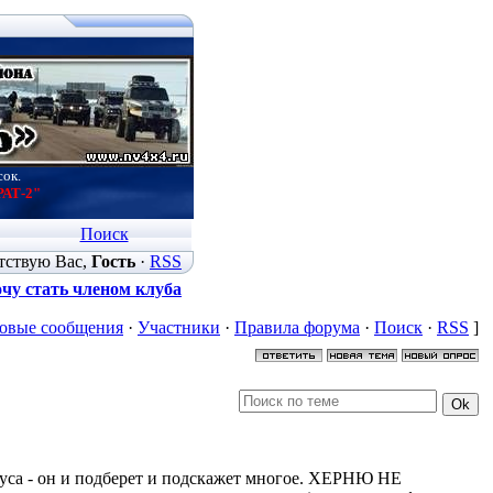
сок.
РАТ-2"
Поиск
тствую Вас
,
Гость
·
RSS
чу стать членом клуба
овые сообщения
·
Участники
·
Правила форума
·
Поиск
·
RSS
]
иуса - он и подберет и подскажет многое. ХЕРНЮ НЕ