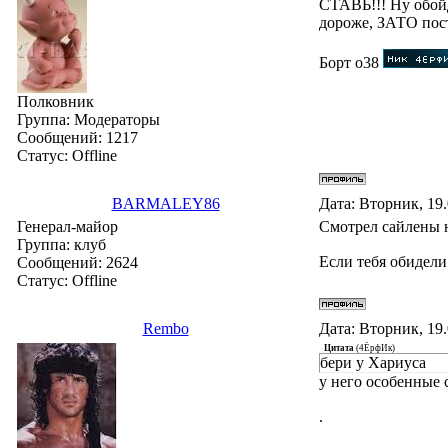
СТАВЬ!!! Ну обойд
дороже, ЗАТО пост
Борт о38
Полковник
Группа: Модераторы
Сообщений:
1217
Статус:
Offline
BARMALEY86
Дата: Вторник, 19
Генерал-майор
Смотрел сайлены н
Группа: клуб
Если тебя обидели
Сообщений:
2624
Статус:
Offline
Rembo
Дата: Вторник, 19
Цитата
(
4ЁрфИк
)
бери у Хариуса
у него особенные 
.