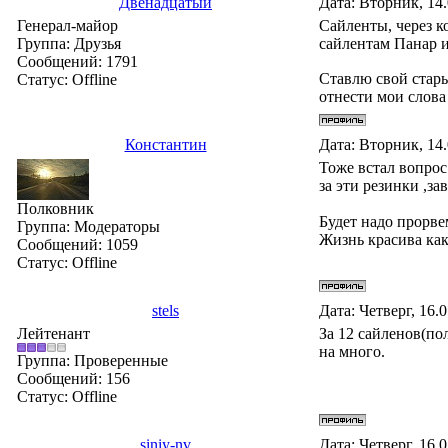
Двенадцатый
Дата: Вторник, 14
Генерал-майор
Сайленты, через к
Группа: Друзья
сайлентам Панар и
Сообщений:
1791
Ставлю свой стары
Статус:
Offline
отнести мои слова 
Константин
Дата: Вторник, 14
Тоже встал вопрос
за эти резинки ,за
Полковник
Будет надо прорвемс
Группа: Модераторы
Жизнь красива ка
Сообщений:
1059
Статус:
Offline
stels
Дата: Четверг, 16.
Лейтенант
За 12 сайленов(по
на много.
Группа: Проверенные
Сообщений:
156
Статус:
Offline
siniy-nv
Дата: Четверг, 16.