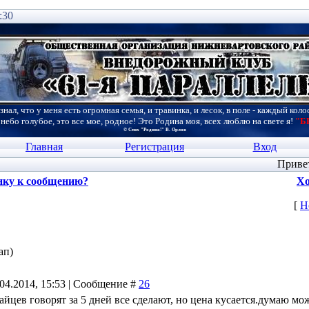
:30
знал, что у меня есть огромная семья, и травинка, и лесок, в поле - каждый коло
 небо голубое, это все мое, родное! Это Родина моя, всех люблю на свете я!
"Б
© Стих "Родина!" В. Орлов
Главная
Регистрация
Вход
Приве
нку к сообщению?
Хо
[
Н
ап)
.04.2014, 15:53 | Сообщение #
26
айцев говорят за 5 дней все сделают, но цена кусается.думаю мо