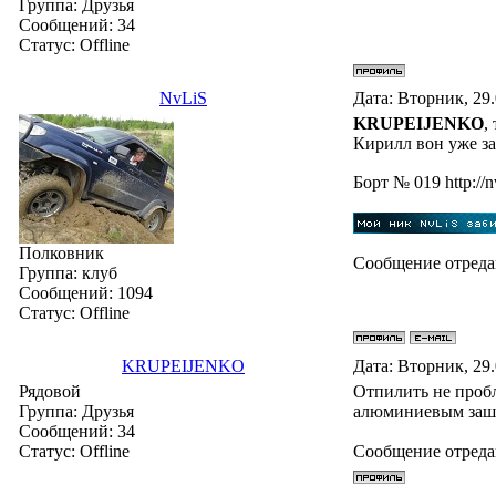
Группа: Друзья
Сообщений:
34
Статус:
Offline
NvLiS
Дата: Вторник, 29
KRUPEIJENKO
,
Кирилл вон уже з
Бoрт № 019 http://n
Полковник
Сообщение отред
Группа: клуб
Сообщений:
1094
Статус:
Offline
KRUPEIJENKO
Дата: Вторник, 29
Рядовой
Отпилить не пробл
Группа: Друзья
алюминиевым заш
Сообщений:
34
Статус:
Offline
Сообщение отред