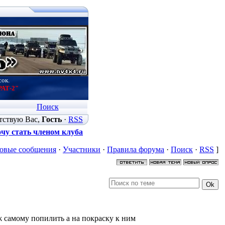
сок.
РАТ-2"
Поиск
тствую Вас
,
Гость
·
RSS
чу стать членом клуба
овые сообщения
·
Участники
·
Правила форума
·
Поиск
·
RSS
]
ж самому попилить а на покраску к ним