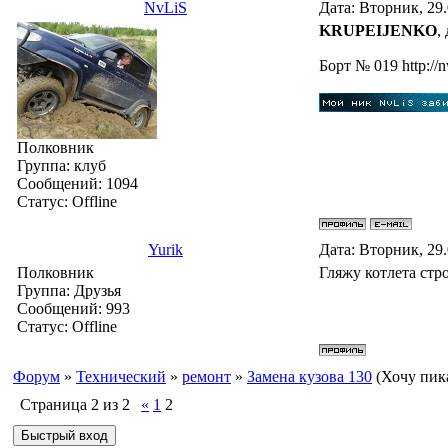
NvLiS
Дата: Вторник, 29
KRUPEIJENKO
,
Бoрт № 019 http://n
Полковник
Группа: клуб
Сообщений:
1094
Статус:
Offline
Yurik
Дата: Вторник, 29
Полковник
Гляжу котлета стр
Группа: Друзья
Сообщений:
993
Статус:
Offline
Форум
»
Технический
»
ремонт
»
Замена кузова 130
(Хочу пик
Страница
2
из
2
«
1
2