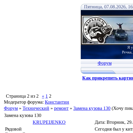
Пятница, 07.08.2026, 16
Я у
Речка,
Форум
Как прикрепить карти
Страница
2
из
2
«
1
2
Модератор форума:
Константин
Форум
»
Технический
»
ремонт
»
Замена кузова 130
(Хочу пик
Замена кузова 130
KRUPEIJENKO
Дата: Вторник, 29
Рядовой
Сегодня был у кит