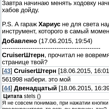
Завтра начинаю менять ходовку начн
хабов дойду.
P.S. А гараж
Хариус
не для света на
инструмент, которого в самый момен
Добавлено
(17.06.2015, 19:54)
---------------------------------------------
СruiserШтерн
, прочитал не вовремя
странице твой?
[
43
]
СruiserШтерн
[18.06.2015, 16:01
561998 набери. это мой
[
44
]
Двенадцатый
[18.06.2015, 16:39
Цитата
stels
(
)
Я не совсем понимаю, при нажатии кнопк