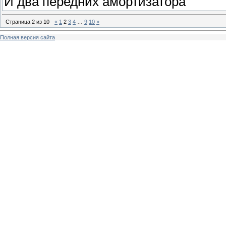
И два передних амортизатора
Страница
2
из
10
«
1
2
3
4
…
9
10
»
Полная версия сайта