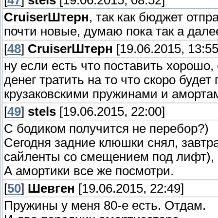
[
47
]
stels
[19.06.2015, 08:52]
СruiserШтерн
, так как бюджет отпр
почти новые, думаю пока так а дале
[
48
]
СruiserШтерн
[19.06.2015, 13:55
ну если есть что поставить хорошо,
денег тратить на то что скоро буде
крузаковскими пружинами и амортам
[
49
]
stels
[19.06.2015, 22:00]
С бодиком получится не перебор?)
Сегодня задние клюшки снял, завтра
сайленты со смещением под лифт), 
А амортики все же посмотри.
[
50
]
Шевген
[19.06.2015, 22:49]
Пружины у меня 80-е есть. Отдам.