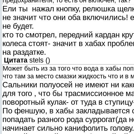
предохранителя, то есть он включен, так?
Ели ты нажал кнопку, релюшка щелкн
не значит что они оба включились! 
не будет.
кто то смотрел, передний кардан кру
колеса стоят- значит в хабах пробле
на раздатке.
Цитата
stels
(
)
Может быть из за того что вода в хабы поп
что там за место смазки жидкость что и в 
Сальники полуосей не имеют ни како
для того , что бы трасмиссионное м
поворотный кулак- от туда в ступицу-
По феншую, в хабы закладывается св
попадать разного рода суррогат(да н
начинает сильно канифолить голову