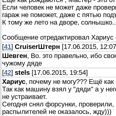
Если человек не может даже провери
гараж не поможет, даже с пятью п
К тому же лето на дворе, солнышко..
Сообщение отредактировал
Хариус
[
41
]
СruiserШтерн
[17.06.2015, 12:07
Шевген
, Во. это правельно, ибо св
чужому дяде
[
42
]
stels
[17.06.2015, 19:54]
Хариус
, почему не могу??? Ещё как
Так как машину взял у "дяди" а у нег
не устраивает.
Сегодня снял форсунки, проверили, 2
распылителей не оказалось, жду)))