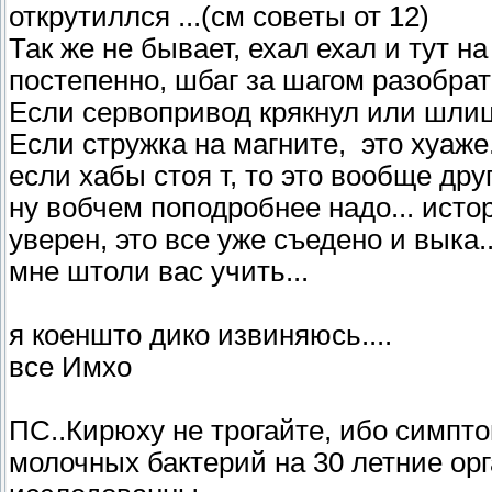
открутиллся ...(см советы от 12)
Так же не бывает, ехал ехал и тут на т
постепенно, шбаг за шагом разобрать
Если сервопривод крякнул или шли
Если стружка на магните, это хуаже.
если хабы стоя т, то это вообще друг
ну вобчем поподробнее надо... ист
уверен, это все уже съедено и выка..
мне штоли вас учить...
я коеншто дико извиняюсь....
все Имхо
ПС..Кирюху не трогайте, ибо симпт
молочных бактерий на 30 летние орг