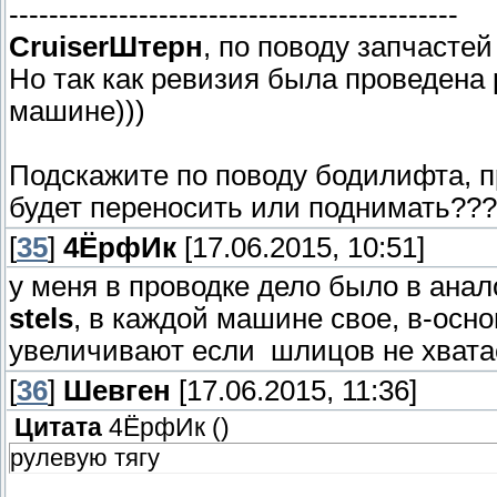
---------------------------------------------
СruiserШтерн
, по поводу запчастей
Но так как ревизия была проведена 
машине)))
Подскажите по поводу бодилифта, пр
будет переносить или поднимать??
[
35
]
4ЁрфИк
[17.06.2015, 10:51]
у меня в проводке дело было в анал
stels
, в каждой машине свое, в-осн
увеличивают если шлицов не хвата
[
36
]
Шевген
[17.06.2015, 11:36]
Цитата
4ЁрфИк
(
)
рулевую тягу