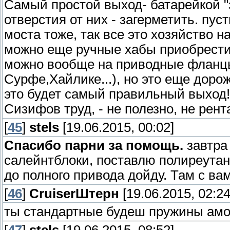
Самый простой выход- батарейкой "з
отверстия от них - загерметить. пус
моста тоже, так все это хозяйство н
можно еще ручные хабы приобрести,
можно вообще на приводные фланцы 
Сурфе,Хайлике...), но это еще дорож
это будет самый правильный выход!
Сизифов труд, - не полезно, не рен
[
45
]
stels
[19.06.2015, 00:02]
Спасибо парни за помощь.
завтра
салейнтблоки, поставлю полиреутан
до полного привода дойду. Там с ва
[
46
]
СruiserШтерн
[19.06.2015, 02:24
ты стандартные будеш пружины амо