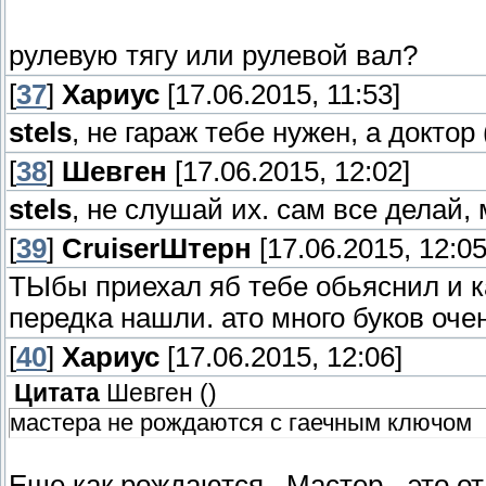
рулевую тягу или рулевой вал?
[
37
]
Хариус
[17.06.2015, 11:53]
stels
, не гараж тебе нужен, а доктор
[
38
]
Шевген
[17.06.2015, 12:02]
stels
, не слушай их. сам все делай
[
39
]
СruiserШтерн
[17.06.2015, 12:05
ТЫбы приехал яб тебе обьяснил и к
передка нашли. ато много буков очен
[
40
]
Хариус
[17.06.2015, 12:06]
Цитата
Шевген
(
)
мастера не рождаются с гаечным ключом
Еще как рождаются , Мастер - это от