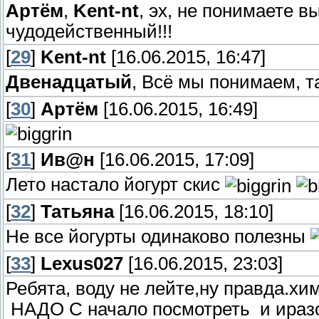
Артём
,
Kent-nt
, эх, не понимаете в
чудодейственный!!!
[
29
]
Kent-nt
[16.06.2015, 16:47]
Двенадцатый
, Всё мы понимаем, т
[
30
]
Артём
[16.06.2015, 16:49]
[
31
]
Ив@н
[16.06.2015, 17:09]
Лето настало йогурт скис
[
32
]
Татьяна
[16.06.2015, 18:10]
Не все йогурты одинаково полезны
[
33
]
Lexus027
[16.06.2015, 23:03]
Ребята, воду не лейте,ну правда.х
НАДО С начало посмотреть и иразо