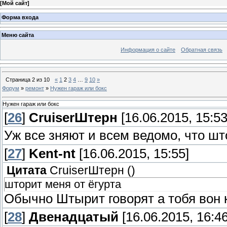
[
Мой сайт
]
Форма входа
Меню сайта
Информация о сайте
Обратная связь
Страница
2
из
10
«
1
2
3
4
…
9
10
»
Форум
»
ремонт
»
Нужен гараж или бокс
Нужен гараж или бокс
[
26
]
СruiserШтерн
[16.06.2015, 15:53
Уж все зняют и всем ведомо, что шт
[
27
]
Kent-nt
[16.06.2015, 15:55]
Цитата
СruiserШтерн
(
)
шторит меня от ёгурта
Обычно Штырит говорят а тобя вон 
[
28
]
Двенадцатый
[16.06.2015, 16:46