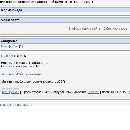
[
Нижневартовский внедорожный Клуб "61-я Параллель"
]
Форма входа
Меню сайта
Информация о сайте
Обратная связь
Categories
Мои файлы
[1]
Главная
»
Файлы
Всего материалов в каталоге
:
1
Показано материалов
:
1-1
Логотип 61-я параллель
Логотип клуба в векторном формате .CDR
Мои файлы
|
Просмотров:
1542
|
Загрузок:
247
|
Добавил:
Шевген
|
Дата:
18.11.2015
|
Полная версия сайта