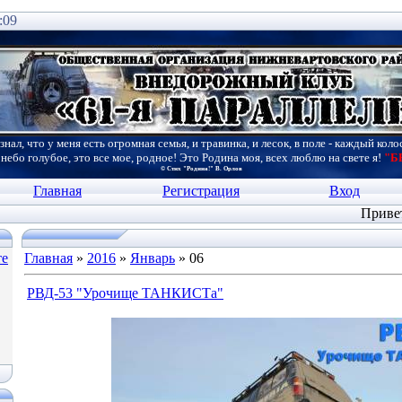
:09
знал, что у меня есть огромная семья, и травинка, и лесок, в поле - каждый коло
 небо голубое, это все мое, родное! Это Родина моя, всех люблю на свете я!
"Б
© Стих "Родина!" В. Орлов
Главная
Регистрация
Вход
Приве
те
Главная
»
2016
»
Январь
»
06
РВД-53 "Урочище ТАНКИСТа"