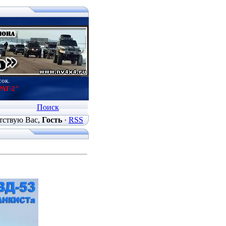
сок.
РАТ-2"
Поиск
тствую Вас
,
Гость
·
RSS