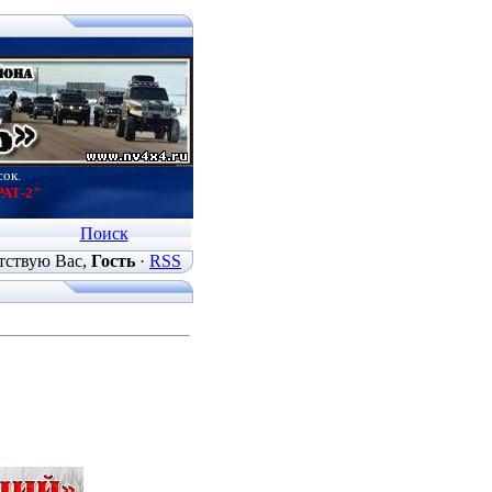
сок.
РАТ-2"
Поиск
тствую Вас
,
Гость
·
RSS