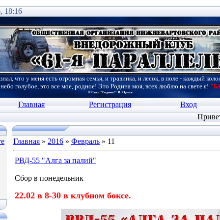
, 18:16
знал, что у меня есть огромная семья, и травинка, и лесок, в поле - каждый коло
 небо голубое, это все мое, родное! Это Родина моя, всех люблю на свете я!
"Б
© Стих "Родина!" В. Орлов
Главная
Регистрация
Вход
Приве
те
Главная
»
2016
»
Февраль
»
11
РВД-55 "Алга за палий"
Сбор в понедельник
22.02 в 8-30 в клубном боксе.