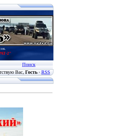
сок.
РАТ-2"
Поиск
тствую Вас
,
Гость
·
RSS