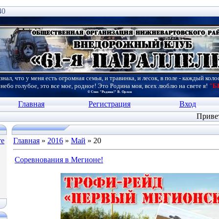
40
знал, что у меня есть огромная семья, и травинка, и лесок, в поле - каждый коло
 небо голубое, это все мое, родное! Это Родина моя, всех люблю на свете я!
"Б
© Стих "Родина!" В. Орлов
Главная
Регистрация
Вход
Приве
те
Главная
»
2016
»
Май
»
20
Соревнования в Мегионе!