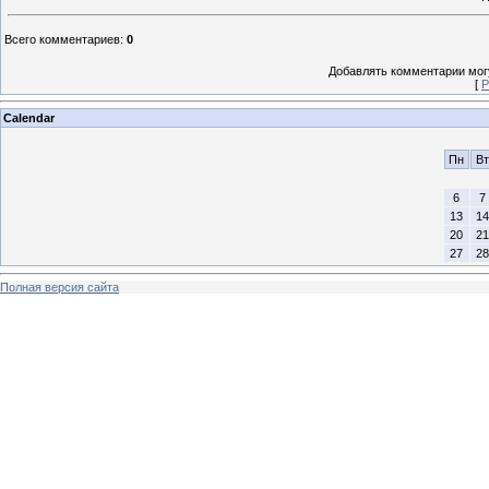
Всего комментариев
:
0
Добавлять комментарии могу
[
Р
Calendar
Пн
Вт
6
7
13
14
20
21
27
28
Полная версия сайта