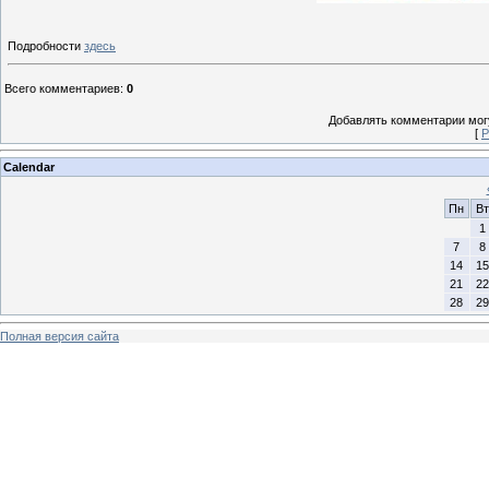
Подробности
здесь
Всего комментариев
:
0
Добавлять комментарии могу
[
Р
Calendar
Пн
Вт
1
7
8
14
15
21
22
28
29
Полная версия сайта