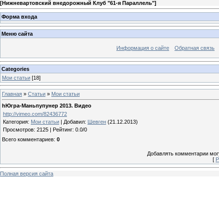
[
Нижневартовский внедорожный Клуб "61-я Параллель"
]
Форма входа
Меню сайта
Информация о сайте
Обратная связь
Categories
Мои статьи
[18]
Главная
»
Статьи
»
Мои статьи
hЮгра-Маньпупунер 2013. Видео
http://vimeo.com/82436772
Категория
:
Мои статьи
|
Добавил
:
Шевген
(21.12.2013)
Просмотров
:
2125
|
Рейтинг
:
0.0
/
0
Всего комментариев
:
0
Добавлять комментарии могу
[
Р
Полная версия сайта