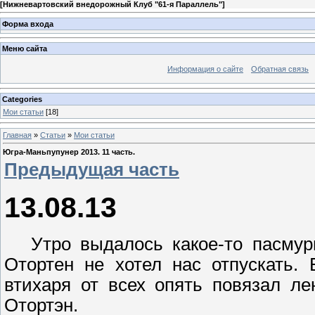
[
Нижневартовский внедорожный Клуб "61-я Параллель"
]
Форма входа
Меню сайта
Информация о сайте
Обратная связь
Categories
Мои статьи
[18]
Главная
»
Статьи
»
Мои статьи
Югра-Маньпупунер 2013. 11 часть.
Предыдущая часть
13.08.13
Утро выдалось какое-то пасмур
Отортен
не хотел нас отпускать. 
втихаря
от всех опять повязал лен
Отортэн
.