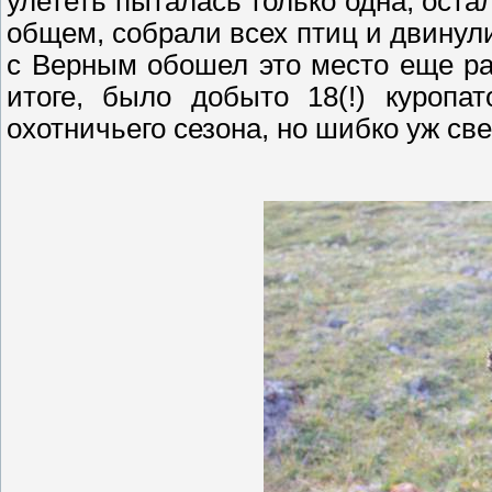
улететь пыталась только одна, оста
общем, собрали всех птиц и двинул
с Верным обошел это место еще ра
итоге, было добыто 18(!) куропат
охотничьего сезона, но шибко уж све