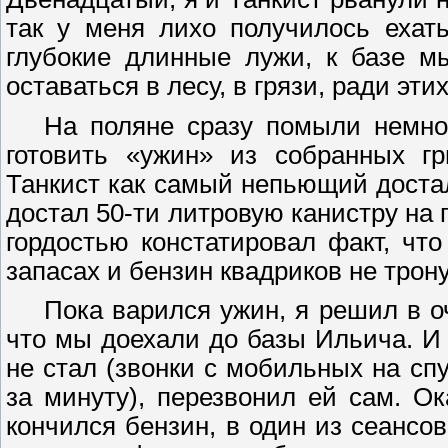
так у меня лихо получилось ехать
глубокие длинные лужи, к базе м
оставаться в лесу, в грязи, ради эти
На поляне сразу помыли немног
готовить «ужин» из собранных г
Танкист как самый непьющий доста
достал 50-ти литровую канистру на
гордостью констатировал факт, чт
запасах и бензин
квадриков
не трону
Пока варился ужин, я решил в о
что мы доехали до базы Ильича. И 
не стал (звонки с мобильных на сп
за минуту), перезвонил ей сам.
Ока
кончился бензин, в один из сеансов