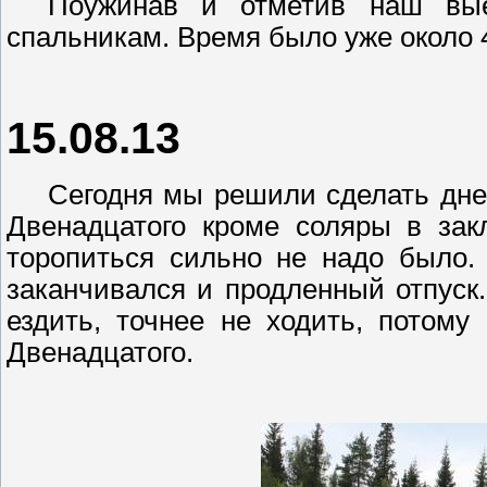
Поужинав и отметив наш вые
спальникам. Время было уже около 4
15.08.13
Сегодня мы решили сделать днев
Д
венадцатого кроме
соляры
в закл
торопиться сильно не надо было.
заканчивался и продленный отпуск.
ездить, точнее не ходить, потому
Д
венадцатого.