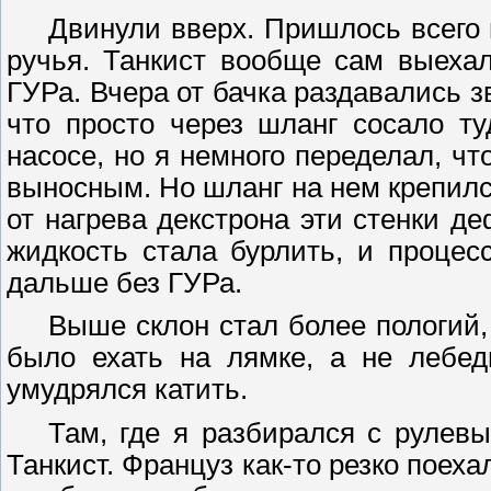
Двинули вверх. Пришлось всего
ручья. Танкист вообще сам выеха
ГУРа
. Вчера от бачка раздавались зв
что просто через шланг сосало ту
насосе, но я немного переделал, ч
выносным. Но шланг на нем крепился
от нагрева
декстрона
эти стенки де
жидкость стала бурлить, и проце
дальше без
ГУРа
.
Выше склон стал более пологий
было ехать на лямке, а не
лебед
умудрялся катить.
Там, где я разбирался с рулевы
Танкист. Француз как-то резко поеха