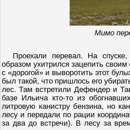
Мимо пер
Проехали перевал. На спуске,
образом ухитрился зацепить своим
с «дорогой» и выворотить этот булы
был такой, что пришлось его убират
лес. Там встретили
Дефендер
и
Та
базе Ильича кто-то из обогнавш
литровую канистру бензина, но кан
лесу и передали по рации координ
за два до встречи). В лесу за вре