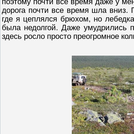
поэтому почти
все время даже у мен
дорога почти все время шла вниз. 
где я цеплялся брюхом, но лебедк
была недолгой. Даже умудрились п
здесь росло просто преогромное кол