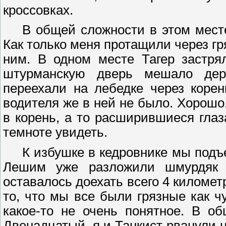
кроссовках.
В общей сложности в этом мест
Как только меня протащили через гря
ним. В одном месте
Тагер
застрял
штурманскую дверь мешало дер
переехали на лебедке через коре
водителя же в ней не было. Хорошо,
в корень, а то расширившиеся гла
темноте увидеть.
К избушке в кедровнике мы подъ
Лешим уже разложили
шмурдяк
и
оставалось доехать всего
4 километ
то, что мы все были грязные как 
какое-то не очень понятное. В о
Двенадцатый, я и Танкист рванули на