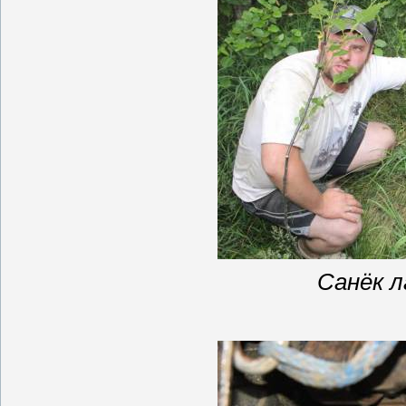
Санёк л