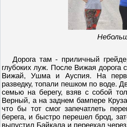
Неболь
Дорога там - приличный грейде
глубоких луж. После
Вижая
дорога с
Вижай
,
Ушма
и
Ауспия
. На перв
разведку, топали пешком по воде. 
семью на берегу, взяв с собой т
Верный, а на заднем бампере
Круза
что бы тот смог запечатлеть пере
берега, и быстро перешел брод, за
выпустил Байкала и переехал через