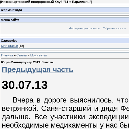
[
Нижневартовский внедорожный Клуб "61-я Параллель"
]
Форма входа
Меню сайта
Информация о сайте
Обратная связь
Categories
Мои статьи
[18]
Главная
»
Статьи
»
Мои статьи
Югра-Маньпупунер 2013. 3 часть.
Предыдущая часть
30.07.13
Вчера в дороге выяснилось, чт
ветрянкой.
Саня-старший
и дядя Фе
дальше. Все участники экспедици
необходимые медикаменты у нас бы