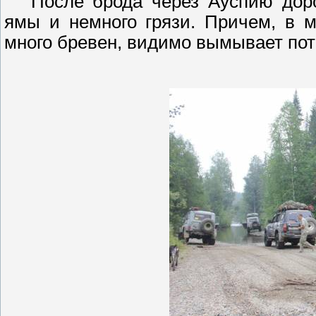
После брода через
Ауспию
доро
ямы и немного грязи. Причем, в 
много бревен, видимо вымывает пот