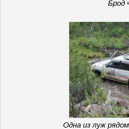
Брод 
О
дна из луж рядо