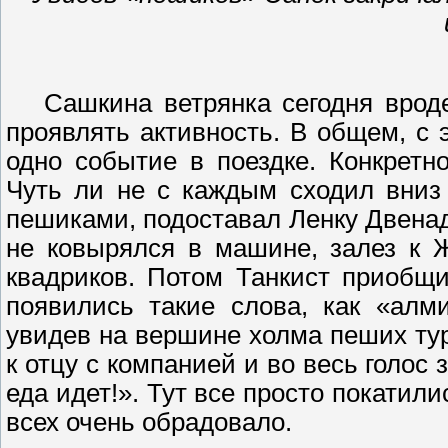
Сашкина ветрянка сегодня врод
проявлять активность. В общем, с 
одно событие в поездке. Конкретн
Чуть ли не с каждым сходил вниз
пешиками
, подоставал Ленку
Д
вена
не ковырялся в машине, залез к Ж
квадриков
. Потом Танкист приоб
появились такие слова, как «
алм
увидев на вершине холма пеших тур
к отцу с компанией и во весь голос
еда идет!». Тут все просто покатили
всех очень обрадовало.