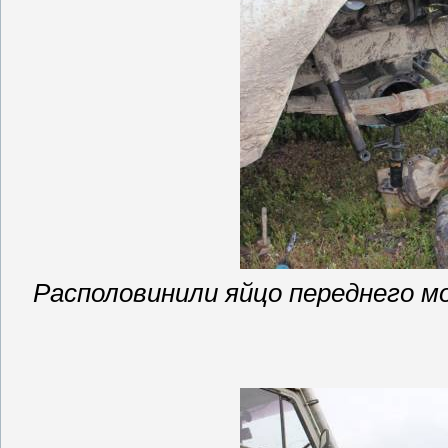
Располовинили
яйцо переднего м