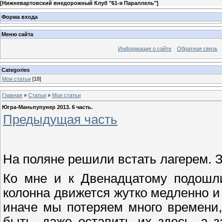
[
Нижневартовский внедорожный Клуб "61-я Параллель"
]
Форма входа
Меню сайта
Информация о сайте
Обратная связь
Categories
Мои статьи
[18]
Главная
»
Статьи
»
Мои статьи
Югра-Маньпупунер 2013. 6 часть.
Предыдущая часть
На поляне решили встать лагерем. З
Ко мне и к
Д
венадцатому подошли
колонна движется жутко медленно и
иначе мы потеряем много времени,
быть, даже оставить их здесь, а 