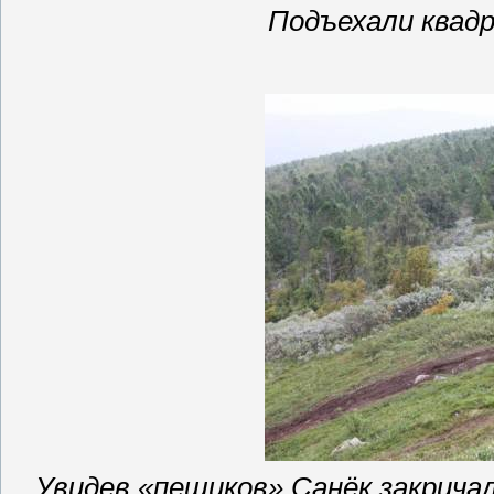
Подъехали квадр
Увидев «
пешиков
» Санёк закрича