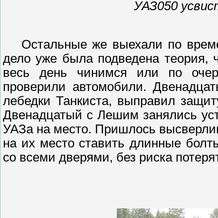
УАЗ050
усвис
Остальные же выехали по време
дело уже была подведена теория, 
весь день чинимся или по очер
проверили автомобили. Двенадца
лебедки Танкиста, выправил защит
Д
венадцатый с Лешим занялись ус
УАЗа на место. Пришлось высверл
на их место ставить длинные болт
со всеми дверями, без риска потеря