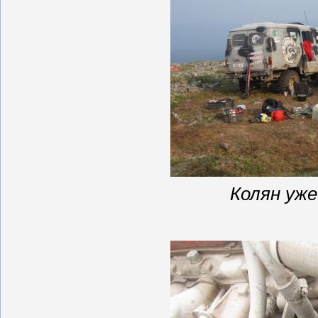
Колян
уж