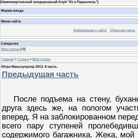
[
Нижневартовский внедорожный Клуб "61-я Параллель"
]
Форма входа
Меню сайта
Информация о сайте
Обратная связь
Categories
Мои статьи
[18]
Главная
»
Статьи
»
Мои статьи
Югра-Маньпупунер 2013. 8 часть.
Предыдущая часть
После подъема на стену, бухан
друга здесь же, на пологом учас
вперед. Я на заблокированном перед
всего пару ступеней
пролебедивш
содержимого багажника. Жека, мой