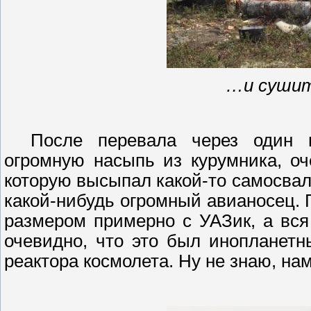
…и сушит
После перевала через один 
огромную насыпь из
курумника
, о
которую высыпал какой-то самосвал
какой-нибудь огромный авианосец.
размером примерно с
УАЗик
, а вс
очевидно, что это был инопланет
реактора космолета. Ну не знаю, на