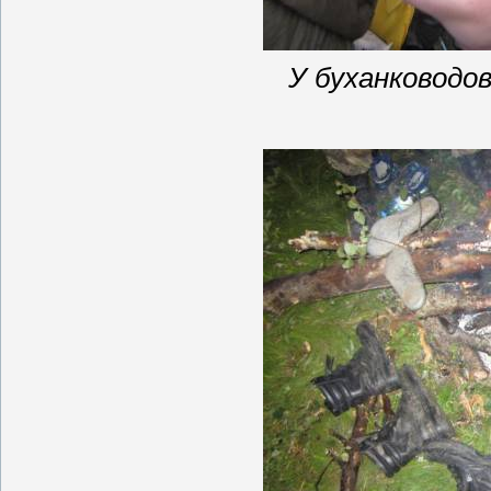
У
буханководо