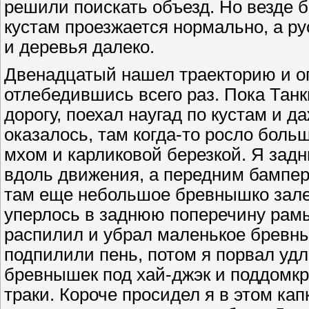
решили поискать объезд. Но везде б
кустам проезжается нормально, а ру
и деревья далеко.
Двенадцатый нашел траекторию и о
отлебедившись всего раз. Пока Танк
дорогу, поехал наугад по кустам и д
оказалось, там когда-то росло боль
мхом и карликовой березкой. Я зад
вдоль движения, а передним бамперо
там еще небольшое бревнышко зале
уперлось в заднюю поперечину рамы,
распилил и убрал маленькое бревны
подпилили пень, потом я порвал уд
бревнышек под хай-джэк и поддомкр
траки. Короче просидел я в этом кап