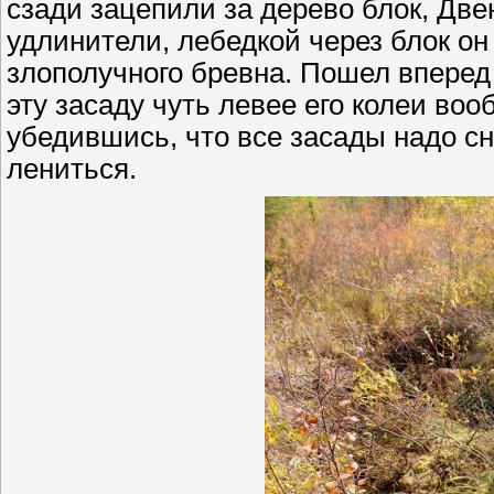
сзади зацепили за дерево блок, Две
удлинители, лебедкой через блок он 
злополучного бревна. Пошел вперед
эту засаду чуть левее его колеи воо
убедившись, что все засады надо сн
лениться.