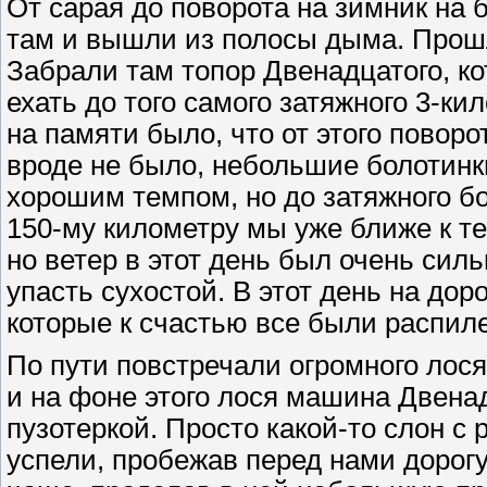
От сарая до поворота на зимник на 
там и вышли из полосы дыма. Прош
Забрали там топор Двенадцатого, к
ехать до того самого затяжного 3-ки
на памяти было, что от этого повор
вроде не было, небольшие болотинки
хорошим темпом, но до затяжного б
150-му километру мы уже ближе к те
но ветер в этот день был очень си
упасть сухостой. В этот день на до
которые к счастью все были распил
По пути повстречали огромного лося
и на фоне этого лося машина Двена
пузотеркой. Просто какой-то слон с 
успели, пробежав перед нами дорогу