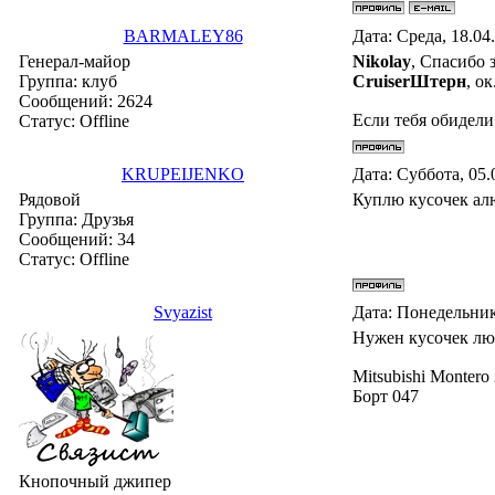
BARMALEY86
Дата: Среда, 18.04
Генерал-майор
Nikolay
, Спасибо з
Группа: клуб
СruiserШтерн
, ок
Сообщений:
2624
Если тебя обидели
Статус:
Offline
KRUPEIJENKO
Дата: Суббота, 05.
Рядовой
Куплю кусочек ал
Группа: Друзья
Сообщений:
34
Статус:
Offline
Svyazist
Дата: Понедельник
Нужен кусочек лю
Mitsubishi Montero
Борт 047
Кнопочный джипер