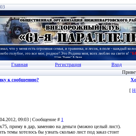
:03
знал, что у меня есть огромная семья, и травинка, и лесок, в поле - каждый коло
 небо голубое, это все мое, родное! Это Родина моя, всех люблю на свете я!
"Б
© Стих "Родина!" В. Орлов
Главная
Регистрация
Вход
Приве
нку к сообщению?
Хо
[
Н
.04.2012, 09:03 | Сообщение #
1
5х75, приму в дар, заменяю на деньги (можно целый лист).
ть темы хотелось бы узнать сколько лист под заказ стоит