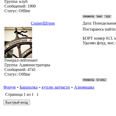
Группа: клуб
Сообщений:
1900
Статус:
Offline
СruiserШтерн
Дата: Понедельник
Постараюсь найти
БОРТ номер 013. 
Удаляю флуд, мат,
Генерал-лейтенант
Группа: Администраторы
Сообщений:
4741
Статус:
Offline
Форум
»
Барахолка
»
куплю запчасти
»
Алюмишка
Страница
1
из
1
1