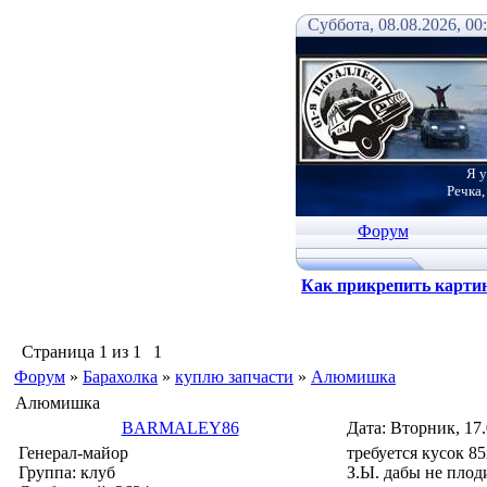
Суббота, 08.08.2026, 00
Я у
Речка,
Форум
Как прикрепить карти
Страница
1
из
1
1
Форум
»
Барахолка
»
куплю запчасти
»
Алюмишка
Алюмишка
BARMALEY86
Дата: Вторник, 17
Генерал-майор
требуется кусок 8
Группа: клуб
З.Ы. дабы не плоди