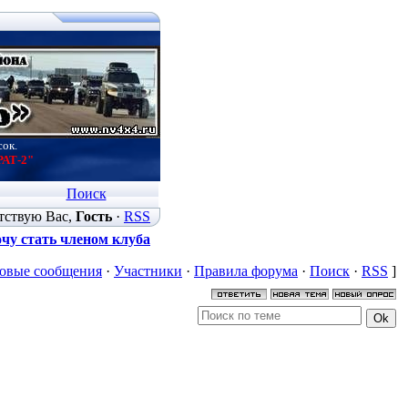
сок.
РАТ-2"
Поиск
тствую Вас
,
Гость
·
RSS
чу стать членом клуба
овые сообщения
·
Участники
·
Правила форума
·
Поиск
·
RSS
]