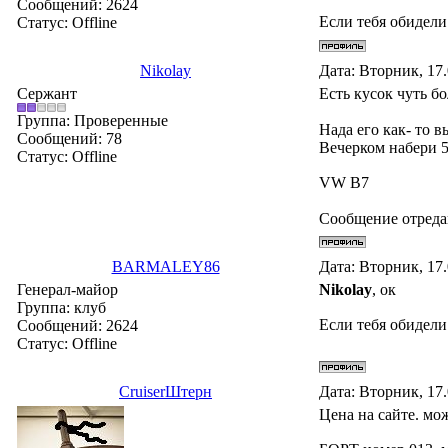
Сообщений:
2624
Если тебя обидели
Статус:
Offline
Nikolay
Дата: Вторник, 17
Сержант
Есть кусок чуть б
Группа: Проверенные
Нада его как- то 
Сообщений:
78
Вечерком набери 
Статус:
Offline
VW B7
Сообщение отред
BARMALEY86
Дата: Вторник, 17
Генерал-майор
Nikolay
, ок
Группа: клуб
Если тебя обидели
Сообщений:
2624
Статус:
Offline
СruiserШтерн
Дата: Вторник, 17
Цена на сайте. мо