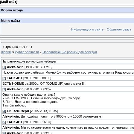
[
Мой сайт
]
Форма входа
Меню сайта
Информация о сайте
Обратная связь
Страница
1
из
1
1
Форум
»
куплю запчасти
»
Направляющие ролики для лебедки
Направляющие ролики для лебедки
[
1
]
Aleks-twin
[19.05.2013, 17:16]
Нужны ролики для лебедки. Можно б/у, но рабочем состоянии, а то мои в Радужном у
[
2
]
ТАНКИСТ
[20.05.2013, 00:03]
ЕСТЬ НОВЫЕ за 2000р. ОТ (COME UP) они у меня !!!
[
3
]
Aleks-twin
[20.05.2013, 09:57]
Они на какую лебедку расчитаны?
У меня EW-12000. Если на мою подойдут - то беру
В Пыть-Яхе на соревнования едете.
Там бы забрал.
[
4
]
СruiserШтерн
[20.05.2013, 10:35]
Aleks-twin
, Да подайдут. они что у 9000 что у 15000 одинаковые
[
5
]
ТАНКИСТ
[20.05.2013, 16:07]
Aleks-twin
, Мы то скорее всего не едем, но если кто из наших поедет то передам, п
[
6
]
Aleks-twin
[20.05.2013, 23:18]