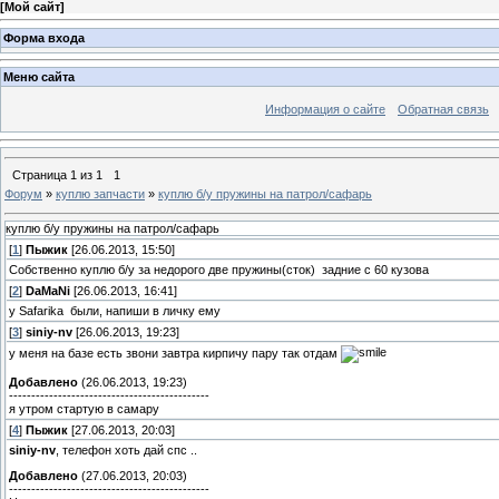
[
Мой сайт
]
Форма входа
Меню сайта
Информация о сайте
Обратная связь
Страница
1
из
1
1
Форум
»
куплю запчасти
»
куплю б/у пружины на патрол/сафарь
куплю б/у пружины на патрол/сафарь
[
1
]
Пыжик
[26.06.2013, 15:50]
Собственно куплю б/у за недорого две пружины(сток) задние с 60 кузова
[
2
]
DaMaNi
[26.06.2013, 16:41]
у Safarika были, напиши в личку ему
[
3
]
siniy-nv
[26.06.2013, 19:23]
у меня на базе есть звони завтра кирпичу пару так отдам
Добавлено
(26.06.2013, 19:23)
---------------------------------------------
я утром стартую в самару
[
4
]
Пыжик
[27.06.2013, 20:03]
siniy-nv
, телефон хоть дай спс ..
Добавлено
(27.06.2013, 20:03)
---------------------------------------------